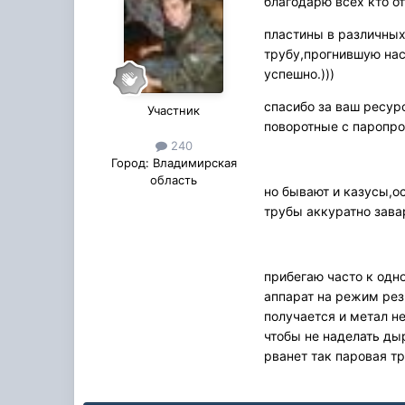
благодарю всех кто о
пластины в различных
трубу,прогнившую нас
успешно.)))
спасибо за ваш ресур
Участник
поворотные с паропро
240
Город:
Владимирская
область
но бывают и казусы,ос
трубы аккуратно зава
прибегаю часто к одн
аппарат на режим рез
получается и метал н
чтобы не наделать дыр
рванет так паровая тр