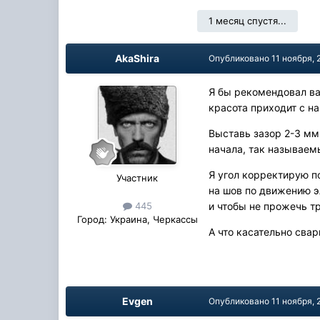
1 месяц спустя...
AkaShira
Опубликовано
11 ноября, 
Я бы рекомендовал ва
красота приходит с н
Выставь зазор 2-3 мм.
начала, так называем
Я угол корректирую п
Участник
на шов по движению э
и чтобы не прожечь т
445
Город:
Украина, Черкассы
А что касательно свар
Evgen
Опубликовано
11 ноября, 