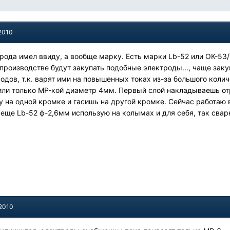
 2010
ктрода имел ввиду, а вообще марку. Есть марки Lb-52 или ОК-53
 производстве будут закупать подобные электроды..., чаще зак
дов, т.к. варят ими на повышенных токах из-за большого колич
ли только МР-кой диаметр 4мм. Первый слой накладываешь отр
у на одной кромке и гасишь на другой кромке. Сейчас работаю
еще Lb-52 ф-2,6мм использую на колымах и для себя, так свар
 2010