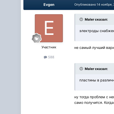
Evgen
Опубликовано
14 ноября,
Maler сказал:
электроды снабжен
Участник
не самый лучший вар
588
Maler сказал:
пластины в различ
ну тогда проблем с н
само получится. Когд