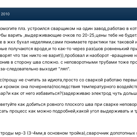
, 2010
помогите плз. устроился сварщиком на один завод,работаю в к
убы варить ,выдерживающие очков по 20-25,цены тебе не будет.
ке в жкх бухал неделями,сами понимаете практики так таковой 
ные получаются вроде,и то как-то через раз(шов ровненький п
оворят что так никто не варит)),пробовал и наоборот -вращение 
лонив в сторону шва сложно. с неповоротными трубами тоже пр
аза-следовательно выходит "ляп".
с(прощу не считать за идиота,просто со сваркой работаю первый
ям кромок она почернела(последствия температурного воздейств
ар?и как от него избавиться?(задерживаю электрод чуть доль
оветуйте как добиться ровного плоского шва при сварке непово
ать процесс как можно подробней,какой угол выдерживать и тд
ктроды мр-3 (3-4мм,в основном тройка),сварочник допотопных