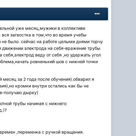
отельной уже месяц,мужики в коллективе
 вся загвостка в том,что во время учебы
и не было. сейчас на работе целыми днями торчу
ри движении электрода на себя-вражение трубы
на себя,электрод веду от себя ,но удержать угол
облема,начать ровненький шов с нижней точки
 месяц за 2 года после обучения).обварил я
ия),но кромки внутри остались как бы не
ше-получаю дырку)
ротной трубы начиная с нижнего
.)?
 времен ,переменка с ручкой вращения.