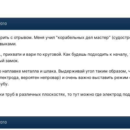
2010
рить с отрывом. Меня учил "корабельных дел мастер" (судостро
авыками.
, прихвати и вари по круговой. Как будешь подходить к началу, 
ый замок.
о наплавке металла и шлака. Выдерживай угол таким образом, 
лектрода, вероятен непровар) и очень важно выставить режим 
рубу.
ки труб в различных плоскостях, то тут можно где электрод подо
2010