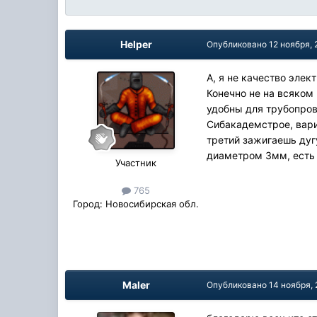
Helper
Опубликовано
12 ноября,
А, я не качество эле
Конечно не на всяком
удобны для трубопрово
Сибакадемстрое, вари
третий зажигаешь дуг
диаметром 3мм, есть 
Участник
765
Город:
Новосибирская обл.
Maler
Опубликовано
14 ноября,