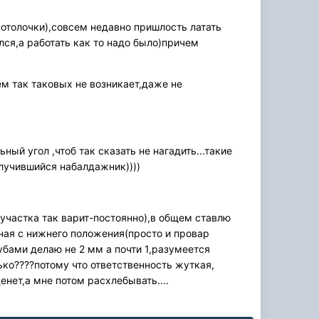
отолочки),совсем недавно пришлость латать
лся,а работать как то надо было)причем
м так таковых не возникает,даже не
ый угол ,чтоб так сказать не нагадить...такие
лучившийся набалдажник))))
 участка так варит-постоянно),в общем ставлю
ная с нижнего положения(просто и провар
убами делаю не 2 мм а почти 1,разумеется
ько????потому что ответственность жуткая,
енет,а мне потом расхлебывать....