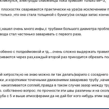
ткликнулся, электроды снабженцы пока привозят только МР-3,
 плоскостях свариваются практически на ура(за исключением п
только ,что она стала толщиной с бумагу(на складе запас кончи
с,нашел очень много инфы,с трубами большого диаметра пробле
вода стал частенько заваривать с первого раза.
обенно с полдюймовкой и тд....очень сложно выдержать правильн
риваются через раз,каждый второй раз приходится обрезать по
ой хитрости,но не знаю можно ли так делать(варило с соседнего
ки ,и короткими точечными движениями завариваю трубу ,начи
е накапливается соплей),правда в таком случае зазор между тр
. собственно вопрос: по прочности эти швы различны и на скол
уба с 5 и выше атмосферами да не дай бог кого нибудь этим зад