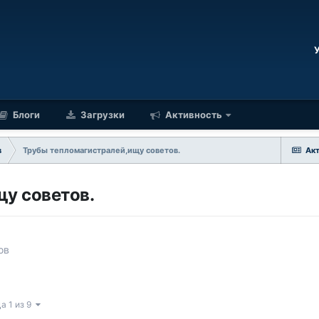
Блоги
Загрузки
Активность
в
Трубы тепломагистралей,ищу советов.
Ак
у советов.
ов
а 1 из 9