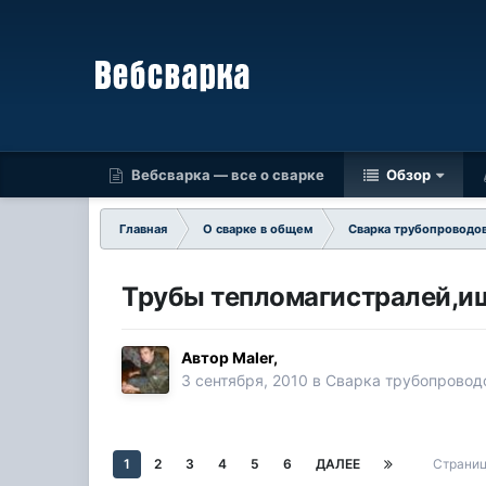
Вебсварка — все о сварке
Обзор
Главная
О сварке в общем
Сварка трубопроводо
Трубы тепломагистралей,ищ
Автор
Maler
,
3 сентября, 2010
в
Сварка трубопровод
1
2
3
4
5
6
ДАЛЕЕ
Страниц