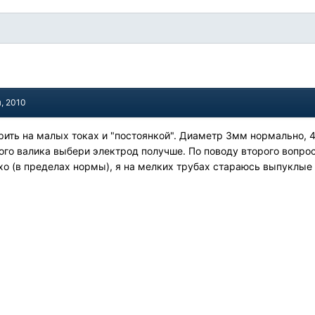
я, 2010
рить на малых токах и "постоянкой". Диаметр 3мм нормально, 
го валика выбери электрод получше. По поводу второго вопроса
о (в пределах нормы), я на мелких трубах стараюсь выпуклые