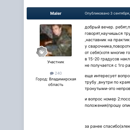
Maler
Опубликовано
3 сентября
добрый вечер. ребят,
говорят,научишься тр
,наставник на практи
у сварочника,поворот
от себя(хотя многие г
в 15-20 градусов нак
Участник
не получается с 1го р
240
еще интересует вопро
Город:
Владимирская
трубу ,внутри по кра
область
тронутыми-это непров
и вопрос номер 2:пос
положения(прошу опис
за ранее спасибо(эле