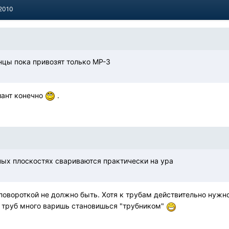
 2010
цы пока привозят только МР-3
иант конечно
.
ных плоскостях свариваются практически на ура
еповороткой не должно быть. Хотя к трубам действительно нужн
а труб много варишь становишься "трубником"