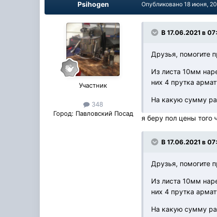
Psihogen
Опубликовано
18 июня, 2
В 17.06.2021 в 07
Друзья, помогите 
Из листа 10мм нар
них 4 прутка армат
Участник
На какую сумму ра
348
Город:
Павловский Посад
я беру пол цены того 
В 17.06.2021 в 07
Друзья, помогите 
Из листа 10мм нар
них 4 прутка армат
На какую сумму ра