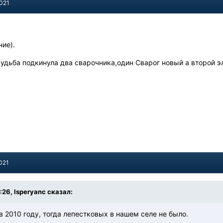
2021
ие).
удьба подкинула два сварочника,один Сварог новый а второй эли
021
:26, Isperyanc сказал:
 в 2010 году, тогда лепестковых в нашем селе не было.