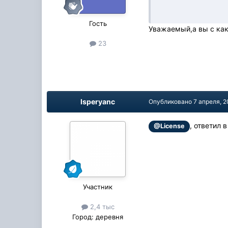
Гость
Уважаемый,а вы с как
23
Isperyanc
Опубликовано
7 апреля, 2
, ответил в
@License
Участник
2,4 тыс
Город:
деревня