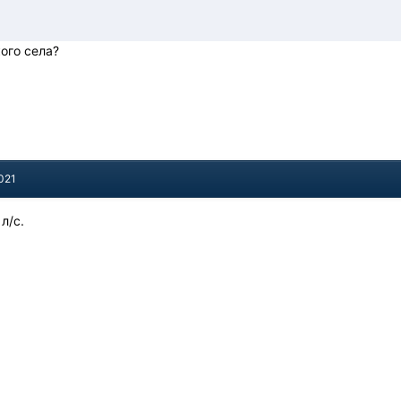
ого села?
021
 л/с.