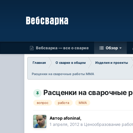
Вебсварка — все о сварке
Обзор
Главная
О сварке в общем
Изделия и проекты
Расценки на сварочные работы MMA
Расценки на сварочные
вопрос
работа
MMA
Автор
afoninal
,
1 апреля, 2012
в
Ценообразование работ