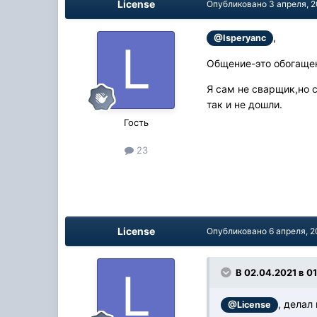
License
Опубликовано
3 апреля, 
,
@Isperyanc
Общение-это обогащен
Я сам не сварщик,но с
так и не дошли.
Гость
23
License
Опубликовано
6 апреля, 2
В 02.04.2021 в 01
, делал
@License