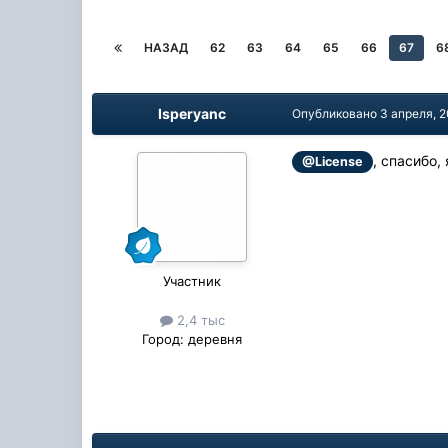
НАЗАД
62
63
64
65
66
67
6
Isperyanc
Опубликовано
3 апреля, 
, спасибо,
@License
Участник
2,4 тыс
Город:
деревня