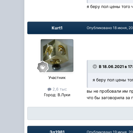
я беру пол цены того 
Kurt1
Опубликовано
18 июня, 2
В 18.06.2021 в 17
Участник
я беру пол цены то
2,6 тыс
вы не пробовали им пр
Город:
В.Луки
что бы заговорила за 
Эд1981
Опубликовано
19 июня, 2