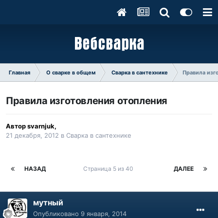
Главная
О сварке в общем
Сварка в сантехнике
Правила изг
Правила изготовления отопления
Автор
svarnjuk
,
21 декабря, 2012
в
Сварка в сантехнике
НАЗАД
Страница 5 из 40
ДАЛЕЕ
мутный
Опубликовано
9 января, 2014