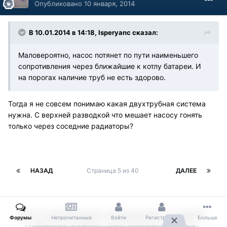
Опубликовано
10 января, 2014
В 10.01.2014 в 14:18, Isperyanc сказал:
Маловероятно, насос потянет по пути наименьшего
сопротивления через ближайшие к котлу батареи. И
на порогах наличие труб не есть здорово.
Тогда я не совсем понимаю какая двухтрубная система
нужна. С верхней разводкой что мешает насосу гонять
только через соседние радиаторы?
НАЗАД
Страница 5 из 40
ДАЛЕЕ
Для публикации сообщений создайте
Форумы
Непрочитанные
Войти
Регистрация
Больше
учётную запись или авторизуйтесь