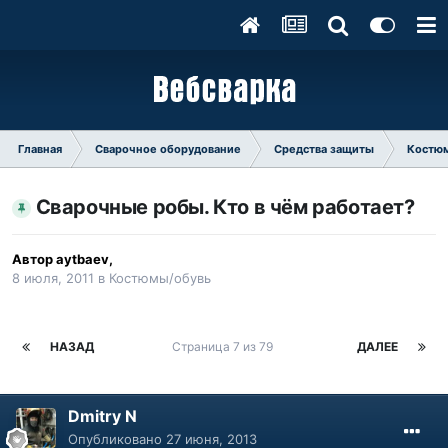
Главная
Сварочное оборудование
Средства защиты
Костю
Сварочные робы. Кто в чём работает?
Автор
aytbaev
,
8 июля, 2011
в
Костюмы/обувь
НАЗАД
Страница 7 из 79
ДАЛЕЕ
Dmitry N
Опубликовано
27 июня, 2013