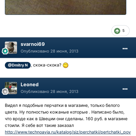
5
svarnoi69
Опубликовано
28 июня, 2013
, скока-скока?
@Dmitry N
Leoned
Опубликовано
28 июня, 2013
Видел я подобные перчатки в магазине, только белого
цвета. Ну полностью кожаные которые . Написано было,
что вроде как в Швеции они сделаны. 160 руб. в магазине
стоили. Я себе вот такие заказал
http://www.technoavia.ru/katalog/siz/perchatki/pertchatki_pov