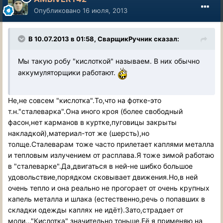
Опубликовано
16 июля, 2013
В 10.07.2013 в 01:58, СварщикРучник сказал:
Мы такую робу "кислоткой" называем. В них обычно
аккумуляторщики работают.
Не,не совсем "кислотка".То,что на фотке-это
т.н."сталеварка".Она иного кроя (более свободный
фасон,нет карманов в куртке,пуговицы закрыты
накладкой),материал-тот же (шерсть),но
толще.Сталеварам тоже часто прилетает каплями металла
и тепловым излучением от расплава.Я тоже зимой работаю
в "сталеварке".Да,двигаться в ней-не шибко большое
удовольствие,порядком сковывает движения.Но,в ней
очень тепло и она реально не прогорает от очень крупных
капель металла и шлака (естественно,речь о попавших в
складки одежды каплях не идёт).Зато,страдает от
моли..."Кислотка" значительно тоньше.Её я применяю на