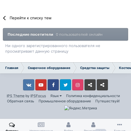
Перейти к списку тем
Последние посетители
0 пользователей онлайн
Ни одного зарегистрированного пользователя не
просматривает данную страницу
Главная
Сварочное оборудование
Средства защиты
Костю
Vkontakte
YouTube
Facebook
Twitter
Instagram
Livejournal
Odnoklassniki
IPS Theme
by
IPSFocus
Язык
Политика конфиденциальности
Обратная связь
Промышленное оборудование
Путешествуй!
Форумы
Непрочитанные
Войти
Регистрация
Больше