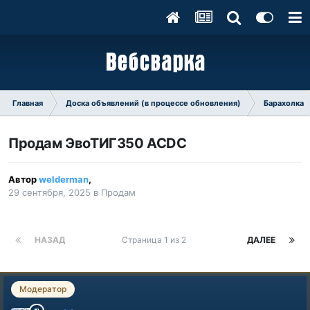
Главная
Доска объявлений (в процессе обновления)
Барахолка
Продам ЭвоТИГ350 АСDC
Автор
welderman
,
29 сентября, 2025
в
Продам
НАЗАД
Страница 1 из 2
ДАЛЕЕ
Модератор