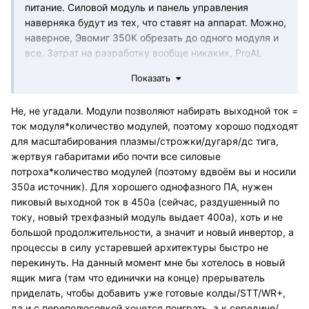
питание. Силовой модуль и панель управления
наверняка будут из тех, что ставят на аппарат. Можно,
наверное, Эвомиг 350К обрезать до одного модуля и
все. Затрат на разработку вообще никаких, ProAL
наверняка будет около 300 тогда, а Basic за 200
Показать
может оказаться не таким уж интересным. Правда
его за ручку не поносишь нифига. У меня вообще был
Не, не угадали. Модули позволяют набирать выходной ток =
культурный шок, когда источник на 350А без БЖО и
ток модуля*количество модулей, поэтому хорошо подходят
телеги вдвоем пришлось переносить.
для масштабирования плазмы/строжки/дугаря/дс тига,
жертвуя габаритами ибо почти все силовые
потроха*количество модулей (поэтому вдвоём вы и носили
350а источник). Для хорошего однофазного ПА, нужен
пиковый выходной ток в 450а (сейчас, раздушенный по
току, новый трехфазный модуль выдает 400а), хоть и не
большой продолжительности, а значит и новый инвертор, а
процессы в силу устаревшей архитектуры быстро не
перекинуть. На данный момент мне бы хотелось в новый
ящик мига (там что единички на конце) прерыватель
приделать, чтобы добавить уже готовые колды/STT/WR+,
да и с переполюсовкой хочется поиграть, а к середине/