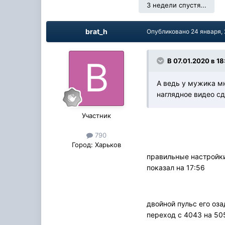
3 недели спустя...
brat_h
Опубликовано
24 января,
В 07.01.2020 в 18
А ведь у мужика мн
наглядное видео сд
Участник
790
Город:
Харьков
правильные настройки
показал на 17:56
двойной пульс его оз
переход с 4043 на 50