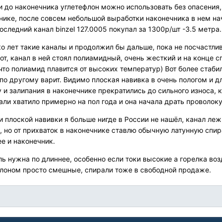
 и до наконечника углетефлон можно использовать без опасения,
ике, после совсем небольшой выработки наконечника в нем нач
последний канал binzel 127.0005 покупал за 1300р/шт -3.5 метра.
о лет такие каналы и продолжил бы дальше, пока не посчастл
 вот, канал в ней стоял полиамидный, очень жесткий и на конце 
 что полиамид плавится от высоких температур) Вот более стаб
по другому варит. Видимо плоская навивка в очень пологом и д
 и залипания в наконечнике прекратились до сильного износа, 
али хватило примерно на пол года и она начала драть проволоку
 плоской навивки я больше нигде в России не нашёл, канал леж
, но от прихваток в наконечнике ставлю обычную латунную спир
е и наконечник.
ь нужна по длиннее, особенно если токи высокие а горелка во
флоном просто смешные, спирали тоже в свободной продаже.