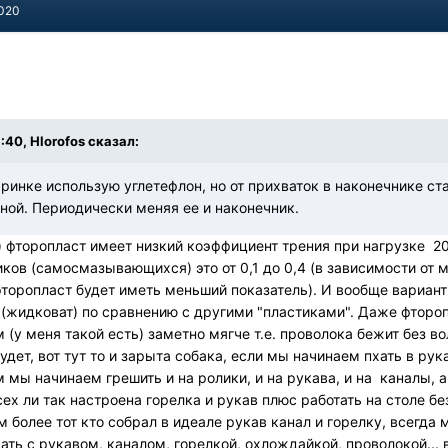
2020
:40, Hlorofos сказал:
аринке использую углетефлон, но от прихваток в наконечнике с
ной. Периодически меняя ее и наконечник.
) фторопласт имеет низкий коэффициент трения при нагрузке 2
иков (самосмазывающихся) это от 0,1 до 0,4 (в зависимости от
 фторопласт будет иметь меньший показатель). И вообще вариант
(жидковат) по сравнению с другими "пластиками". Даже фтороп
(у меня такой есть) заметно мягче т.е. проволока бежит без в
удет, вот тут то и зарыта собака, если мы начинаем пхать в рука
м мы начинаем грешить и на ролики, и на рукава, и на каналы, а
сех ли так настроена горелка и рукав плюс работать на столе б
 более тот кто собрал в идеале рукав канал и горелку, всегда м
ть с рукавом, каналом, горелкой, охлождайкой, проволокой... в