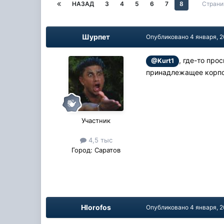
НАЗАД
3
4
5
6
7
8
Страни
Шурпет
Опубликовано
4 января, 
, где-то про
@Kurt1
принадлежащее корпор
Участник
4,5 тыс
Город:
Саратов
Hlorofos
Опубликовано
4 января, 