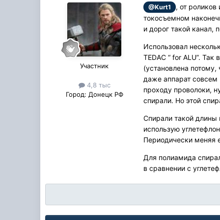
, от роликов
@Kurt1
токосъемном наконечн
и дорог такой канал, 
Использовал нескольк
TEDAC “ for ALU”. Так
Участник
(установлена потому,
даже аппарат совсем 
4,8 тыс
проходу проволоки, ну
Город:
Донецк РФ
спирали. Но этой спир
Спирали такой длины и
использую углетефлон
Периодически меняя е
Для полиамида спирал
в сравнении с углете