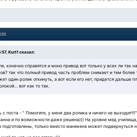
2020
:57, Kurt1 сказал:
еале, конечно справятся и моно привод вот только у всех ли так 
ов? так что полный привод часть проблем снимает и тем более т
жет один ролик откинуть, а вот если его нет, придется дальше п
окой... вот как то так.
 с поста - " Помогите, у меня два ролика и ничего не выходит!!!
нна и по возможности даже решена))) На уровне мед училища,
е подготовлены, только вместо манекена может подвернуться н