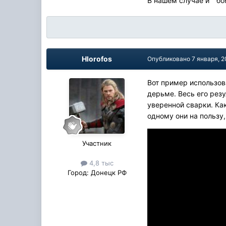
В нашем случае и " бом
Hlorofos
Опубликовано
7 января, 
Вот пример использов
дерьме. Весь его резу
уверенной сварки. Как
одному они на пользу,
Участник
4,8 тыс
Город:
Донецк РФ