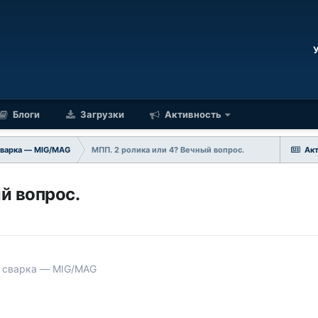
Блоги
Загрузки
Активность
сварка — MIG/MAG
МПП. 2 ролика или 4? Вечный вопрос.
Ак
й вопрос.
 сварка — MIG/MAG