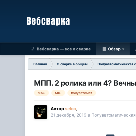
Вебсварка — все о сварке
Обзор
Главная
О сварке в общем
Полуавтоматическая 
МПП. 2 ролика или 4? Вечны
MAG
MIG
полуавтомат
Автор
selco
,
21 декабря, 2019
в
Полуавтоматическая