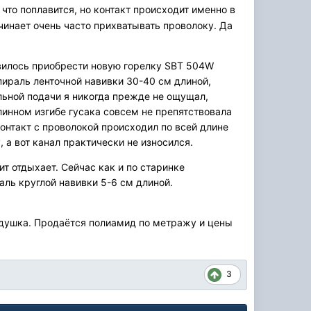
 что поплавится, но контакт происходит именно в
инает очень часто прихватывать проволоку. Да
ивилось приобрести новую горелку SBT 504W
спираль ленточной навивки 30-40 см длиной,
ильной подачи я никогда прежде не ощущал,
линном изгибе гусака совсем не препятствовала
контакт с проволокой происходил по всей длине
, а вот канал практически не износился.
ит отдыхает. Сейчас как и по старинке
аль круглой навивки 5-6 см длиной.
здушка. Продаётся полиамид по метражу и цены
3