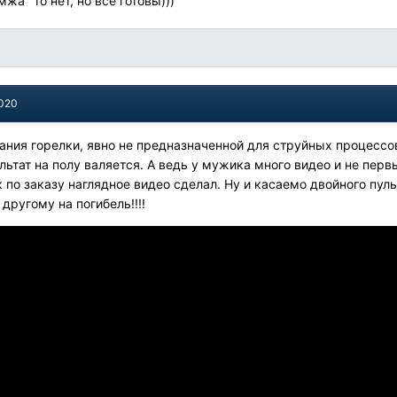
жа" то нет, но все готовы)))
2020
ания горелки, явно не предназначенной для струйных процессов.
льтат на полу валяется. А ведь у мужика много видео и не перв
 по заказу наглядное видео сделал. Ну и касаемо двойного пуль
 другому на погибель!!!!