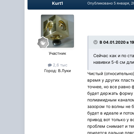
Kurt1
Опубликовано
5 января, 
В 04.01.2020 в 19
Участник
Сейчас как и по ст
навивки 5-6 см дли
2,6 тыс
Город:
В.Луки
Чистый (относительно
время у других пласт
точнее, но все равно
будет держать форму 
полиамидным каналом 
зазором то волны не б
будет в идеале и пото
привод вот только у в
проблем снимает и тем
придется дальше пляса