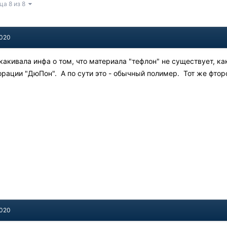
ца 8 из 8
2020
скакивала инфа о том, что материала "тефлон" не существует, ка
ации "ДюПон". А по сути это - обычный полимер. Тот же фтор
2020