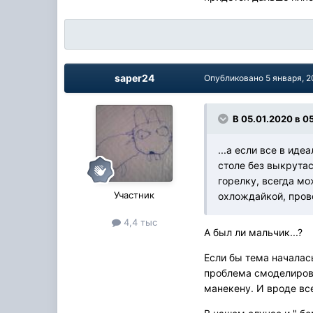
saper24
Опубликовано
5 января, 
В 05.01.2020 в 05
...а если все в ид
столе без выкрутас
горелку, всегда мо
Участник
охлождайкой, провол
4,4 тыс
А был ли мальчик...?
Если бы тема началась
проблема смоделирова
манекену. И вроде вс