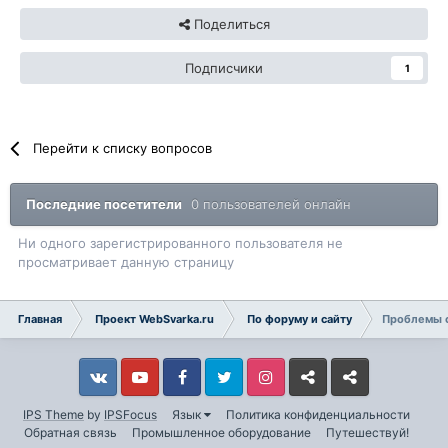
Поделиться
Подписчики
1
Перейти к списку вопросов
Последние посетители
0 пользователей онлайн
Ни одного зарегистрированного пользователя не
просматривает данную страницу
Главная
Проект WebSvarka.ru
По форуму и сайту
Проблемы с
Vkontakte
YouTube
Facebook
Twitter
Instagram
Livejournal
Odnoklassniki
IPS Theme
by
IPSFocus
Язык
Политика конфиденциальности
Обратная связь
Промышленное оборудование
Путешествуй!