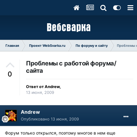
Главная
Проект WebSvarka.ru
По форуму и сайту
Проблемы с
Проблемы с работой форума/
сайта
0
Ответ от
Andrew
,
13 июня, 2009
Andrew
Опубликовано
13 июня, 2009
Форум только открылся, поэтому многое в нем еще