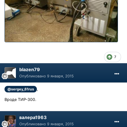
7
blazen79
Опубликовано
9 января, 2015
,
@sergey_61rus
Вроде ТИР-300.
валера1963
Опубликовано
9 января, 2015