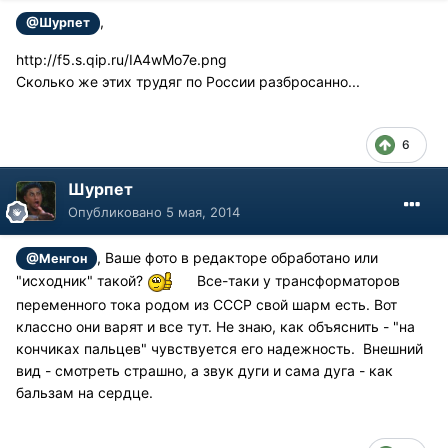
,
@Шурпет
http://f5.s.qip.ru/IA4wMo7e.png
Сколько же этих трудяг по России разбросанно...
6
Шурпет
Опубликовано
5 мая, 2014
, Ваше фото в редакторе обработано или
@Менгон
"исходник" такой?
Все-таки у трансформаторов
переменного тока родом из СССР свой шарм есть. Вот
классно они варят и все тут. Не знаю, как объяснить - "на
кончиках пальцев" чувствуется его надежность. Внешний
вид - смотреть страшно, а звук дуги и сама дуга - как
бальзам на сердце.