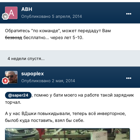
АВН
Опубликовано
5 апреля, 2014
Обратитесь "по команде", может передадут Вам
безвозд
бесплатно... через лет 5-10.
4 недели спустя...
supoplex
Опубликовано
2 мая, 2014
, помню у бати моего на работе такой зарядник
@saper24
торчал.
А у нас ВДшки повыкидывали, теперь всё инверторное,
былоб куда поставить, взял бы себе.