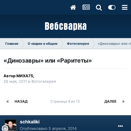
Главная
О сварке в общем
Фотогалерея
«Динозавры» или «
«Динозавры» или «Раритеты»
Автор
МИХА75
,
26 мая, 2011
в
Фотогалерея
НАЗАД
Страница 8 из 13
ДАЛЕЕ
schkaliki
Опубликовано
5 апреля, 2014