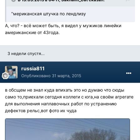
"мериканская штучка по лендлизу
А, что? - всё может быть, я видел у мужиков линейки
американские от 43года.
3 недели спустя...
russia811
Опубликовано
31 марта, 2015
в обсщем не знал куда впихать это но думаю что сюды
само то,приехали сегодня коллеги с юга,на своём агрегате
для выполнения наплавочных работ по устранению
дефектов рельс,вот фото их чуда