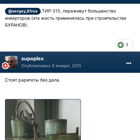
,ТИР-315, переживут большенство
@sergey_61rus
инверторов (эта жесть применялась при строительстве
БУРАНОВ).
2
supoplex
Опубликовано
9 января, 2015
Стоят раритеты без дела.