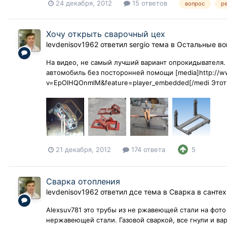
24 декабря, 2012
15 ответов
вопрос
р
Хочу открыть сварочный цех
levdenisov1962
ответил
sergio
тема в
Остальные в
На видео, не самый лучший вариант опрокидывателя.
автомобиль без посторонней помощи [media]http://
v=EpOlHQOnmlM&feature=player_embedded[/medi Этот 
21 декабря, 2012
174 ответа
5
Сварка отопления
levdenisov1962
ответил
дсе
тема в
Сварка в санте
Alexsuv781 это трубы из не ржавеющей стали на фото
нержавеющей стали. Газовой сваркой, все гнули и ва