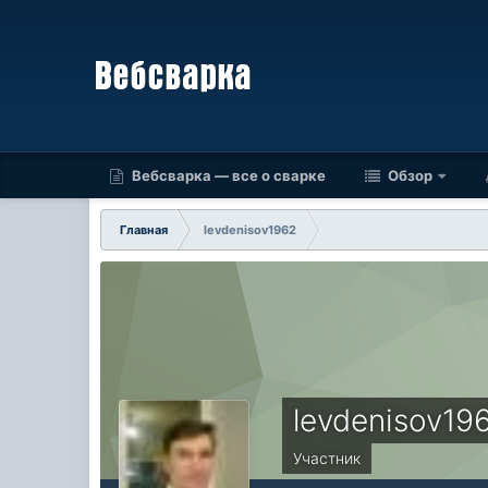
Вебсварка — все о сварке
Обзор
Главная
levdenisov1962
levdenisov19
Участник