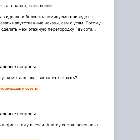
езка, сварка, напыление
ру в идеале и борзость неминуемо приведет к
давать напутственные наказы, сам с усам. Потому
ли сделать меж этажную перегородку ( высота...
альные вопросы
угая металл шва, так хотите сказать?.
екомендации и советы
альные вопросы
ь нефиг в тему влезли. Andrey состав основного