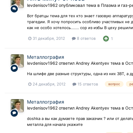
levdenisov1962
опубликовал тема в
Плазма и газ-р
Вот братцы тема для тех кто знает газовую аппарату
трагедии. Я хочу попросить особливо участливых не 
как не особо хотелось....... сор из избы В цеху реши
31 декабря, 2012
8 ответов
1
Металлография
levdenisov1962
ответил
Andrey Akentyev
тема в
Ост
На шлифе две разные структуры, одна из них ЗВТ, а др
24 декабря, 2012
15 ответов
вопрос
р
Металлография
levdenisov1962
ответил
Andrey Akentyev
тема в
Ост
doshka а вы как думаете прав заказчик ? или от делат
металла для начала укажите