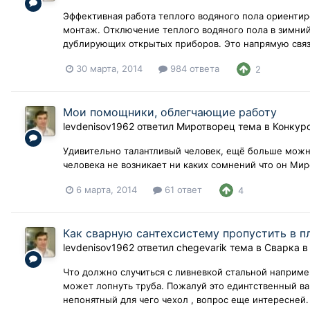
Эффективная работа теплого водяного пола ориентир
монтаж. Отключение теплого водяного пола в зимний
дублирующих открытых приборов. Это напрямую связа
30 марта, 2014
984 ответа
2
Мои помощники, облегчающие работу
levdenisov1962
ответил
Миротворец
тема в
Конкур
Удивительно талантливый человек, ещё больше можно
человека не возникает ни каких сомнений что он Мир
6 марта, 2014
61 ответ
4
Как сварную сантехсистему пропустить в п
levdenisov1962
ответил
chegevarik
тема в
Сварка в
Что должно случиться с ливневкой стальной например
может лопнуть труба. Пожалуй это единтственный вар
непонятный для чего чехол , вопрос еще интересней.