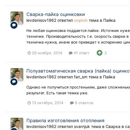
Сварка-пайка оцинковки
levdenisov1962
ответил
copich
тема в
Пайка
Не любая оцинковка поддается пайке. Источник нуже
техничке. Производительность т.е. скорость сварки 
техничка нужна, иначе все приведет к испарению цин
29 ноября, 2014
41 ответ
2
Полуавтоматическая сварка (пайка) оцинк
levdenisov1962
ответил
fan_sm
тема в
Пайка
Однако не получиться простеньким, даже сложненьк
результат. Есть такая темка уже.
13 октября, 2014
6 ответов
Правила изготовления отопления
levdenisov1962
ответил
svarnjuk
тема в
Сварка в с