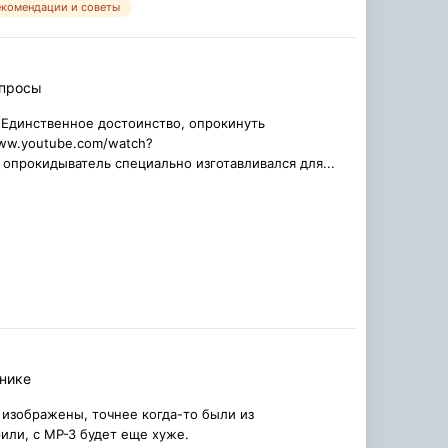
екомендации и советы
опросы
 Единственное достоинство, опрокинуть
www.youtube.com/watch?
опрокидыватель специально изготавливался для...
хнике
 изображены, точнее когда-то были из
рили, с МР-З будет еще хуже.