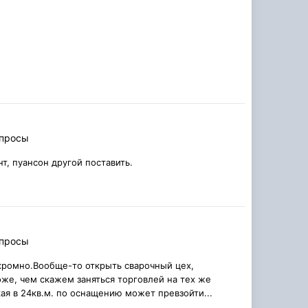
опросы
т, пуансон другой поставить.
опросы
скромно.Вообще-то открыть сварочный цех,
оже, чем скажем заняться торговлей на тех же
ая в 24кв.м. по оснащению может превзойти...