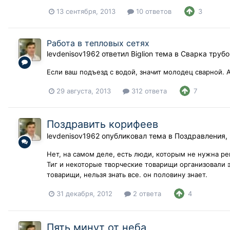
13 сентября, 2013
10 ответов
3
Работа в тепловых сетях
levdenisov1962
ответил
Biglion
тема в
Сварка труб
Если ваш подъезд с водой, значит молодец сварной. А 
29 августа, 2013
312 ответа
7
Поздравить корифеев
levdenisov1962
опубликовал тема в
Поздравления,
Нет, на самом деле, есть люди, которым не нужна р
Тиг и некоторые творческие товарищи организовали э
товарищи, нельзя знать все. он половину знает.
31 декабря, 2012
2 ответа
4
Пять минут от неба