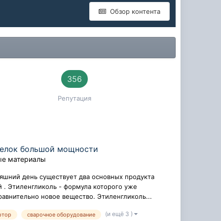
Обзор контента
356
Репутация
релок большой мощности
ые материалы
няшний день существует два основных продукта
 . Этиленгликоль - формула которого уже
равнительно новое вещество. Этиленгликоль...
(и ещё 3 )
ртор
сварочное оборудование