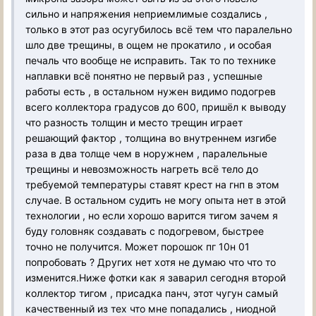
сильно и напряжения неприемлимые создались ,
только в этот раз осугубилось всё тем что паралельно
шло две трещины, в ощем не прокатило , и особая
печаль что вообще не исправить. Так то по технике
наплавки всё понятно не первый раз , успешные
работы есть , в остальном нужен видимо подогрев
всего коллектора градусов до 600, пришёл к выводу
что разность толщин и место трещин играет
решающий фактор , толщина во внутреннем изгибе
раза в два толще чем в норужнем , паралельные
трещины и невозможность нагреть всё тело до
требуемой температуры ставят крест на гнп в этом
случае. В остальном судить не могу опыта нет в этой
технологии , но если хорошо варится тигом зачем я
буду головняк создавать с подогревом, быстрее
точно не получится. Может порошок пг 10н 01
попробовать ? Других нет хотя не думаю что что то
изменится.Ниже фотки как я заварил сегодня второй
коллектор тигом , присадка панч, этот чугун самый
качественный из тех что мне попадались , ниодной