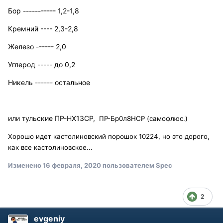
Бор ----------- 1,2-1,8
Кремний ---- 2,3-2,8
Железо ------ 2,0
Углерод ----- до 0,2
Никель ------ остальное
или тульские ПР-НХ13СР,
ПР-Бр0л8НСР (самофлюс.)
Хорошо идет кастолиновский порошок 10224, но это дорого,
как все кастолиновское...
Изменено
16 февраля, 2020
пользователем Spec
2
evgeniy