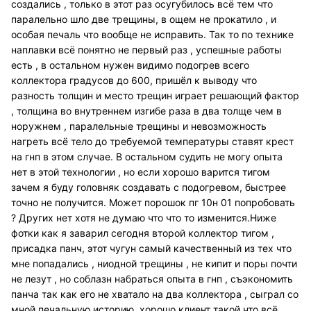
создались , только в этот раз осугубилось всё тем что
паралельно шло две трещины, в ощем не прокатило , и
особая печаль что вообще не исправить. Так то по технике
наплавки всё понятно не первый раз , успешные работы
есть , в остальном нужен видимо подогрев всего
коллектора градусов до 600, пришёл к выводу что
разность толщин и место трещин играет решающий фактор
, толщина во внутреннем изгибе раза в два толще чем в
норужнем , паралельные трещины и невозможность
нагреть всё тело до требуемой температуры ставят крест
на гнп в этом случае. В остальном судить не могу опыта
нет в этой технологии , но если хорошо варится тигом
зачем я буду головняк создавать с подогревом, быстрее
точно не получится. Может порошок пг 10н 01 попробовать
? Других нет хотя не думаю что что то изменится.Ниже
фотки как я заварил сегодня второй коллектор тигом ,
присадка панч, этот чугун самый качественный из тех что
мне попадались , ниодной трещины , не кипит и поры почти
не лезут , но соблазн набраться опыта в гнп , съэкономить
панча так как его не хватало на два коллектора , сыграл со
мной печальную историю, хорошо клиент такой что всё