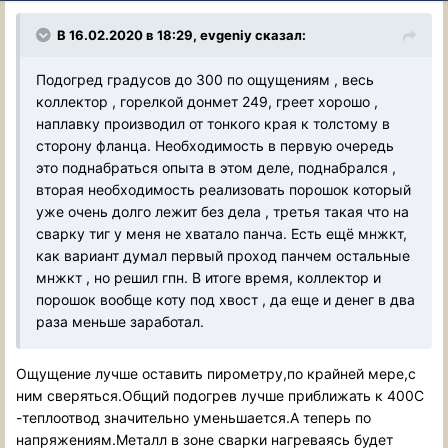
В 16.02.2020 в 18:29, evgeniy сказал:
Подогред градусов до 300 по ощущениям , весь
коллектор , горелкой донмет 249, греет хорошо ,
наплавку производил от тонкого края к толстому в
сторону фланца. Необходимость в первую очередь
это поднабраться опыта в этом деле, поднабрался ,
вторая необходимость реализовать порошок который
уже очень долго лежит без дела , третья такая что на
сварку тиг у меня не хватало панча. Есть ещё мнжкт,
как вариант думал первый проход панчем остальные
мнжкт , но решил гпн. В итоге время, коллектор и
порошок вообще коту под хвост , да еще и денег в два
раза меньше заработал.
Ощущение лучше оставить пирометру,по крайней мере,с
ним сверяться.Общий подогрев лучше приближать к 400С
-теплоотвод значительно уменьшается.А теперь по
напряжениям.Металл в зоне сварки нагреваясь будет