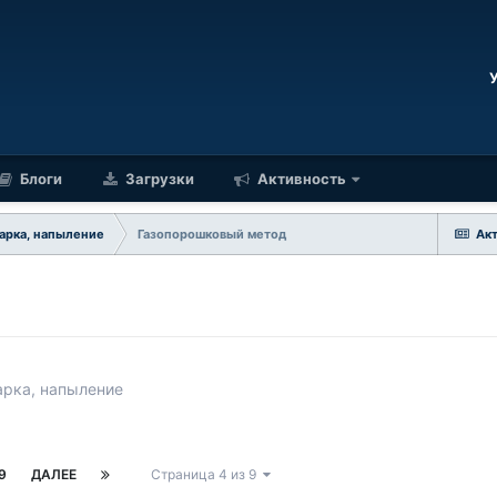
Блоги
Загрузки
Активность
варка, напыление
Газопорошковый метод
Ак
арка, напыление
9
ДАЛЕЕ
Страница 4 из 9