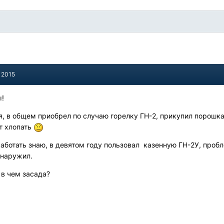
 2015
ы!
я, в общем приобрел по случаю горелку ГН-2, прикупил порошка,
т хлопать
работать знаю, в девятом году пользовал казенную ГН-2У, проб
бнаружил.
в чем засада?