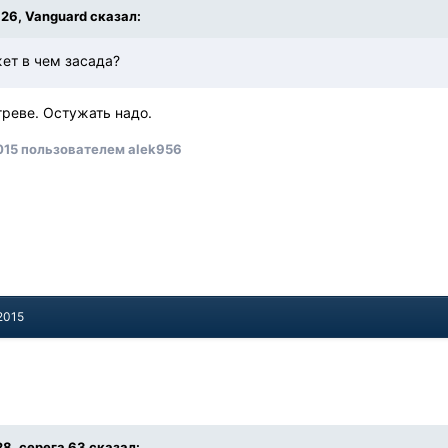
:26, Vanguard сказал:
ет в чем засада?
греве. Остужать надо.
015
пользователем alek956
2015
:28, серега 63 сказал: