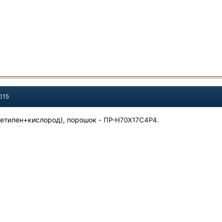
015
цетилен+кислород), порошок -
.
ПР-Н70Х17С4Р4