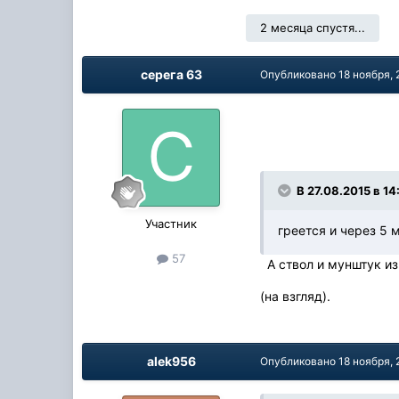
2 месяца спустя...
серега 63
Опубликовано
18 ноября, 
В 27.08.2015 в 14
Участник
греется и через 5 
57
А ствол и мунштук из
(на взгляд).
alek956
Опубликовано
18 ноября, 