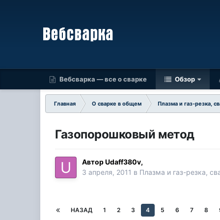
Вебсварка — все о сварке
Обзор
Главная
О сварке в общем
Плазма и газ-резка, с
Газопорошковый метод
Автор
Udaff380v
,
3 апреля, 2011
в
Плазма и газ-резка, св
НАЗАД
1
2
3
4
5
6
7
8