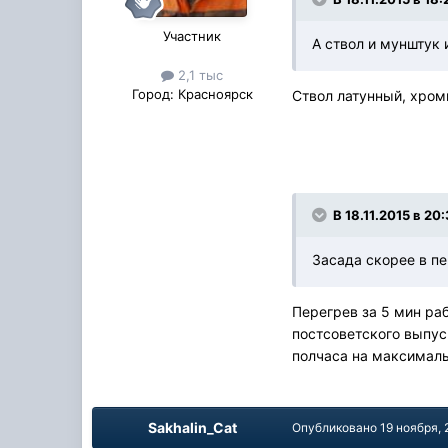
Участник
А ствол и мунштук и
2,1 тыс
Город:
Красноярск
Ствол латунный, хром
В 18.11.2015 в 20
Засада скорее в пе
Перегрев за 5 мин раб
постсоветского выпус
полчаса на максимал
Sakhalin_Cat
Опубликовано
19 ноября, 