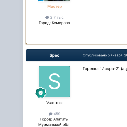
Мастер
2,7 тыс
Город:
Кемерово
Spec
Опубликовано
5 января, 2
Горелка "Искра-2" (а
Участник
459
Город:
Апатиты
Мурманской обл.