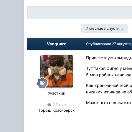
7 месяцев спустя...
Vanguard
Опубликовано
27 августа,
Приветствую камрад
Тут такая фигня у мен
5 мин работы начинае
Как хреновиной этой 
никаких изъянов не о
Участник
Может кто подскажет 
2,1 тыс
Город:
Красноярск