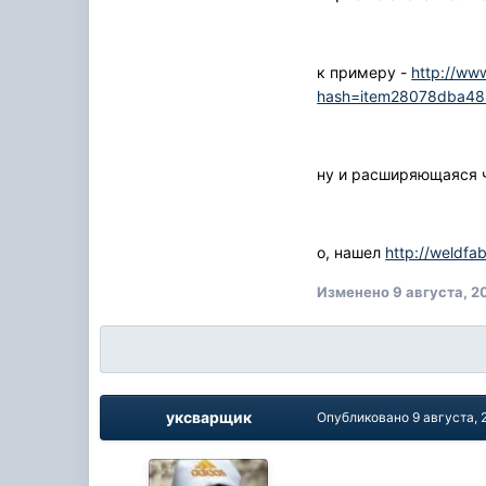
к примеру -
http://ww
hash=item28078dba4
ну и расширяющаяся 
о, нашел
http://weldfa
Изменено
9 августа, 2
уксварщик
Опубликовано
9 августа, 