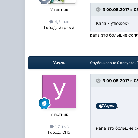
Участник
В 09.08.2017 в 0
4,8 тыс
Капа - утюжок?
Город:
мирный
капа это большие соп
Учусь
Опубликовано
9 августа, 
В 09.08.2017 в 08
,
@Учусь
Участник
1,2 тыс
капа это большие 
Город:
СПб