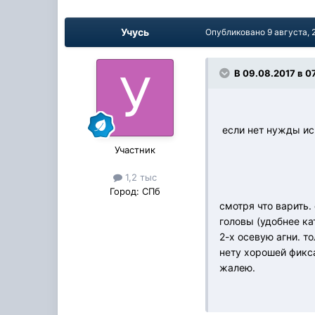
Учусь
Опубликовано
9 августа, 
В 09.08.2017 в 07
если нет нужды исп
Участник
1,2 тыс
Город:
СПб
смотря что варить.
головы (удобнее ка
2-х осевую агни. т
нету хорошей фикса
жалею.