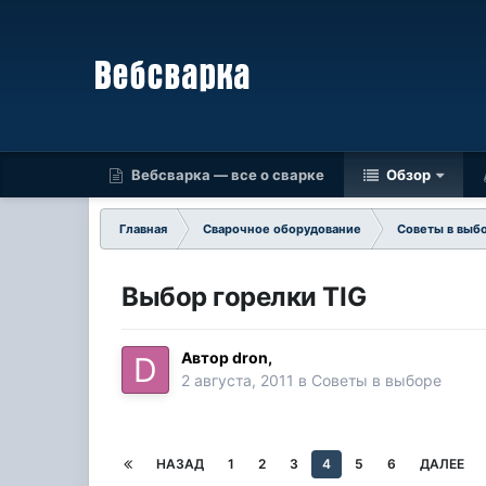
Вебсварка — все о сварке
Обзор
Главная
Сварочное оборудование
Советы в выб
Выбор горелки TIG
Автор
dron
,
2 августа, 2011
в
Советы в выборе
НАЗАД
1
2
3
4
5
6
ДАЛЕЕ