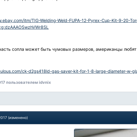
w.ebay.com/itm/TIG-Welding-Weld-FUPA-12-Pyrex-Cup-Kit-9-20-To
8:g:dzAAAOSwzhVWr8SL
часть сопла может быть чумовых размеров, американцы любят 
bulous.com/ck-d2gs418ld-gas-saver-kit-for-1-8-large-diameter-w-gl
017
пользователем idvnix
2017
(изменено)