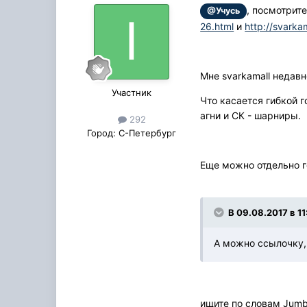
, посмотрит
@Учусь
26.html
и
http://svarka
Мне svarkamall недавн
Участник
Что касается гибкой 
агни и СК - шарниры.
292
Город:
С-Петербург
Еще можно отдельно го
В 09.08.2017 в 11
А можно ссылочку, 
ищите по словам Jumbo