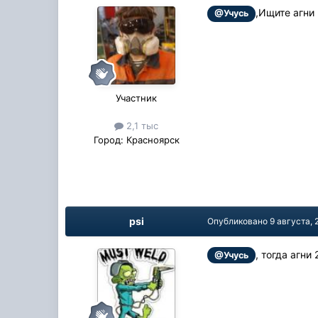
,Ищите агни
@Учусь
Участник
2,1 тыс
Город:
Красноярск
psi
Опубликовано
9 августа, 
, тогда агни
@Учусь