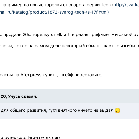
е например на новые горелки от сварога серии Tech (
http://svar
mall.ru/katalog/product/1872-svarog-tech-ts-17f.html)
о продали 26ю горелку от Elkraft, в реале трафимет - и самой 
головы, то это на самом деле некоторый обман - частые изгибы 
ловы на Aliexpress купить, шлейф переставите.
:26, Учусь сказал:
для общего развития, гугл внятного ничего не выдал
 pyrex cup, large pyrex cup