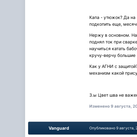
Капа - утюжок? Да на
подкопить еще, месяч
Нержу в основном. На
поднял ток при сварке
научиться катать бабо
кручу-верчу большие 
Как у АГНИ с защитой?
механизм какой прису
З.ы Цвет шва не важе
Изменено
9 августа, 2
Vanguard
Опубликовано
9 августа, 