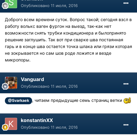
Опубликовано
11 июля, 2016
Доброго всем времени суток. Вопрос такой; сегодня взсл в
работу волькс ваген фургон на выезд, так-как нет
возможности снять трубки кондиционера и былопринято
решение заглушить. Так вот при сварке шва постаянная
гарь и в конце шва остается точка шлака или грязи которая
не зокрывается но сам шов роде ложится и везде
микропоры.
Vanguard
Опубликовано
11 июля, 2016
, читаем предыдущие семь страниц ветки
@Svarkaek
konstantinXX
Опубликовано
11 июля, 2016