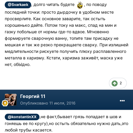
, долго читать будете
, по поводу
@Svarkaek
последней точки: просто дырдочку в удобном месте
просверлите. Как основное заварите, так остыть
хорошенько дайте. Потом току на макс, спад на мин и
газку побольше от нормы где-то вдвое. Мгновенно
формируете сварочную ванну, топите там присадку не
мешкая и так же резко прекращаете сварку. При излишней
медлительности рискуете получить плюху расплавленного
металла в харизму. Кстати, харизма заживёт, маска уже
нет, обЫдно.
2
Георгий 11
Опубликовано
11 июля, 2016
,не факт,бывает грязь попадает в шов и
@konstantinXX
гоняешь ее по кругу),но остыть обязательно нужно дать,это
любой трубы касается.