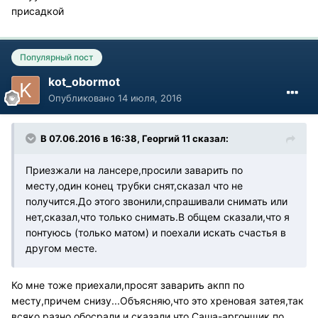
присадкой
Популярный пост
kot_obormot
Опубликовано
14 июля, 2016
В 07.06.2016 в 16:38, Георгий 11 сказал:
Приезжали на лансере,просили заварить по
месту,один конец трубки снят,сказал что не
получится.До этого звонили,спрашивали снимать или
нет,сказал,что только снимать.В общем сказали,что я
понтуюсь (только матом) и поехали искать счастья в
другом месте.
Ко мне тоже приехали,просят заварить акпп по
месту,причем снизу...Объясняю,что это хреновая затея,так
всяко разно обосрали и сказали,что Саша-аргонщик по