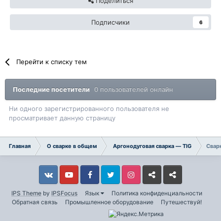
Поделиться
Подписчики
6
Перейти к списку тем
Последние посетители
0 пользователей онлайн
Ни одного зарегистрированного пользователя не
просматривает данную страницу
Главная
О сварке в общем
Аргонодуговая сварка — TIG
Свар
Vkontakte
YouTube
Facebook
Twitter
Instagram
Livejournal
Odnoklassniki
IPS Theme
by
IPSFocus
Язык
Политика конфиденциальности
Обратная связь
Промышленное оборудование
Путешествуй!