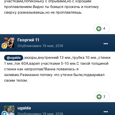
участками,потихоньку с отрывами,но с хорошим
проплавлением.Видно ты боишся прожечь и поэтому
сверху размазываешь,но не проплавляешь.
4
Георгий 11
Опубликовано
19 мая, 2016
,зазоры,внутренний 13 мм.,трубка 10 мм.,стенки
@ugaida
1 мм.,ток 60А,варил участками 5-10 мм.С такой толщиной
стенки как непроплав?Ванна появилась-я
заливаю.Размазано потому что утечки были,подваривал
своим телом.
2
ugaida
Опубликовано
19 мая, 2016