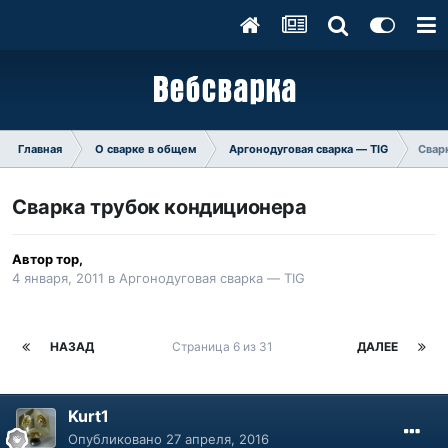
Главная
О сварке в общем
Аргонодуговая сварка — TIG
Свар
Сварка трубок кондиционера
Автор
тор
,
4 января, 2011
в
Аргонодуговая сварка — TIG
НАЗАД
Страница 6 из 31
ДАЛЕЕ
Kurt1
Опубликовано
27 апреля, 2016