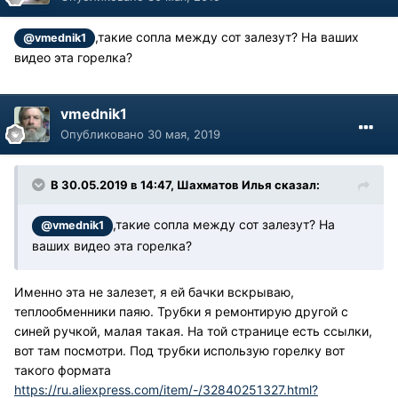
,такие сопла между сот залезут? На ваших
@vmednik1
видео эта горелка?
vmednik1
Опубликовано
30 мая, 2019
В 30.05.2019 в 14:47, Шахматов Илья сказал:
,такие сопла между сот залезут? На
@vmednik1
ваших видео эта горелка?
Именно эта не залезет, я ей бачки вскрываю,
теплообменники паяю. Трубки я ремонтирую другой с
синей ручкой, малая такая. На той странице есть ссылки,
вот там посмотри. Под трубки использую горелку вот
такого формата
https://ru.aliexpress.com/item/-/32840251327.html?