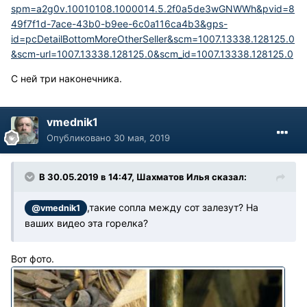
spm=a2g0v.10010108.1000014.5.2f0a5de3wGNWWh&pvid=8
49f7f1d-7ace-43b0-b9ee-6c0a116ca4b3&gps-
id=pcDetailBottomMoreOtherSeller&scm=1007.13338.128125.0
&scm-url=1007.13338.128125.0&scm_id=1007.13338.128125.0
С ней три наконечника.
vmednik1
Опубликовано
30 мая, 2019
В 30.05.2019 в 14:47, Шахматов Илья сказал:
,такие сопла между сот залезут? На
@vmednik1
ваших видео эта горелка?
Вот фото.