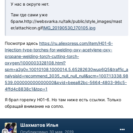
У нас в округе нет.
Там где сами уже
брали.
http://websvarka.ru/talk/public/style_images/mast
er/attachicon.gif
IMG_20190530_170105.jpg
Посмотри здесь
https://ru.aliexpress.com/item/H01-6-
Injection-type-torches-for-welding-oxy-acetylene-oxy-
propane-welding-torch-cutting-torch-
oxygen/1000003328108.html?
spm=a2g0v.10010108.1000014.5.65282630wup6Q5&traffic_a
nalysisId=recommend_3035_null_null_null&scm=1007.13338.98
539.000000000000000&pvid=beea82bc-5664-4803-96c5-
4ffd4c8838c1&tpp=1
Я брал горелку Н01-6. Но там ниже есть ссылки. Только
обращай внимание на сопло.
Шахматов Илья
Опубликовано
30 мая, 2019