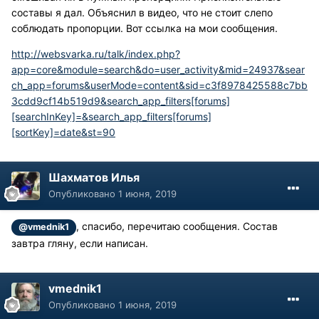
составы я дал. Объяснил в видео, что не стоит слепо
соблюдать пропорции. Вот ссылка на мои сообщения.
http://websvarka.ru/talk/index.php?
app=core&module=search&do=user_activity&mid=24937&sear
ch_app=forums&userMode=content&sid=c3f8978425588c7bb
3cdd9cf14b519d9&search_app_filters[forums]
[searchInKey]=&search_app_filters[forums]
[sortKey]=date&st=90
Шахматов Илья
Опубликовано
1 июня, 2019
, спасибо, перечитаю сообщения. Состав
@vmednik1
завтра гляну, если написан.
vmednik1
Опубликовано
1 июня, 2019