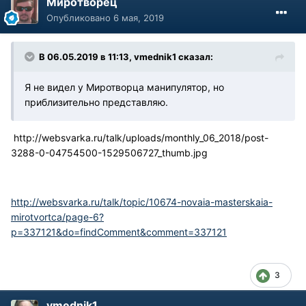
Миротворец
Опубликовано
6 мая, 2019
В 06.05.2019 в 11:13, vmednik1 сказал:
Я не видел у Миротворца манипулятор, но
приблизительно представляю.
http://websvarka.ru/talk/uploads/monthly_06_2018/post-
3288-0-04754500-1529506727_thumb.jpg
http://websvarka.ru/talk/topic/10674-novaia-masterskaia-
mirotvortca/page-6?
p=337121&do=findComment&comment=337121
3
vmednik1