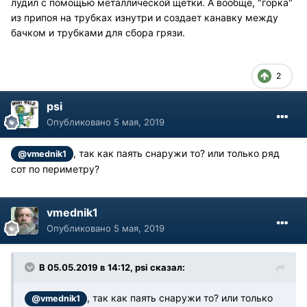
лудил с помощью металлической щетки. А вообще, "горка"
из припоя на трубках изнутри и создает канавку между
бачком и трубками для сбора грязи.
2
psi
Опубликовано
5 мая, 2019
, так как паять снаружи то? или только ряд
@vmednik1
сот по периметру?
vmednik1
Опубликовано
5 мая, 2019
В 05.05.2019 в 14:12, psi сказал:
, так как паять снаружи то? или только
@vmednik1