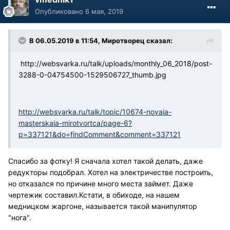
Опубликовано
6 мая, 2019
В 06.05.2019 в 11:54, Миротворец сказал:
http://websvarka.ru/talk/uploads/monthly_06_2018/post-
3288-0-04754500-1529506727_thumb.jpg
http://websvarka.ru/talk/topic/10674-novaia-
masterskaia-mirotvortca/page-6?
p=337121&do=findComment&comment=337121
Спасибо за фотку! Я сначала хотел такой делать, даже
редукторы подобрал. Хотел на электричестве построить,
но отказался по причине много места займет. Даже
чертежик составил.Кстати, в обиходе, на нашем
медницком жаргоне, называется такой манипулятор
"нога".