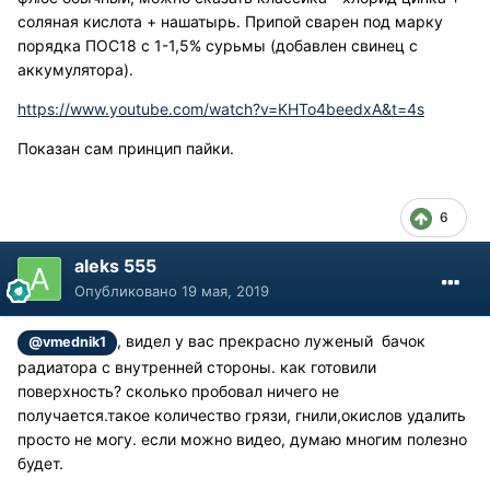
соляная кислота + нашатырь. Припой сварен под марку
порядка ПОС18 с 1-1,5% сурьмы (добавлен свинец с
аккумулятора).
https://www.youtube.com/watch?v=KHTo4beedxA&t=4s
Показан сам принцип пайки.
6
aleks 555
Опубликовано
19 мая, 2019
, видел у вас прекрасно луженый бачок
@vmednik1
радиатора с внутренней стороны. как готовили
поверхность? сколько пробовал ничего не
получается.такое количество грязи, гнили,окислов удалить
просто не могу. если можно видео, думаю многим полезно
будет.