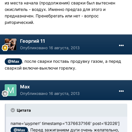
из места начала (продолжения) сварки был вытеснен
окислитель - воздух. Именно предгаз для этого и
предназначен. Пренебрегать или нет - вопрос
риторический.
Георгий 11
Опубликовано
16 августа, 2013
, после сварки поставь продувку газом, а перед
@Max
сваркой включи-выключи горелку.
Max
Опубликовано
16 августа, 2013
Цитата
name='шурпет' timestamp='1376637166' post='62026']
, Перед зажиганием дуги очень желательно,
@Max