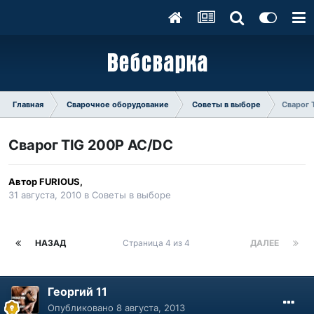
Главная
Сварочное оборудование
Советы в выборе
Сварог 
Сварог TIG 200P AC/DC
Автор
FURIOUS
,
31 августа, 2010
в
Советы в выборе
НАЗАД
Страница 4 из 4
ДАЛЕЕ
Георгий 11
Опубликовано
8 августа, 2013