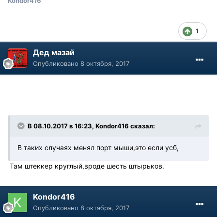
Kondor416
1
Дед мазай
Опубликовано
8 октября, 2017
В 08.10.2017 в 16:23, Kondor416 сказал:
В таких случаях менял порт мыши,это если усб,
Там штеккер круглый,вроде шесть штырьков.
Kondor416
Опубликовано
8 октября, 2017