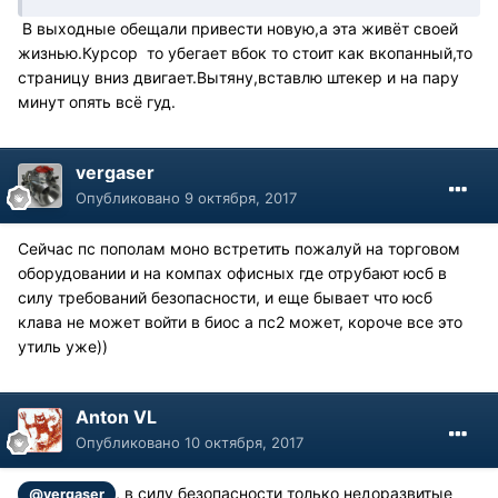
В выходные обещали привести новую,а эта живёт своей
жизнью.Курсор то убегает вбок то стоит как вкопанный,то
страницу вниз двигает.Вытяну,вставлю штекер и на пару
минут опять всё гуд.
vergaser
Опубликовано
9 октября, 2017
Сейчас пс пополам моно встретить пожалуй на торговом
оборудовании и на компах офисных где отрубают юсб в
силу требований безопасности, и еще бывает что юсб
клава не может войти в биос а пс2 может, короче все это
утиль уже))
Anton VL
Опубликовано
10 октября, 2017
, в силу безопасности только недоразвитые
@vergaser