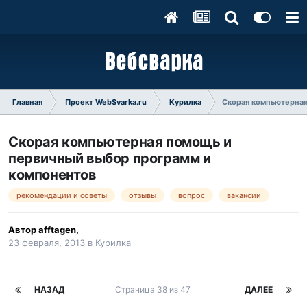
Главная
Проект WebSvarka.ru
Курилка
Скорая компьютерная
Скорая компьютерная помощь и
первичный выбор программ и
компонентов
рекомендации и советы
отзывы
вопрос
вакансии
Автор
afftagen
,
23 февраля, 2013
в
Курилка
НАЗАД
Страница 38 из 47
ДАЛЕЕ