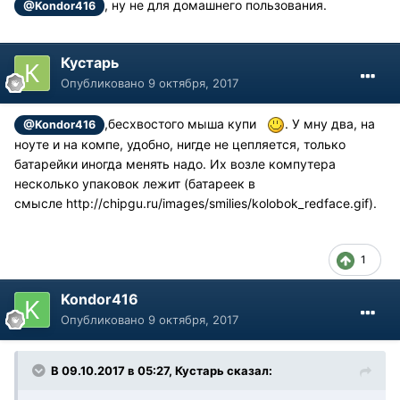
, ну не для домашнего пользования.
@Kondor416
Кустарь
Опубликовано
9 октября, 2017
,бесхвостого мыша купи
. У мну два, на
@Kondor416
ноуте и на компе, удобно, нигде не цепляется, только
батарейки иногда менять надо. Их возле компутера
несколько упаковок лежит (батареек в
смысле
http://chipgu.ru/images/smilies/kolobok_redface.gif
).
1
Kondor416
Опубликовано
9 октября, 2017
В 09.10.2017 в 05:27, Кустарь сказал: