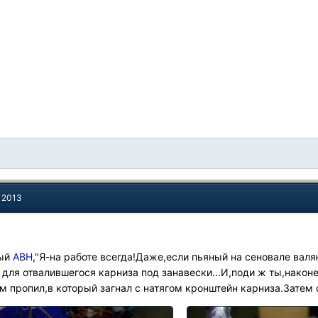
, 2013
!
мый
АВН
,"Я-на работе всегда!Даже,если пьяный на сеновале валяю
 для отвалившегося карниза под занавески...И,поди ж ты,нако
м пропил,в который загнал с натягом кронштейн карниза.Затем 