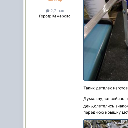
2,7 тыс
Город:
Кемерово
Таких деталек изготов
Думал,ну,вот,сейчас 
день,слетелись знако
переднюю крышку мо