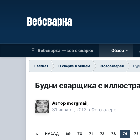
Вебсварка — все о сварке
Обзор
Главная
О сварке в общем
Фотогалерея
Буд
Будни сварщика с иллюстра
Автор
morgmail
,
31 января, 2012
в
Фотогалерея
НАЗАД
69
70
71
72
73
74
75