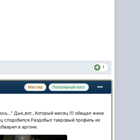
1
Мастер
Популярный пост
сь..." Дык,вот...Который месяц (!) обещал жене
нец сподобился.Раздобыл тавровый профиль из
обварил в аргоне.