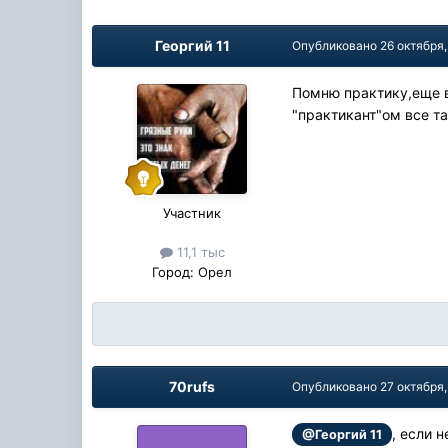
Георгий 11
Опубликовано
26 октября
Помню практику,еще в
"практикант"ом все та
Участник
11,1 тыс
Город:
Орел
70rufs
Опубликовано
27 октября
, если 
@Георгий 11