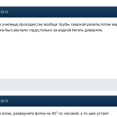
, 2013
 училище,проходил,так вообще трубы сваркой резали,потом вар
ки был,звучало гордо,только за водкой бегать доверяли.
, 2013
не влом, разверните фотки на 90˚ по часовой, а то шея устает.