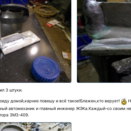
ил 3 штуки.
поеду домой,карниз повешу и всё такое!Блажен,кто верует!
Н
мый автомеханик и главный инженер ЖЭКа.Каждый-со своим не
тора ЗМЗ-409.