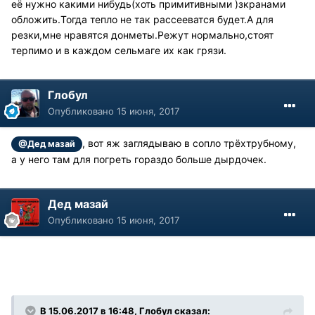
её нужно какими нибудь(хоть примитивными )зкранами
обложить.Тогда тепло не так рассееватся будет.А для
резки,мне нравятся донметы.Режут нормально,стоят
терпимо и в каждом сельмаге их как грязи.
Глобул
Опубликовано
15 июня, 2017
, вот яж заглядываю в сопло трёхтрубному,
@Дед мазай
а у него там для погреть гораздо больше дырдочек.
Дед мазай
Опубликовано
15 июня, 2017
В 15.06.2017 в 16:48, Глобул сказал: