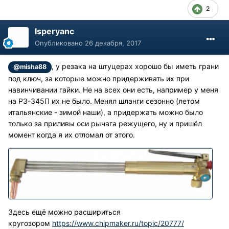
2
Isperyanc
Опубликовано
26 декабря, 2017
, у резака на штуцерах хорошо бы иметь грани
@misha88
под ключ, за которые можно придерживать их при
навинчивании гайки. Не на всех они есть, например у меня
на Р3-345П их не было. Менял шланги сезонно (летом
итальянские - зимой наши), а придержать можно было
только за приливы оси рычага режущего, ну и пришёл
момент когда я их отломал от этого.
Здесь ещё можно расшириться
кругозором
https://www.chipmaker.ru/topic/20777/