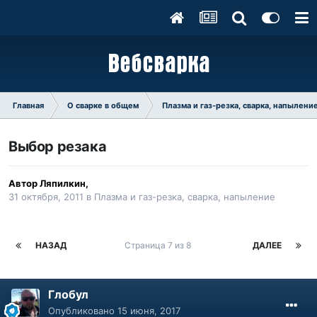
Главная
О сварке в общем
Плазма и газ-резка, сварка, напылени
Выбор резака
Автор
Ляпилкин
,
31 октября, 2011
в
Плазма и газ-резка, сварка, напыление
НАЗАД
Страница 7 из 8
ДАЛЕЕ
Глобул
Опубликовано
15 июня, 2017