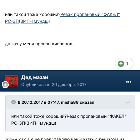
или такой тоже хороший?
Резак пропановый "ФАКЕЛ"
РС-3П(ЗИП-1мундш)
да газ у меня пропан кислород
1
Дед мазай
Опубликовано
26 декабря, 2017
В 26.12.2017 в 07:47, misha88 сказал:
или такой тоже хороший?Резак пропановый "ФАКЕЛ"
РС-3П(ЗИП-1мундш)
Кому как а я не представляю как резать с рычагом на