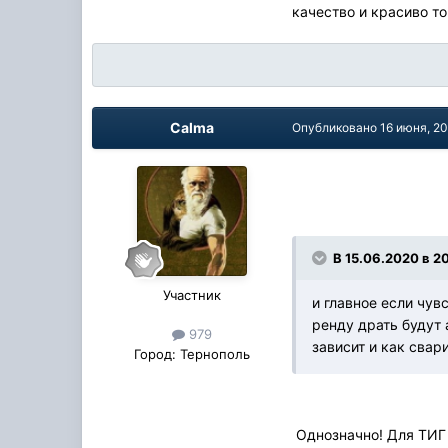
качество и красиво то 
Calma
Опубликовано
16 июня, 2
В 15.06.2020 в 20
Участник
и главное если чув
ренду драть будут 
979
зависит и как свари
Город:
Тернополь
Однозначно! Для ТИГ 