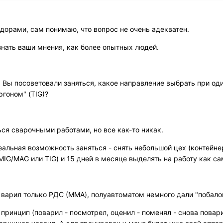
дорами, сам понимаю, что вопрос не очень адекватен.
знать ваши мнения, как более опытных людей.
ы Вы посоветовали заняться, какое направление выбрать при о
ргоном" (TIG)?
ься сварочными работами, но все как-то никак.
еальная возможность заняться - снять небольшой цех (контейне
(MIG/MAG или TIG) и 15 дней в месяце выделять на работу как с
 варил только РДС (MMA), полуавтоматом немного дали "побалов
 принцип (поварил - посмотрел, оценил - поменял - снова поварил