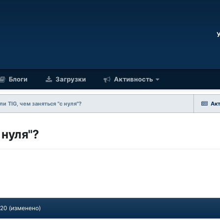
Блоги
Загрузки
Активность
ли TIG, чем заняться "с нуля"?
Ак
 нуля"?
020
(изменено)