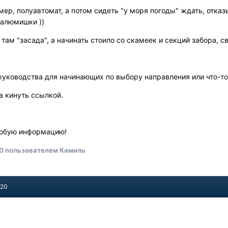
мер, полуавтомат, а потом сидеть "у моря погоды" ждать, отка
 алюмишки ))
 там "засада", а начинать стоило со скамеек и секций забора,
руководства для начинающих по выбору направления или что-то
а кинуть ссылкой.
любую информацию!
20
пользователем Камиль
020