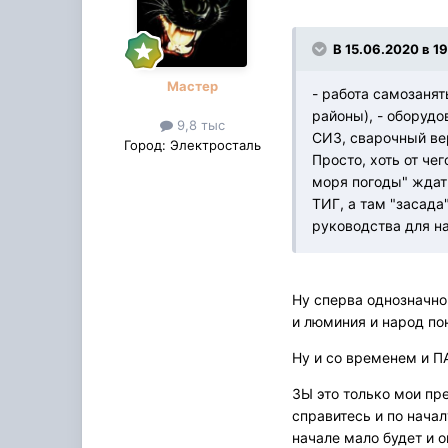
В 15.06.2020 в 1
Мастер
- работа самозаня
районы), - оборудо
9,8 тыс
СИЗ, сварочный вер
Город:
Электросталь
Просто, хоть от че
моря погоды" ждать
ТИГ, а там "засада
руководства для н
Ну сперва однозначно
и люминия и народ по
Ну и со временем и П
ЗЫ это только мои пре
справитесь и по начал
начале мало будет и о