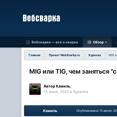
Вебсварка — все о сварке
Обзор
Главная
Проект WebSvarka.ru
Курилка
MIG и
MIG или TIG, чем заняться "с
Автор
Камиль
,
15 июня, 2020
в
Курилка
Камиль
Опубликовано
15 июня, 2