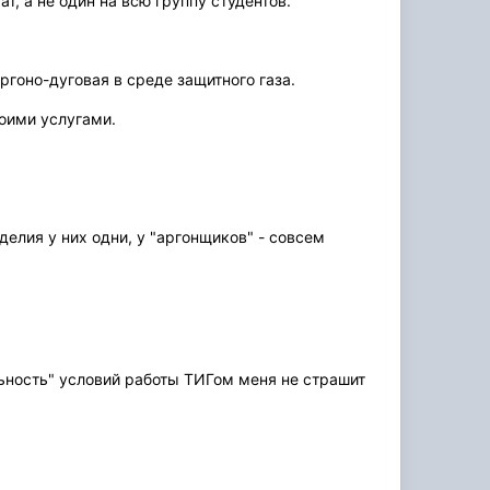
т, а не один на всю группу студентов.
 аргоно-дуговая в среде защитного газа.
воими услугами.
делия у них одни, у "аргонщиков" - совсем
ильность" условий работы ТИГом меня не страшит