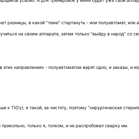
рщиков усвоил. А для тренировок у меня будет уже свой аппара
, нет разницы, в какой "теме" стартануть - или полуавтомат, или
 учиться на своем аппарате, затем только "выйду в народ" со с
в этих направлениях - полуавтоматом варят одно, и заказы, и из
ше к TIG'у), я такой, за чистоту, поэтому "хирургическая стер
прикольно, только я, толком, и не распробовал сварку им.