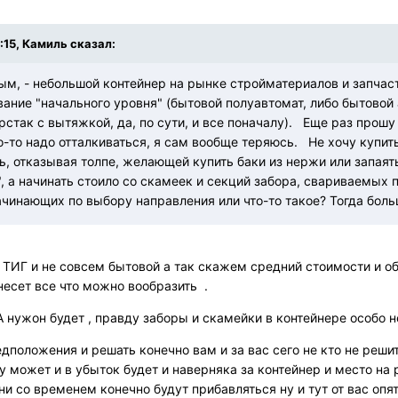
9:15, Камиль сказал:
тым, - небольшой контейнер на рынке стройматериалов и запча
вание "начального уровня" (бытовой полуавтомат, либо бытовой 
стак с вытяжкой, да, по сути, и все поначалу). Еще раз прош
го-то надо отталкиваться, я сам вообще теряюсь. Не хочу купить
, отказывая толпе, желающей купить баки из нержи или запаять
", а начинать стоило со скамеек и секций забора, свариваемы
ачинающих по выбору направления или что-то такое? Тогда боль
 ТИГ и не совсем бытовой а так скажем средний стоимости и об
несет все что можно вообразить .
А нужон будет , правду заборы и скамейки в контейнере особо 
дположения и решать конечно вам и за вас сего не кто не решит ,
у может и в убыток будет и наверняка за контейнер и место на 
ни со временем конечно будут прибавляться ну и тут от вас опят