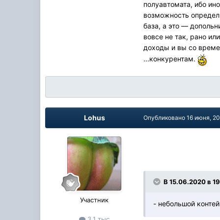
полуавтомата, ибо ино
возможность определи
база, а это — допольн
вовсе не так, рано ил
доходы и вы со време
...конкурентам.
Lohus
Опубликовано
16 июня, 2
В 15.06.2020 в 1
Участник
- небольшой конте
3,1 тыс