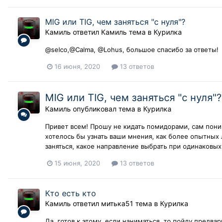
MIG или TIG, чем заняться "с нуля"?
Камиль
ответил
Камиль
тема в
Курилка
@selco,@Calma, @Lohus, большое спасибо за ответы!
16 июня, 2020
13 ответов
MIG или TIG, чем заняться "с нуля"?
Камиль
опубликовал тема в
Курилка
Привет всем! Прошу не кидать помидорами, сам пони
хотелось бы узнать ваши мнения, как более опытных
заняться, какое направление выбрать при одинаковых
15 июня, 2020
13 ответов
Кто есть кто
Камиль
ответил
митька51
тема в
Курилка
Да, готов к этому, если наниматься, то пойду предва