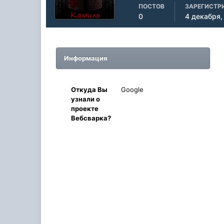
ПОСТОВ
ЗАРЕГИСТР
0
4 декабря,
Информация
Oткyдa Вы
Google
узнaли o
проекте
Вебсварка?