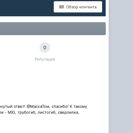
Обзор контента
0
Репутация
рнутый ответ! @МассаТом, спасибо! К такому
и - MIG, трубогиб, листогиб, сверлилка,