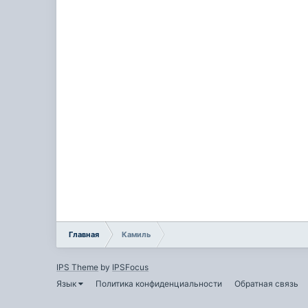
Главная
Камиль
IPS Theme
by
IPSFocus
Язык
Политика конфиденциальности
Обратная связь