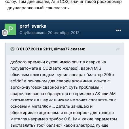
колбу. Там две шкалы, Ar и СО2, значит такой расходомер
- двунаправленный, так сказать.
prof_svarka
Опубликовано
20 октября, 2012
В 01.07.2011 в 21:11, dimas77 сказал:
доброго времени суток! имею опыт в сварке на
полуавтомате в CO2(авто железо), варил MIG
обычным электродом. купил аппарат "мастер 205р
ас\dc" в основном для сварки алюминия. опыта с
аргоно-дуговой сваркой нет. суть проблемы=
сварочная ванна образуется но присадка АК или АМ
скатывается в шарик и никак не хочет сплавляться с
основным металлом... деталь зачищаю и
обезжириваю ацетоном. и еще вопрос- для тонкого
металла например трубок 0.8-1мм какие параметры
выставлять? ток? баланс? какой электрод лучше