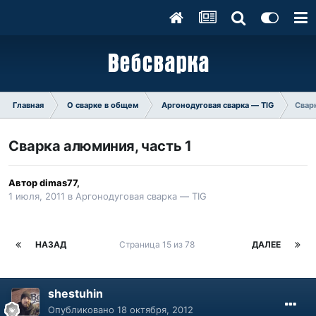
Главная
О сварке в общем
Аргонодуговая сварка — TIG
Сварк
Сварка алюминия, часть 1
Автор
dimas77
,
1 июля, 2011
в
Аргонодуговая сварка — TIG
НАЗАД
Страница 15 из 78
ДАЛЕЕ
shestuhin
Опубликовано
18 октября, 2012