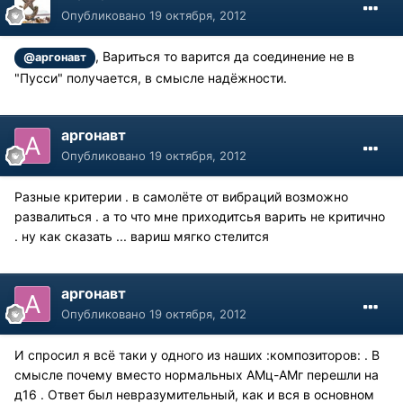
Опубликовано
19 октября, 2012
, Вариться то варится да соединение не в
@аргонавт
"Пусси" получается, в смысле надёжности.
аргонавт
Опубликовано
19 октября, 2012
Разные критерии . в самолёте от вибраций возможно
развалиться . а то что мне приходитсья варить не критично
. ну как сказать ... вариш мягко стелится
аргонавт
Опубликовано
19 октября, 2012
И спросил я всё таки у одного из наших :композиторов: . В
смысле почему вместо нормальных АМц-АМг перешли на
д16 . Ответ был невразумительный, как и вся в основном