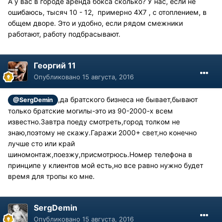
А у вас в городе аренда бокса сколько? У нас, если не
ошибаюсь, тысяч 10 - 12, примерно 4Х7 , с отоплением, в
общем дворе. Это и удобно, если рядом смежники
работают, работу подбрасывают.
Георгий 11
Опубликовано
15 августа, 2016
,да братского бизнеса не бывает,бывают
@SergDemin
только братские могилы-это из 90-2000-х всем
известно.Завтра поеду смотреть,город толком не
знаю,поэтому не скажу.Гаражи 2000+ свет,но конечно
лучше сто или край
шиномонтаж,поезжу,присмотрюсь.Номер телефона в
принципе у клиентов мой есть,но все равно нужно будет
время для тропы ко мне.
SergDemin
Опубликовано
15 августа, 2016