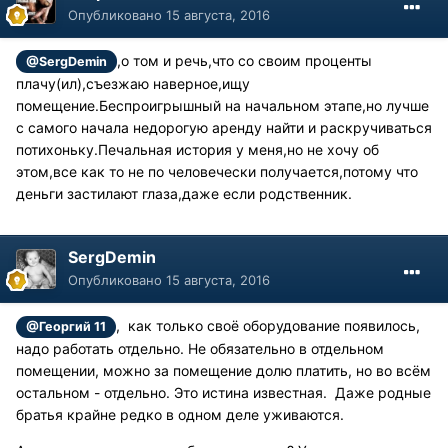
Опубликовано
15 августа, 2016
,о том и речь,что со своим проценты
@SergDemin
плачу(ил),съезжаю наверное,ищу
помещение.Беспроигрышный на начальном этапе,но лучше
с самого начала недорогую аренду найти и раскручиваться
потихоньку.Печальная история у меня,но не хочу об
этом,все как то не по человечески получается,потому что
деньги застилают глаза,даже если родственник.
SergDemin
Опубликовано
15 августа, 2016
, как только своё оборудование появилось,
@Георгий 11
надо работать отдельно. Не обязательно в отдельном
помещении, можно за помещение долю платить, но во всём
остальном - отдельно. Это истина известная. Даже родные
братья крайне редко в одном деле уживаются.