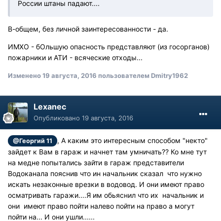
России штаны падают....
В-общем, без личной заинтересованности - да.
ИМХО - бОльшую опасность представляют (из госорганов)
пожарники и АТИ - всяческие отходы...
Изменено
19 августа, 2016
пользователем Dmitry1962
Lexanec
Опубликовано
19 августа, 2016
, А каким это интересным способом "некто"
@Георгий 11
зайдет к Вам в гараж и начнет там умничать?? Ко мне тут
на медне попытались зайти в гараж представители
Водоканала пояснив что ин начальник сказал что нужно
искать незаконные врезки в водовод. И они имеют право
осматривать гаражи....Я им обьяснил что их начальник и
они имеют право пойти налево пойти на право а могут
пойти на... И они ушли......