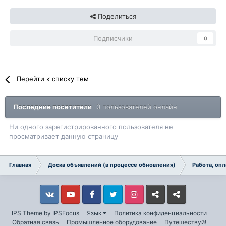
Поделиться
Подписчики
0
Перейти к списку тем
Последние посетители
0 пользователей онлайн
Ни одного зарегистрированного пользователя не
просматривает данную страницу
Главная
Доска объявлений (в процессе обновления)
Работа, оп
Vkontakte
YouTube
Facebook
Twitter
Instagram
Livejournal
Odnoklassniki
IPS Theme
by
IPSFocus
Язык
Политика конфиденциальности
Обратная связь
Промышленное оборудование
Путешествуй!