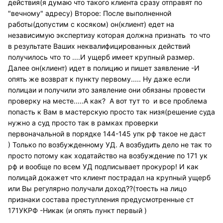
действия(я думаю что такого клиента сразу отправят по
"вечному" адресу) Второе: После выполненной
работы(допустим с косяком) он(клиент) едет на
независимую экспертизу которая должна признать то что
в результате Ваших неквалифицированных действий
получилось что то ....И ущерб имеет крупный размер.
Далее он(клиент) идет в полицию и пишет заявление -И
опять же возврат к пункту первому..... Ну даже если
полицаи и получили это заявление они обязаны провести
проверку на месте.....А как? А вот тут то и все проблема
попасть к Вам в мастерскую просто так низя(решение суда
нужно а суд просто так в рамках проверки
первоначальной в порядке 144-145 упк рф такое не даст
) Только по возбужденному УД. А возбудить дело не так то
просто потому как ходатайство на возбуждение по 171 ук
рф и вообще по всем УД подписывает прокурор! И как
полицай докажет что клиент пострадал на крупный ущерб
или Вы регулярно получали доход??(тоесть на лицо
признаки состава преступления предусмотренные ст
171УКРФ -Никак (и опять пункт первый )