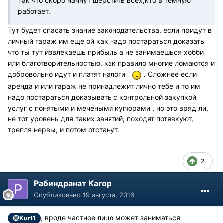
Так что скоро начнут шерстить всех,кто в темную
работает.
Тут будет спасать знание законодательства, если придут в
личный гараж им еще ой как надо постараться доказать
что ты тут извлекаешь прибыль а не занимаешься хобби
или благотворительностью, как правило многие ломаются и
добровольно идут и платят налоги
. Сложнее если
аренда и или гараж не принадлежит лично тебе и то им
надо постараться доказывать с контрольной закупкой
услуг с понятыми и мечеными купюрами , но это вряд ли,
не тот уровень для таких занятий, походят потявкуют,
трепля нервы, и потом отстанут.
2
Рабиндранат Кагор
Опубликовано
19 августа, 2016
, вроде частное лицо может заниматься
@Kurt1