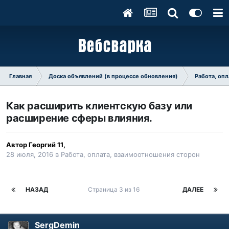
Главная
Доска объявлений (в процессе обновления)
Работа, оп
Как расширить клиентскую базу или
расширение сферы влияния.
Автор
Георгий 11
,
28 июля, 2016
в
Работа, оплата, взаимоотношения сторон
НАЗАД
Страница 3 из 16
ДАЛЕЕ
SergDemin