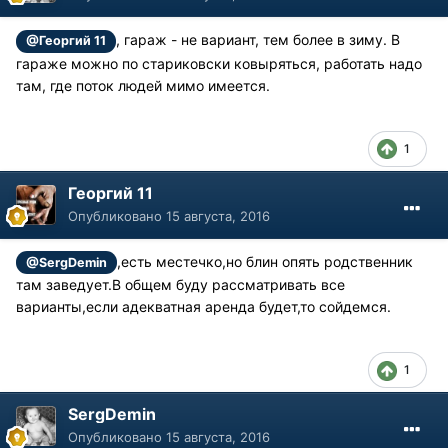
, гараж - не вариант, тем более в зиму. В
@Георгий 11
гараже можно по стариковски ковыряться, работать надо
там, где поток людей мимо имеется.
1
Георгий 11
Опубликовано
15 августа, 2016
,есть местечко,но блин опять родственник
@SergDemin
там заведует.В общем буду рассматривать все
варианты,если адекватная аренда будет,то сойдемся.
1
SergDemin
Опубликовано
15 августа, 2016