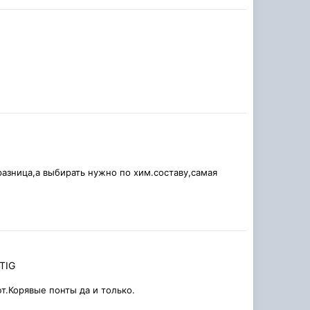
азница,а выбирать нужно по хим.составу,самая
TIG
ют.Корявые понты да и только.