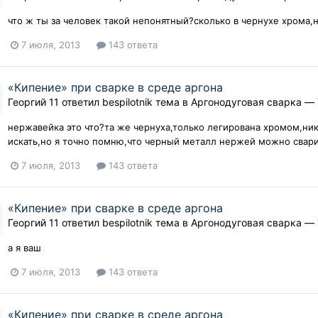
что ж ты за человек такой непонятный?сколько в чернухе хрома,н
7 июля, 2013
143 ответа
«Кипение» при сварке в среде аргона
Георгий 11
ответил
bespilotnik
тема в
Аргонодуговая сварка — 
нержавейка это что?та же чернуха,только легирована хромом,ни
искать,но я точно помню,что черный металл нержей можно свар
7 июля, 2013
143 ответа
«Кипение» при сварке в среде аргона
Георгий 11
ответил
bespilotnik
тема в
Аргонодуговая сварка — 
а я ваш
7 июля, 2013
143 ответа
«Кипение» при сварке в среде аргона