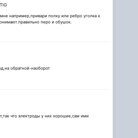
TIG
 мне например,привари полку или ребро уголка к
понимают.правильно перо и обушок.
од,на обратной-наоборот
т,так что электроды у них хорошие,сам ими