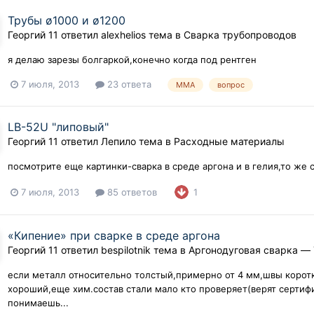
Трубы ø1000 и ø1200
Георгий 11
ответил
alexhelios
тема в
Сварка трубопроводов
я делаю зарезы болгаркой,конечно когда под рентген
7 июля, 2013
23 ответа
MMA
вопрос
LB-52U "липовый"
Георгий 11
ответил
Лепило
тема в
Расходные материалы
посмотрите еще картинки-сварка в среде аргона и в гелия,то же 
7 июля, 2013
85 ответов
1
«Кипение» при сварке в среде аргона
Георгий 11
ответил
bespilotnik
тема в
Аргонодуговая сварка — 
если металл относительно толстый,примерно от 4 мм,швы коротк
хороший,еще хим.состав стали мало кто проверяет(верят сертифи
понимаешь...