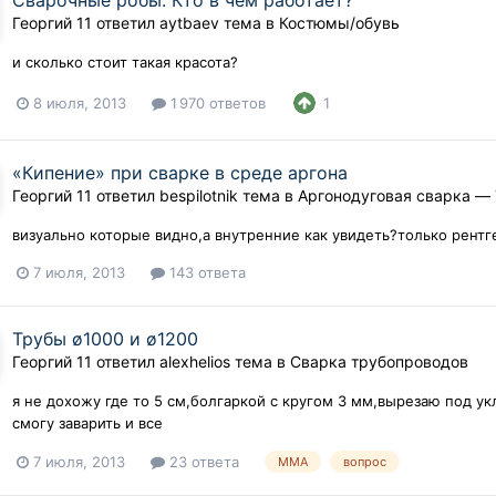
Сварочные робы. Кто в чём работает?
Георгий 11
ответил
aytbaev
тема в
Костюмы/обувь
и сколько стоит такая красота?
8 июля, 2013
1 970 ответов
1
«Кипение» при сварке в среде аргона
Георгий 11
ответил
bespilotnik
тема в
Аргонодуговая сварка — 
визуально которые видно,а внутренние как увидеть?только рентг
7 июля, 2013
143 ответа
Трубы ø1000 и ø1200
Георгий 11
ответил
alexhelios
тема в
Сварка трубопроводов
я не дохожу где то 5 см,болгаркой с кругом 3 мм,вырезаю под ук
смогу заварить и все
7 июля, 2013
23 ответа
MMA
вопрос