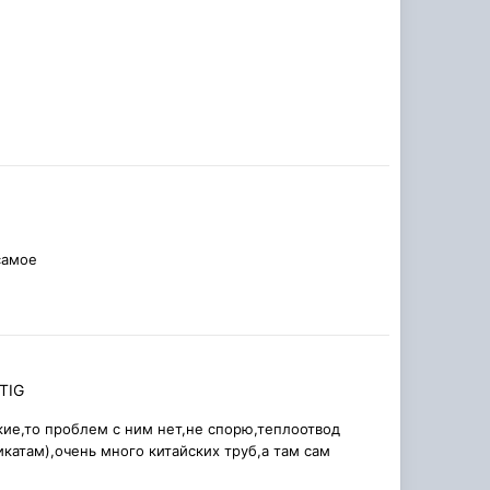
самое
TIG
ие,то проблем с ним нет,не спорю,теплоотвод
катам),очень много китайских труб,а там сам