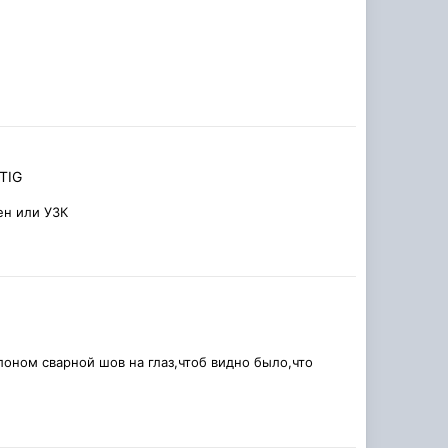
TIG
ен или УЗК
лоном сварной шов на глаз,чтоб видно было,что