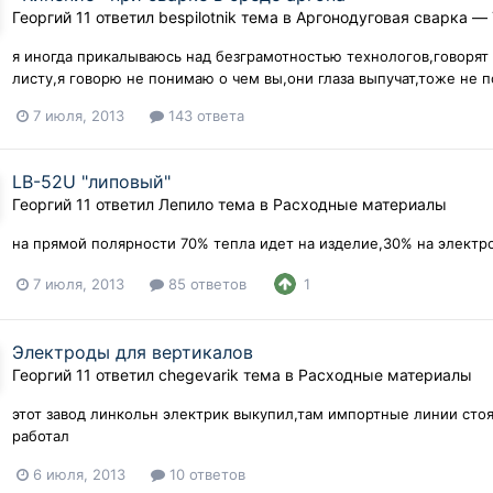
Георгий 11
ответил
bespilotnik
тема в
Аргонодуговая сварка — 
я иногда прикалываюсь над безграмотностью технологов,говорят
листу,я говорю не понимаю о чем вы,они глаза выпучат,тоже не 
7 июля, 2013
143 ответа
LB-52U "липовый"
Георгий 11
ответил
Лепило
тема в
Расходные материалы
на прямой полярности 70% тепла идет на изделие,30% на электр
7 июля, 2013
85 ответов
1
Электроды для вертикалов
Георгий 11
ответил
chegevarik
тема в
Расходные материалы
этот завод линкольн электрик выкупил,там импортные линии стоя
работал
6 июля, 2013
10 ответов