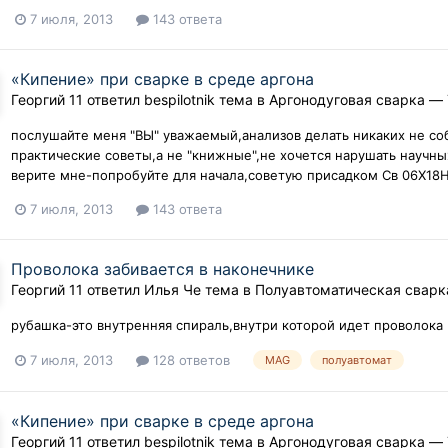
7 июля, 2013
143 ответа
«Кипение» при сварке в среде аргона
Георгий 11
ответил
bespilotnik
тема в
Аргонодуговая сварка — 
послушайте меня "ВЫ" уважаемый,анализов делать никаких не соб
практические советы,а не "книжные",не хочется нарушать научны
верите мне-попробуйте для начала,советую присадком Св 06Х18
7 июля, 2013
143 ответа
Проволока забивается в наконечнике
Георгий 11
ответил
Илья Че
тема в
Полуавтоматическая свар
рубашка-это внутренняя спираль,внутри которой идет проволока
7 июля, 2013
128 ответов
MAG
полуавтомат
«Кипение» при сварке в среде аргона
Георгий 11
ответил
bespilotnik
тема в
Аргонодуговая сварка — 