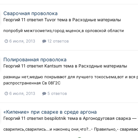
Сварочная проволока
Георгий 11
ответил
Tuvor
тема в
Расходные материалы
попробуй межгосметиз,город мценск,в орловской области
6 июля, 2013
12 ответов
Полированная проволока
Георгий 11
ответил
Kantsum
тема в
Расходные материалы
разницы нет,медью покрывают для лучшего токосъема,вот и вся р
распространенная Св 08Г2С
6 июля, 2013
5 ответов
«Кипение» при сварке в среде аргона
Георгий 11
ответил
bespilotnik
тема в
Аргонодуговая сварка — 
сварились,сварились...и наконец они,что?..- Правильно,- сварива