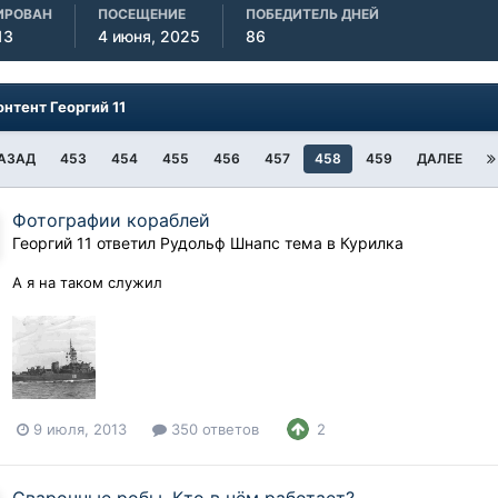
ИРОВАН
ПОСЕЩЕНИЕ
ПОБЕДИТЕЛЬ ДНЕЙ
13
4 июня, 2025
86
онтент Георгий 11
АЗАД
453
454
455
456
457
458
459
ДАЛЕЕ
Фотографии кораблей
Георгий 11
ответил
Рудольф Шнапс
тема в
Курилка
А я на таком служил
9 июля, 2013
350 ответов
2