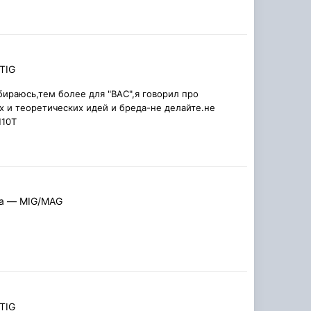
TIG
ираюсь,тем более для "ВАС",я говорил про
х и теоретических идей и бреда-не делайте.не
Н10Т
ка — MIG/MAG
TIG