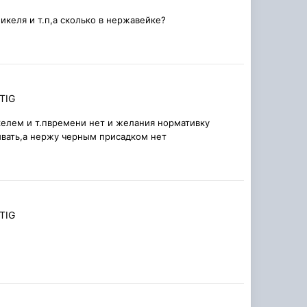
икеля и т.п,а сколько в нержавейке?
TIG
келем и т.пвремени нет и желания нормативку
ивать,а нержу черным присадком нет
TIG