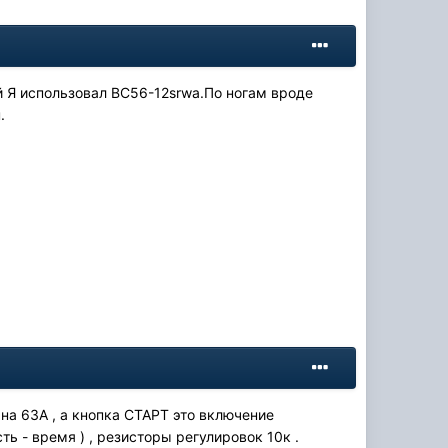
й Я использовал BC56-12srwa.По ногам вроде
.
 63А , а кнопка СТАРТ это включение
 - время ) , резисторы регулировок 10к .