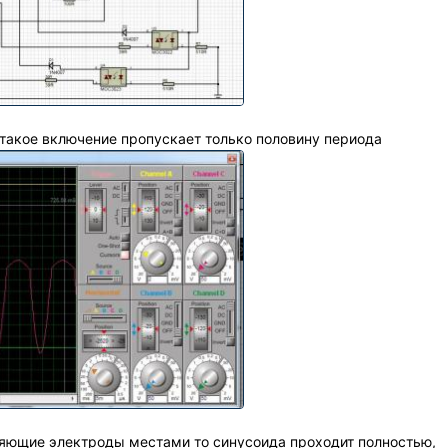
 такое включение пропускает только половину периода
яющие электроды местами то синусоида проходит полностью,