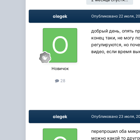
olegek
Опубликовано
22 июля, 2
добрый день, опять п
конец таки, не могу 
регулируются, но поче
видео, если время вы
Новичок
28
olegek
Опубликовано
23 июля, 2
перепрошил оба микро
можно какой то другой