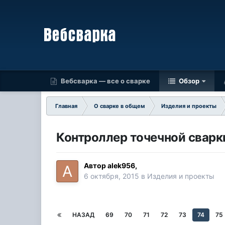
Вебсварка — все о сварке
Обзор
Главная
О сварке в общем
Изделия и проекты
Контроллер точечной сварки
Автор
alek956
,
6 октября, 2015
в
Изделия и проекты
НАЗАД
69
70
71
72
73
74
75