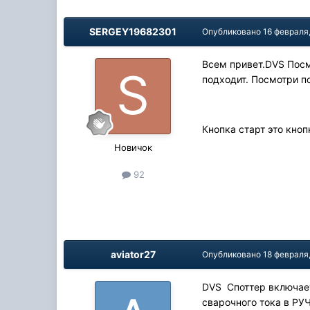
SERGEY19682301
Опубликовано
16 февраля
Всем привет.DVS Посм
подходит. Посмотри по
Кнопка старт это кноп
Новичок
92
aviator27
Опубликовано
18 февраля
DVS Споттер включае
сварочного тока в РУ