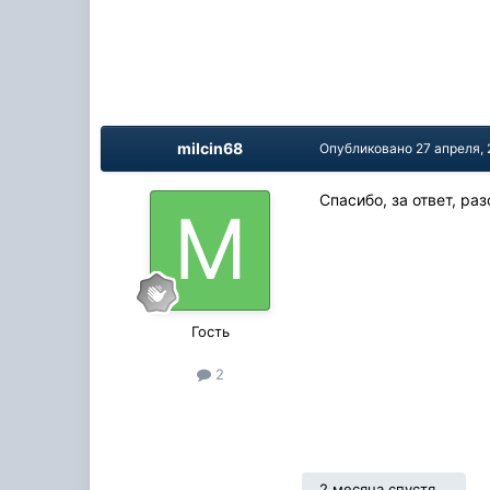
milcin68
Опубликовано
27 апреля,
Спасибо, за ответ, р
Гость
2
2 месяца спустя...