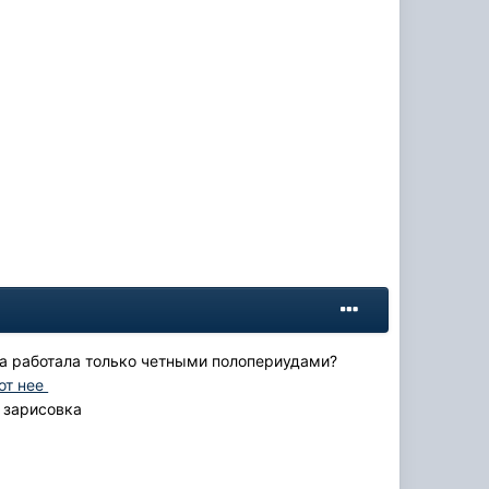
на работала только четными полопериудами?
от нее
т зарисовка