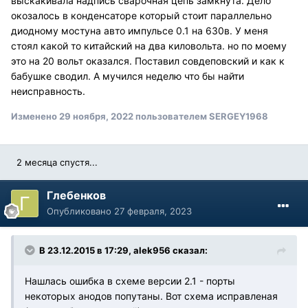
выскакивала надпись сварочная цепь замкнута. Дело
окозалось в конденсаторе который стоит параллельно
диодному мостуна авто импульсе 0.1 на 630в. У меня
стоял какой то китайский на два киловольта. но по моему
это на 20 вольт оказался. Поставил совдеповский и как к
бабушке сводил. А мучился неделю что бы найти
неисправность.
Изменено
29 ноября, 2022
пользователем SERGEY1968
2 месяца спустя...
Глебенков
Опубликовано
27 февраля, 2023
В 23.12.2015 в 17:29,
alek956
сказал:
Нашлась ошибка в схеме версии 2.1 - порты
некоторых анодов попутаны. Вот схема исправленая