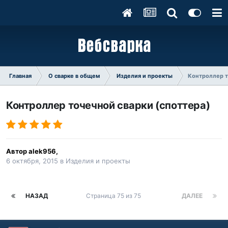
Главная
О сварке в общем
Изделия и проекты
Контроллер т
Контроллер точечной сварки (споттера)
Автор
alek956
,
6 октября, 2015
в
Изделия и проекты
НАЗАД
Страница 75 из 75
ДАЛЕЕ