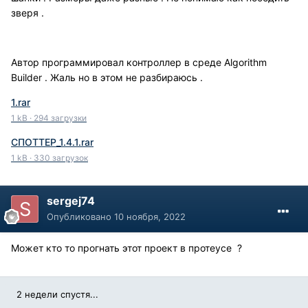
зверя .
Автор программировал контроллер в среде Algorithm
Builder . Жаль но в этом не разбираюсь .
1.rar
1 kB
·
294 загрузки
СПОТТЕР_1.4.1.rar
1 kB
·
330 загрузок
sergej74
Опубликовано
10 ноября, 2022
Может кто то прогнать этот проект в протеусе ?
2 недели спустя...