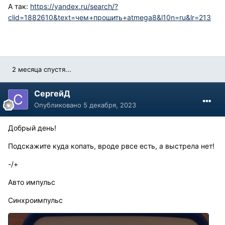
А так:
https://yandex.ru/search/?
clid=1882610&text=чем+прошить+atmega8&l10n=ru&lr=213
2 месяца спустя...
СергейД
Опубликовано
5 декабря, 2023
Добрый день!
Подскажите куда копать, вроде рвсе есть, а выстрела нет!
-/+
Авто импульс
Синхроимпульс