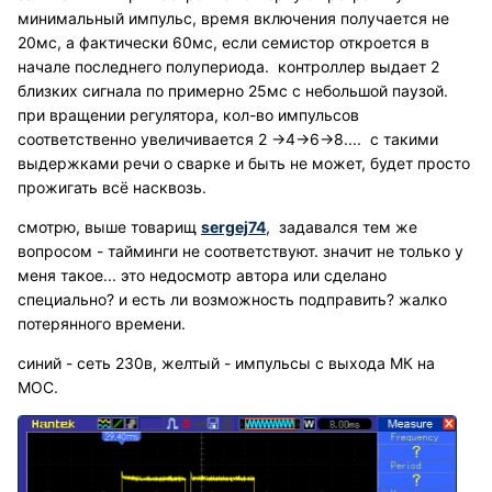
минимальный импульс, время включения получается не
20мс, а фактически 60мс, если семистор откроется в
начале последнего полупериода. контроллер выдает 2
близких сигнала по примерно 25мс с небольшой паузой.
при вращении регулятора, кол-во импульсов
соответственно увеличивается 2 ->4->6->8.... с такими
выдержками речи о сварке и быть не может, будет просто
прожигать всё насквозь.
смотрю, выше товарищ
sergej74
, задавался тем же
вопросом - тайминги не соответствуют. значит не только у
меня такое... это недосмотр автора или сделано
специально? и есть ли возможность подправить? жалко
потерянного времени.
синий - сеть 230в, желтый - импульсы с выхода МК на
MOC.