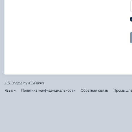
IPS Theme
by
IPSFocus
Язык
Политика конфиденциальности
Обратная связь
Промышле