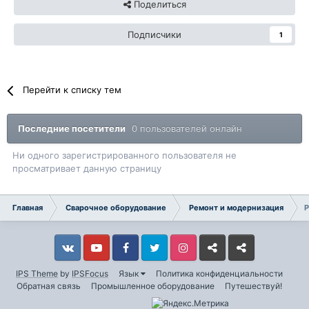
Поделиться
Подписчики
1
Перейти к списку тем
Последние посетители
0 пользователей онлайн
Ни одного зарегистрированного пользователя не
просматривает данную страницу
Главная
Сварочное оборудование
Ремонт и модернизация
Р
Vkontakte
YouTube
Facebook
Twitter
Instagram
Livejournal
Odnoklassniki
IPS Theme
by
IPSFocus
Язык
Политика конфиденциальности
Обратная связь
Промышленное оборудование
Путешествуй!