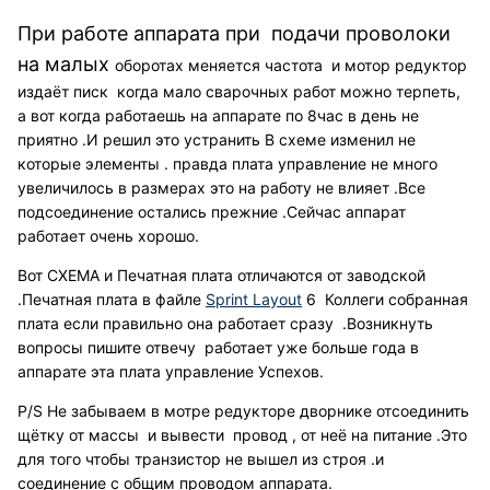
При работе аппарата при подачи проволоки
на малых
оборотах меняется частота и мотор редуктор
издаёт писк когда мало сварочных работ можно терпеть,
а вот когда работаешь на аппарате по 8час в день не
приятно .И решил это устранить В схеме изменил не
которые элементы . правда плата управление не много
увеличилось в размерах это на работу не влияет .Все
подсоединение остались прежние .Сейчас аппарат
работает очень хорошо.
Вот СХЕМА и Печатная плата отличаются от заводской
.Печатная плата в файле
Sprint Layout
6 Коллеги собранная
плата если правильно она работает сразу .Возникнуть
вопросы пишите отвечу работает уже больше года в
аппарате эта плата управление Успехов.
Р/S Не забываем в мотре редукторе дворнике отсоединить
щётку от массы и вывести провод , от неё на питание .Это
для того чтобы транзистор не вышел из строя .и
соединение с общим проводом аппарата.