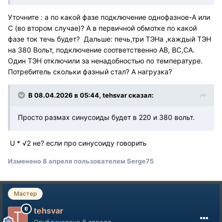
Уточните : а по какой фазе подключение однофазное-А или
С (во втором случае)? А в первичной обмотке по какой
фазе ток течь будет? Дальше: печь,три ТЭНа ,каждый ТЭН
на 380 Вольт, подключение соответственно АВ, ВС,СА.
Один ТЭН отключили за ненадобностью по температуре.
Потребитель скольки фазный стал? А нагрузка?
В 08.04.2026 в 05:44,
tehsvar
сказал:
Просто размах синусоиды будет в 220 и 380 вольт.
U * √2 не? если про синусоиду говорить
Изменено
8 апреля
пользователем Serge75
Мастер
tehsvar
Опубликовано
8 апреля