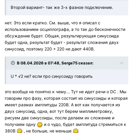
Второй вариант- так же 3-х фазное подключение.
нет. Это если кратко. См. выше, что я описал с
использованием осциллографа, а то так до бесконечности
обсуждение будет. Общая, результирующая синусоида
будет одна, результат будет - результат сложения двух
синусоид, поэтому 220 + 220 не дают 440В.
В 08.04.2026 в 07:48,
Serge75
сказал:
U * √2 не? если про синусоиду говорить
это вообще не понятно к чему... Тут не идет речи о DC . Мы
говорим про фазу, которая состоит из синусоиды и которая
имеет размах амплитуды 220В. А вот как получается из
двух синусоид, одна, вот тут берем миллиметровку,
рисуем две синусоиды, после делаем их сложение и
получаем одну
и о чудо, будет амплитуда стремиться к
380В
, не больше, не меньше