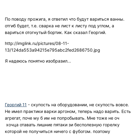
По поводу прожига, я ответил что будут вариться ванны.
отгиб будет, т.е. сварка не лист к листу под углом, а
вариться отогнутый бортик. Как сказал Георгий.
http://imglink.ru/pictures/08-11-
13/124da553a94215e795abc2fed2686750.jpg
Я надеюсь понятно изобразил...
Георгий 11
- скупость на оборудовании, не скупость вовсе.
Не имел практики варки аргоном, теперь надо варить. Есть
агрегат, поче му б им не попробывать. Мне тоже не оч
хочца отавать лишние пятаки зи бесполезную горелку
которой не получиться ничего с фубогом. поэтому