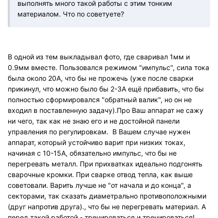
выполнять много такой работы с этим тонким
материалом. Что по советуете?
В одной из тем выкладывал фото, где сваривал 1мм и
0.9мм вместе. Пользовался режимом "импульс", сила тока
была около 20А, что бы не прожечь (уже после сварки
прикинул, что можно было бы 2-3А ещё прибавить, что бы
полностью сформировался "обратный валик", но он не
входил в поставленную задачу).Про Ваш аппарат не сажу
ни чего, так как не знаю его и не достойной панели
управления по регулировкам. В Вашем случае нужен
аппарат, который устойчиво варит при низких токах,
начиная с 10-15А, обязательно импульс, что бы не
перегревать металл. При прихватках идеально подгонять
сварочные кромки. При сварке отвод тепла, как выше
советовали. Варить лучше не "от начала и до конца", а
секторами, так сказать диаметрально противоположными
(друг напротив друга)., что бы не перегревать материал. А
перед такой работой - тренироваться и тренироваться!