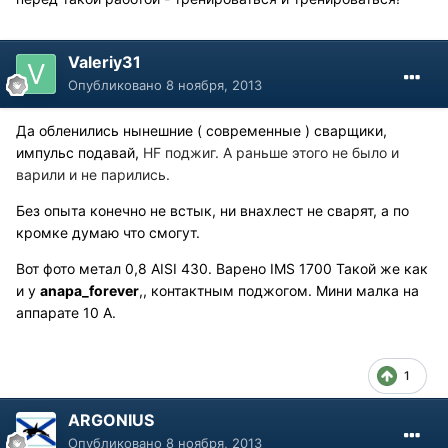
Valeriy31
Опубликовано
8 ноября, 2013
Да обленились нынешние ( современные ) сварщики,
импульс подавай,
HF поджиг. А раньше этого не было и
варили и не парились.
Без опыта конечно не встык, ни внахлест не сварят, а по
кромке думаю что смогут.
Вот фото метал 0,8 AISI 430. Варено IMS 1700 Такой же как
и у
anapa_forever
,, контактным поджогом. Мини малка на
аппарате 10 А.
1
ARGONIUS
Опубликовано
8 ноября, 2013