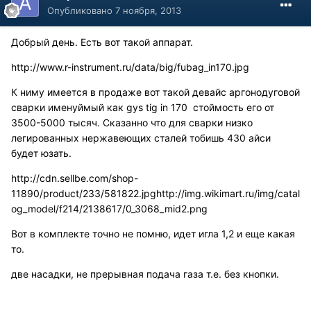
Опубликовано
7 ноября, 2013
Добрый день. Есть вот такой аппарат.
http://www.r-instrument.ru/data/big/fubag_in170.jpg
К ниму имеется в продаже вот такой девайс аргонодуговой
сварки именуймый как gys tig in 170 стоймость его от
3500-5000 тысяч. Сказанно что для сварки низко
легированных нержавеющих сталей тобишь 430 айси
будет юзать.
http://cdn.sellbe.com/shop-
11890/product/233/581822.jpg
http://img.wikimart.ru/img/catal
og_model/f214/2138617/0_3068_mid2.png
Вот в комплекте точно не помню, идет игла 1,2 и еще какая
то.
две насадки, не прерывная подача газа т.е. без кнопки.