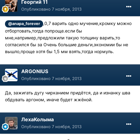
Георгий 11
Опубликовано
7 ноября, 2013
,0,7 варить одно мучение,кромку можно
@anapa_forever
отбортовать,тогда попроще.если бы
мне,например,предложили такую толщину варить,то
согласился бы за Очень большие деньги,экономии бы не
вышло,проще хотя бы 1,5 мм взять,тогда нормуль.
ARGONIUS
Опубликовано
7 ноября, 2013
Да, зажигать дугу чирканием придётся, да и изнанку шва
обдувать аргоном, иначе будет жжёной.
ЛехаКолыма
Опубликовано
7 ноября, 2013