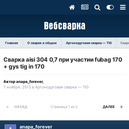
Главная
О сварке в общем
Аргонодуговая сварка — TIG
Сварк
Сварка aisi 304 0,7 при участии fubag 170
+ gys tig in 170
Автор
anapa_forever
,
7 ноября, 2013
в
Аргонодуговая сварка — TIG
НАЗАД
Страница 1 из 2
ДАЛЕЕ
anapa_forever