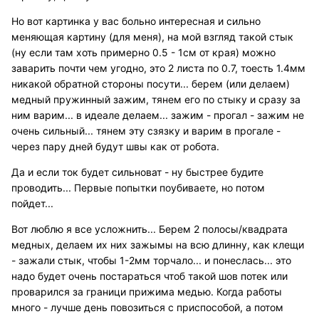
Но вот картинка у вас больно интересная и сильно
меняющая картину (для меня), на мой взгляд такой стык
(ну если там хоть примерно 0.5 - 1см от края) можно
заварить почти чем угодно, это 2 листа по 0.7, тоесть 1.4мм
никакой обратной стороны посути... берем (или делаем)
медный пружинный зажим, тянем его по стыку и сразу за
ним варим... в идеале делаем... зажим - прогал - зажим не
очень сильный... тянем эту сзязку и варим в прогале -
через пару дней будут швы как от робота.
Да и если ток будет сильноват - ну быстрее будите
проводить... Первые попытки поубиваете, но потом
пойдет...
Вот люблю я все усложнить... Берем 2 полосы/квадрата
медных, делаем их них зажымы на всю длинну, как клещи
- зажали стык, чтобы 1-2мм торчало... и понеслась... это
надо будет очень постараться чтоб такой шов потек или
проварился за граници прижима медью. Когда работы
много - лучше день повозиться с приспособой, а потом