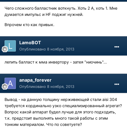
Чего сложного балластник воткнуть. Хоть 2 А, хоть 1. Мне
думается импульс и HF поджиг нужней.
Впрочем кто как привык.
LamoBOT
Опубликовано
8 ноября, 2013
лепить балласт к мма инвертору - затея "ниочинь"...
anapa_forever
Опубликовано
8 ноября, 2013
Вывод - на данную толщину нерживеющей стали aisi 304
требуется кординально узко специализированный агрегат?
Вопрос какой аппарат будел лучше для этого подходить,
т.к. предстоит выполнять много такой работы с этим
тонким материалом. Что по советуете?