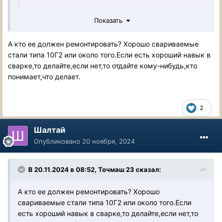
)
Показать
2 с чего начать и как сделать )
А кто ее должен ремонтировать? Хорошо свариваемые
стали типа 10Г2 или около того.Если есть хороший навык в
сварке,то делайте,если нет,то отдайте кому-нибудь,кто
понимает,что делает.
2
Шалтай
Опубликовано
20 ноября, 2024
В 20.11.2024 в 08:52,
Точмаш 23
сказал:
А кто ее должен ремонтировать? Хорошо
свариваемые стали типа 10Г2 или около того.Если
есть хороший навык в сварке,то делайте,если нет,то