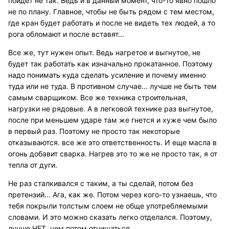
пойдет не так. Ведь и в данный момент, что-то явно пошло
не по плану. Главное, чтобы не быть рядом с тем местом,
где кран будет работать и после не видеть тех людей, а то
рога обломают и после вставят...
Все же, тут нужен опыт. Ведь нагретое и выгнутое, не
будет так работать как изначально прокатанное. Поэтому
надо понимать куда сделать усиление и почему именно
туда или не туда. В противном случае... лучше не быть тем
самым сварщиком. Все же техника строительная,
нагрузки не рядовые. А в легковой технике раз выгнутое,
после при меньшем ударе там же гнется и хуже чем было
в первый раз. Поэтому не просто так некоторые
отказываются. все же это ответственность. И еще масла в
огонь добавит сварка. Нагрев это то же не просто так, я от
тепла от дуги.
Не раз сталкивался с таким, а ты сделай, потом без
претензий... Ага, как же. Потом через кого-то узнаешь, что
тебя покрыли толстым слоем не обще употребляемыми
словами. И это можно сказать легко отделался. Поэтому,
лучше НЕТ, чем потом отчищаться.