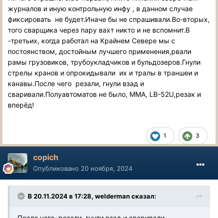
журналов и иную контрольную инфу , в данном случае
фиксировать не будет.Иначе бы не спрашивали.Во-вторых,
того сварщика через пару вахт никто и не вспомнит.В
-третьих, когда работал на Крайнем Севере мы с
постоянством, достойным лучшего применения,рвали
рамы грузовиков, трубоукладчиков и бульдозеров.Гнули
стрелы кранов и опрокидывали их и тралы в траншеи и
канавы.После чего резали, гнули взад и
сваривали.Полуавтоматов не было, ММА, LB-52U,резак и
вперёд!
1
3
copich
Опубликовано
20 ноября, 2024
В 20.11.2024 в 17:28,
welderman
сказал:
После чего резали, гнули взад и сваривали