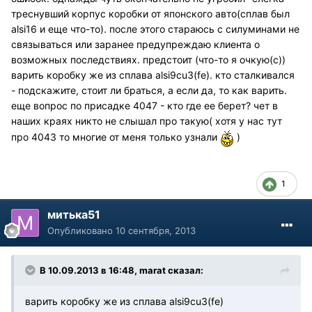
треснувший корпус коробки от японского авто(сплав был
alsi16 и еще что-то). после этого стараюсь с силуминами не
связываться или заранее предупреждаю клиента о
возможных последствиях. предстоит (что-то я очкую(с))
варить коробку же из сплава alsi9cu3(fe). кто сталкивался
- подскажите, стоит ли браться, а если да, то как варить.
еще вопрос по присадке 4047 - кто где ее берет? чет в
наших краях никто не слышал про такую( хотя у нас тут
про 4043 то многие от меня только узнали
)
1
митька51
Опубликовано
10 сентября, 2013
В 10.09.2013 в 16:48, marat сказал:
варить коробку же из сплава alsi9cu3(fe)