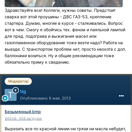
Здравствуйте все! Коллеги, нужны советы. Предстоит
сварка вот этой проушины - ДВС ГАЗ-53, крепление
стартера. Думаю, многие в курсе - сталкивались. Вопрос
вот в чем. Смогу я обойтись тех. феном и паяльной лампой
для пред. подогрева и выжигания масел или
газопламенное оборудование тоже везти надо? Работа на
выезде. С транспортом проблем нет, просто неохота с доп.
баллонами возиться. Ну и общие рекомендации тоже
обязательно приму к сведению.
Модератор
tig
Опубликовано
6 мая, 2013
Безымянный.bmp
949 kB
·
648 загрузок
Вырезать все по красной линии-ни грязи ни масла небудет,