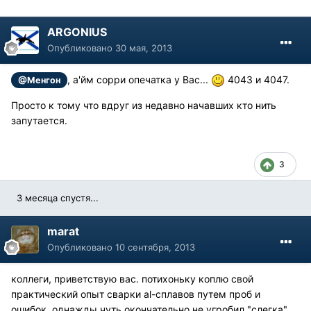
ARGONIUS
Опубликовано
30 мая, 2013
, а'йм сорри опечатка у Вас...
4043 и 4047.
@Менгон
Просто к тому что вдруг из недавно начавших кто нить
запутается.
3
3 месяца спустя...
marat
Опубликовано
10 сентября, 2013
коллеги, приветствую вас. потихоньку коплю свой
практический опыт сварки al-сплавов путем проб и
ошибок. однажды чуть окончательно не угробил "слегка"