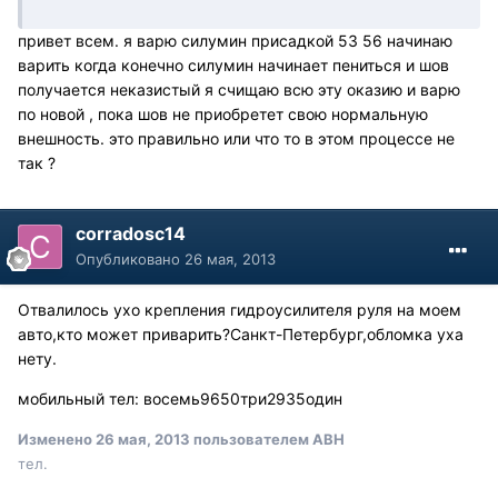
привет всем. я варю силумин присадкой 53 56 начинаю
варить когда конечно силумин начинает пениться и шов
получается неказистый я счищаю всю эту оказию и варю
по новой , пока шов не приобретет свою нормальную
внешность. это правильно или что то в этом процессе не
так ?
corradosc14
Опубликовано
26 мая, 2013
Отвалилось ухо крепления гидроусилителя руля на моем
авто,кто может приварить?Санкт-Петербург,обломка уха
нету.
мобильный тел: восемь9650три2935один
Изменено
26 мая, 2013
пользователем АВН
тел.