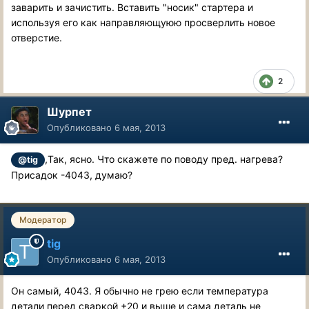
заварить и зачистить. Вставить "носик" стартера и
используя его как направляющуюю просверлить новое
отверстие.
2
Шурпет
Опубликовано
6 мая, 2013
,Так, ясно. Что скажете по поводу пред. нагрева?
@tig
Присадок -4043, думаю?
Модератор
tig
Опубликовано
6 мая, 2013
Он самый, 4043. Я обычно не грею если температура
детали перед сваркой +20 и выше и сама деталь не