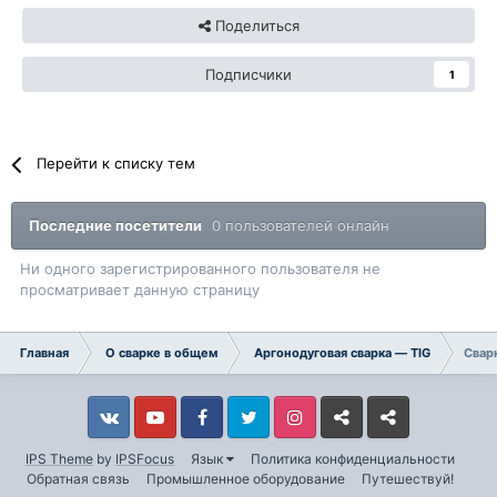
Поделиться
Подписчики
1
Перейти к списку тем
Последние посетители
0 пользователей онлайн
Ни одного зарегистрированного пользователя не
просматривает данную страницу
Главная
О сварке в общем
Аргонодуговая сварка — TIG
Свар
Vkontakte
YouTube
Facebook
Twitter
Instagram
Livejournal
Odnoklassniki
IPS Theme
by
IPSFocus
Язык
Политика конфиденциальности
Обратная связь
Промышленное оборудование
Путешествуй!