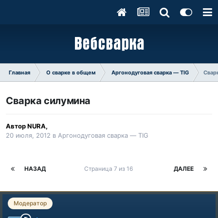
Главная
О сварке в общем
Аргонодуговая сварка — TIG
Свар
Сварка силумина
Автор
NURA
,
20 июля, 2012
в
Аргонодуговая сварка — TIG
НАЗАД
Страница 7 из 16
ДАЛЕЕ
Модератор