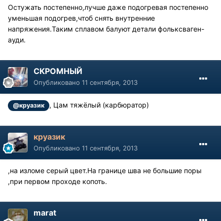
Остужать постепенно,лучше даже подогревая постепенно
уменьшая подогрев,чтоб снять внутренние
напряжения.Таким сплавом балуют детали фольксваген-
ауди.
СКРОМНЫЙ
Опубликовано
11 сентября, 2013
, Цам тяжёлый (карбюратор)
@круазик
круазик
Опубликовано
11 сентября, 2013
,на изломе серый цвет.На границе шва не большие поры
,при первом проходе копоть.
marat