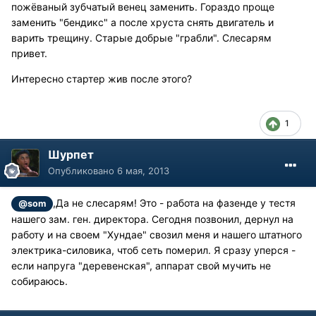
пожёваный зубчатый венец заменить. Гораздо проще
заменить "бендикс" а после хруста снять двигатель и
варить трещину. Старые добрые "грабли". Слесарям
привет.
Интересно стартер жив после этого?
1
Шурпет
Опубликовано
6 мая, 2013
,Да не слесарям! Это - работа на фазенде у тестя
@som
нашего зам. ген. директора. Сегодня позвонил, дернул на
работу и на своем "Хундае" свозил меня и нашего штатного
электрика-силовика, чтоб сеть померил. Я сразу уперся -
если напруга "деревенская", аппарат свой мучить не
собираюсь.