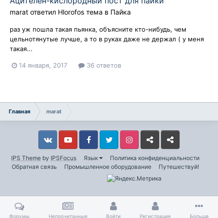
Ацителен-кислородный пост для пайки
marat
ответил
Hlorofos
тема в
Пайка
раз уж пошла такая пьянка, объясните кто-нибудь, чем
цельнотянутые лучше, а то в руках даже не держал ( у меня
такая...
14 января, 2017
36 ответов
Главная
marat
Vkontakte
YouTube
Facebook
Twitter
Instagram
Livejournal
Odnoklassniki
IPS Theme
by
IPSFocus
Язык
Политика конфиденциальности
Обратная связь
Промышленное оборудование
Путешествуй!
Форумы
Непрочитанные
Войти
Регистрация
Больше