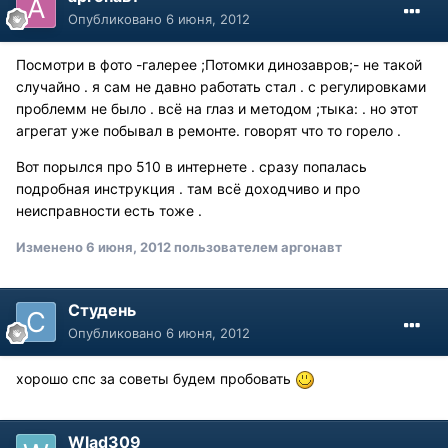
Опубликовано
6 июня, 2012
Посмотри в фото -галерее ;Потомки динозавров;- не такой
случайно . я сам не давно работать стал . с регулировками
проблемм не было . всё на глаз и методом ;тыка: . но этот
агрегат уже побывал в ремонте. говорят что то горело .
Вот порылся про 510 в интернете . сразу попалась
подробная инструкция . там всё доходчиво и про
неисправности есть тоже .
Изменено
6 июня, 2012
пользователем аргонавт
Студень
Опубликовано
6 июня, 2012
хорошо спс за советы будем пробовать
Wlad309