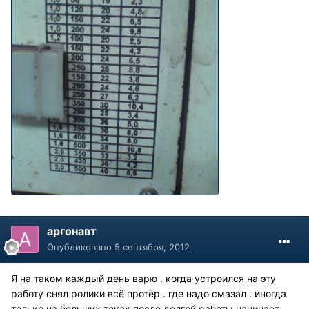
аргонавт
Опубликовано
5 сентября, 2012
Я на таком каждый день варю . когда устроился на эту
работу снял ролики всё протёр . где надо смазал . иногда
только на больших токах после долгой работы начинает