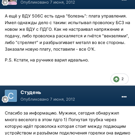
Опубликовано
7 июня, 2012
А ещё у ВДУ 506С есть одна "болезнь": плата управления.
Имел однажды дело с таким: испытывал проволоку БСЗ на
новом же ВДУ с ПДГО. Как не настраивал напряжение и
подачу, либо проволока раскаляется и гнётся "вензелями",
либо "стреляет" и разбрызгивает металл во все стороны.
Заказали новую плату, поставили - все О'К.
P.S. Kстати, на ручнике варил идеально.
2
Студень
Опубликовано
7 июня, 2012
Спасибо за информацию. Мужики, сегодня обнаружил
много веселого в этом пдго 1) Погнутая трубка через
которую идёт проволока которая стоит между подающим
устройством и разъёмом подключения горелки она видимо