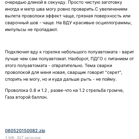
очередью длиной в секунду. Просто чистую заготовку
иногда и метр шва могу ровно проварить.С увеличением
вылета проволоки эффект чаще, грязная поверхность или
сварочный шов - чаще. На ВДУ красивые осциллограммы,
импульсы не пропадают.
Подключил вду к горелке небольшого полуавтомата - варит
лучше чем сам полуавтомат. Наоборот, ПДГО с питанием от
этого полуавтомата - отвратительно. Тема сварки
проволокой для меня новая, сварщик говорит "серет",
спорить не могу, но и куда дальше рыть - не пойму.
Проволока 0.8 и 1.2 , разве-что на 1.2 стрельба громче,
Газа второй баллон.
060520150082.zip
3 MB
·
827 загрузок