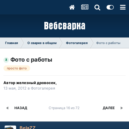
Главная
О сварке в общем
Фотогалерея
Фото с работы
Фото с работы
просто фото
Автор
железный дровосек
,
13 мая, 2012
в
Фотогалерея
НАЗАД
Страница 16 из 72
ДАЛЕЕ
BelaZZ