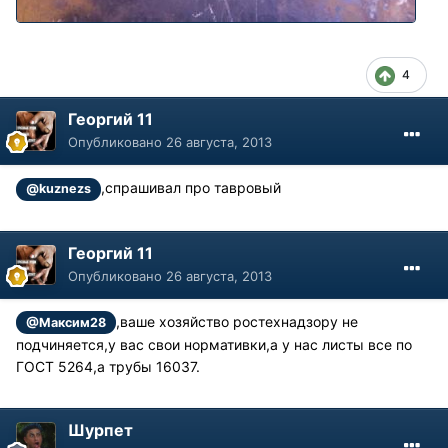
4
Георгий 11
Опубликовано
26 августа, 2013
,спрашивал про тавровый
@kuznezs
Георгий 11
Опубликовано
26 августа, 2013
,ваше хозяйство ростехнадзору не
@Максим28
подчиняется,у вас свои нормативки,а у нас листы все по
ГОСТ 5264,а трубы 16037.
Шурпет