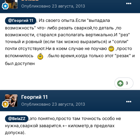
Опубликовано
23 августа, 2013
, Из своего опыта.Если "выпадала
@Георгий 11
возможность" что- либо резать сваркой,то деталь ,по
возможности, старался располагать вертикально.И "рез"
точный и ровный (если так можно выразиться) и "сопли"
почти отсутствуют.Ни в коем случае не поучаю
,просто
вспомнилось
.было время,когда только этот "резак" и
был доступен
3
Георгий 11
Опубликовано
23 августа, 2013
,это понятно,просто там точность особо не
@BelaZZ
нужна,сваркой заварится.+- километр,в пределах
допуска).