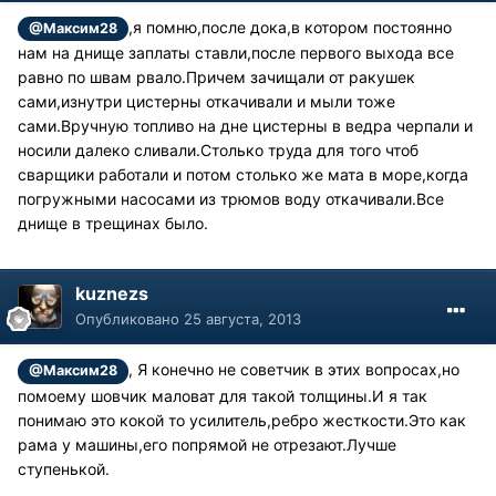
,я помню,после дока,в котором постоянно
@Максим28
нам на днище заплаты ставли,после первого выхода все
равно по швам рвало.Причем зачищали от ракушек
сами,изнутри цистерны откачивали и мыли тоже
сами.Вручную топливо на дне цистерны в ведра черпали и
носили далеко сливали.Столько труда для того чтоб
сварщики работали и потом столько же мата в море,когда
погружными насосами из трюмов воду откачивали.Все
днище в трещинах было.
kuznezs
Опубликовано
25 августа, 2013
, Я конечно не советчик в этих вопросах,но
@Максим28
помоему шовчик маловат для такой толщины.И я так
понимаю это кокой то усилитель,ребро жесткости.Это как
рама у машины,его попрямой не отрезают.Лучше
ступенькой.