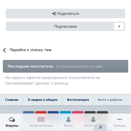
Поделиться
Подписчики
1
Перейти к списку тем
Последние посетители
0 пользователей онлайн
Ни одного зарегистрированного пользователя не
просматривает данную страницу
Главная
О сварке в общем
Фотогалерея
Фото с работы
Vkontakte
YouTube
Facebook
Twitter
Instagram
Livejournal
Odnoklassniki
Форумы
Непрочитанные
Войти
Регистрация
Больше
IPS Theme
by
IPSFocus
Язык
Политика конфиденциальности