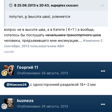
В 25.08.2013 в 20:43, supoplex сказал:
попутал,
а
(высота шва), ровняется
вопрос не в высоте шва, а в Катете ( К=? ) а вообще,
хотелось бы послушать
начальника транспортного цеха
человека, предъявившего мне инсинуации....
Изменено
2
сентября, 2013
пользователем АВН
шрифт
Георгий 11
Опубликовано
26 августа, 2013
,с односторонней разделкой 18+-2 мм
@Максим28
kuznezs
Опубликовано
26 августа, 2013