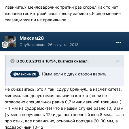
Извините.У менясварочник третий раз сгорел.Как то нет
желания геометрией швов голову забивать.Я своё мнение
сказал,может и не правильное.
Максим28
Опубликовано
26 августа, 2013
В 26.08.2013 в 18:54, kuznezs сказал:
, 18мм если с двух сторон варить.
@Максим28
Не обижайтесь, это я так, сдуру брякнул...а насчет катета,
минимально допустимая величина катета ( если не
оговорено специально) равна 0,7 минимальной толщины (
+ 1 мм на судоремонте) что в нашем случае равно 10, 8 мм
( у меня получилось 12) и да, построечный шов 8 мм..........а
про стык, все правильно, основной порядка 20-30 мм, а
подварочный 10-12