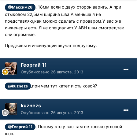
, 18мм если с двух сторон варить. А при
@Максим28
стыковом 22,5мм ширина шва.А меньше я не
представляю,как можно сделать с проваром.У вас же
инженеры есть.Я не специалист.У АВН швы смотрел,так
они огромные.
Предъявы и инсинуации звучат подругому.
Георгий 11
Опубликовано
26 августа, 2013
,при чем тут катет и стыковой?
@kuznezs
kuznezs
Опубликовано
26 августа, 2013
, Потому что у вас там не только угловой
@Георгий 11
шов.