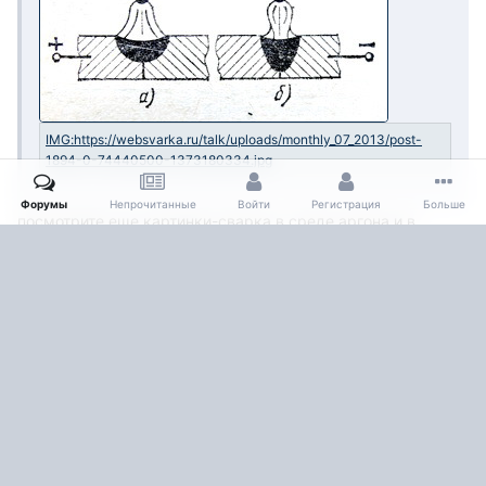
Форумы
Непрочитанные
Войти
Регистрация
Больше
посмотрите еще картинки-сварка в среде аргона и в
гелия,то же самое
1
BelaZZ
Опубликовано
7 июля, 2013
не хочу спорить, но я тонкий металл варю на прямой
полярности. на обратной прожигаю.