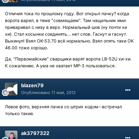
Отличия тока по прошлому году. Вот открыл пачку? когда
ворота варил, в теме "совмещаем". Там нащельник ими
приваривал с низу в верх. Нормальный шов (ну почти хи
хи). Стал косынки соединять... нет слов. Гаснут и гаснут.
Выкинул! Взял OK-53.70 всё нормально. Взял опять таки OK
46.00 тоже хорошо.
Да, "Первомайские" сварщики варят ворота LB-52U хи-хи.
К сожалению. А ума не хватает МР-3 пользоваться.
blazen79
Опубликовано
11 мая, 2012
Левое фото, верхняя пачка со штрих кодом--встречал
только такие.
ak3797322