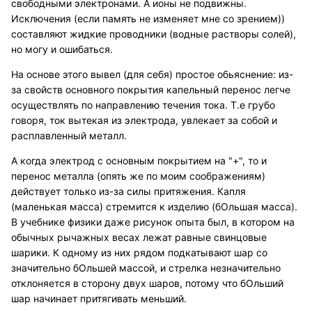
свободными электронами. А ионы не подвижны.
Исключения (если память не изменяет мне со зрением))
составляют жидкие проводники (водные растворы солей),
но могу и ошибаться.
На основе этого вывел (для себя) простое обьяснение: из-
за свойств основного покрытия капельный перенос легче
осуществлять по направлению течения тока. Т.е грубо
говоря, ток вытекая из электрода, увлекает за собой и
расплавленный металл.
А когда электрод с основным покрытием на "+", то и
перенос металла (опять же по моим соображениям)
действует только из-за силы притяжения. Капля
(маленькая масса) стремится к изделию (бОльшая масса).
В учебнике физики даже рисунок опыта был, в котором на
обычных рычажных весах лежат равные свинцовые
шарики. К одному из них рядом подкатывают шар со
значительно бОльшей массой, и стрелка незначительно
отклоняется в сторону двух шаров, потому что бОльший
шар начинает притягивать меньший.