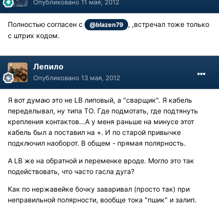
Опубликовано
11 мая, 2012
Полностью согласен с
, ,встречал тоже только
@blazen79
с штрих кодом.
Лепило
Опубликовано
13 мая, 2012
Я вот думаю это не LB липовый, а "сварщик". Я кабель
переделывал, ну типа ТО. Где подмотать, где подтянуть
крепления контактов...А у меня раньше на минусе этот
кабель был а поставил на +. И по старой привычке
подключил наоборот. В общем - прямая полярность.
А LB же на обратной и переменке вроде. Могло это так
подействовать, что часто гасла дуга?
Как по нержавейке бочку заваривал (просто так) при
неправильной полярности, вообще тока "пшик" и залип.