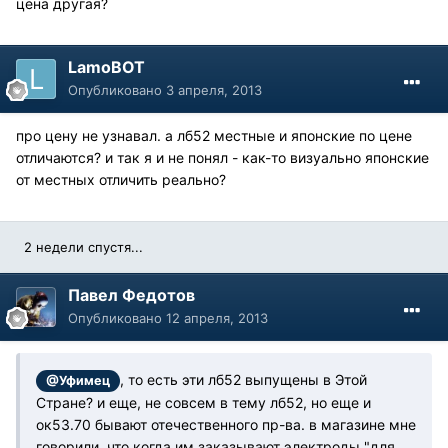
цена другая?
LamoBOT
Опубликовано
3 апреля, 2013
про цену не узнавал. а лб52 местные и японские по цене
отличаются? и так я и не понял - как-то визуально японские
от местных отличить реально?
2 недели спустя...
Павел Федотов
Опубликовано
12 апреля, 2013
, то есть эти лб52 выпущены в Этой
@Уфимец
Стране? и еще, не совсем в тему лб52, но еще и
ок53.70 бывают отечественного пр-ва. в магазине мне
говорили, что когда им заказывают электроды "для