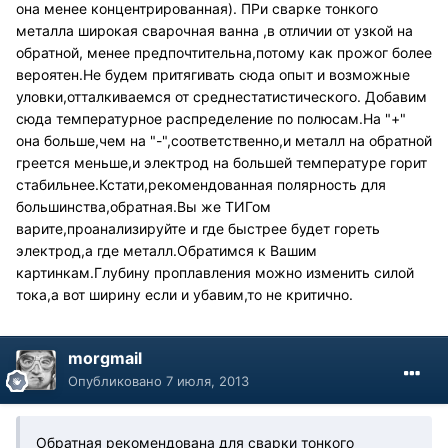
она менее концентрированная). ПРи сварке тонкого
металла широкая сварочная ванна ,в отличии от узкой на
обратной, менее предпочтительна,потому как прожог более
вероятен.Не будем притягивать сюда опыт и возможные
уловки,отталкиваемся от среднестатистического. Добавим
сюда температурное распределение по полюсам.На "+"
она больше,чем на "-",соответственно,и металл на обратной
греется меньше,и электрод на большей температуре горит
стабильнее.Кстати,рекомендованная полярность для
большинства,обратная.Вы же ТИГом
варите,проанализируйте и где быстрее будет гореть
электрод,а где металл.Обратимся к Вашим
картинкам.Глубину проплавления можно изменить силой
тока,а вот ширину если и убавим,то не критично.
morgmail
Опубликовано
7 июля, 2013
Обратная рекомендована для сварки тонкого