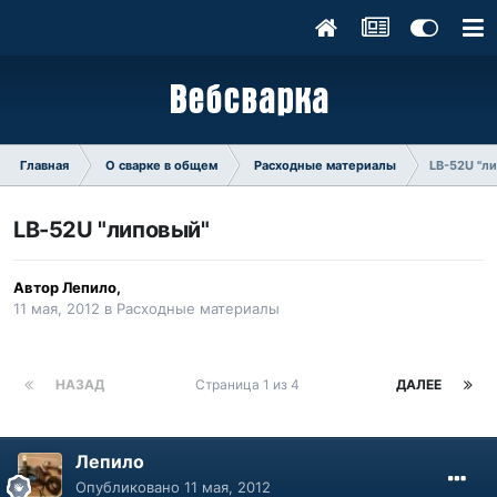
Главная
О сварке в общем
Расходные материалы
LB-52U "л
LB-52U "липовый"
Автор
Лепило
,
11 мая, 2012
в
Расходные материалы
НАЗАД
Страница 1 из 4
ДАЛЕЕ
Лепило
Опубликовано
11 мая, 2012