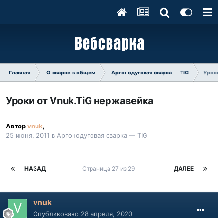
Главная
О сварке в общем
Аргонодуговая сварка — TIG
Урок
Уроки от Vnuk.TiG нержавейка
Автор
vnuk
,
25 июня, 2011
в
Аргонодуговая сварка — TIG
НАЗАД
Страница 27 из 29
ДАЛЕЕ
vnuk
Опубликовано
28 апреля, 2020