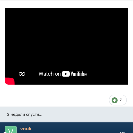
7
2 недели спустя...
vnuk