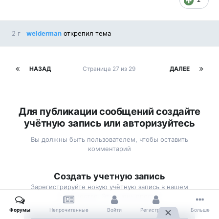
2 г
welderman
открепил тема
НАЗАД
Страница 27 из 29
ДАЛЕЕ
Для публикации сообщений создайте
учётную запись или авторизуйтесь
Вы должны быть пользователем, чтобы оставить
комментарий
Создать учетную запись
Зарегистрируйте новую учётную запись в нашем
сообществе. Это очень просто!
Форумы
Непрочитанные
Войти
Регистрация
Больше