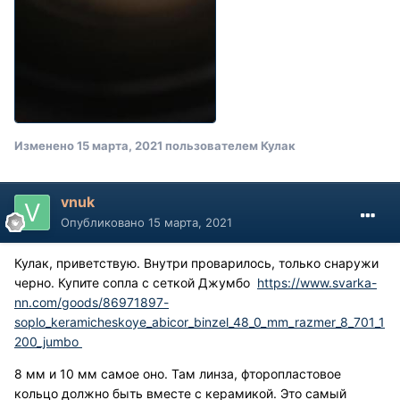
Изменено
15 марта, 2021
пользователем Кулак
vnuk
Опубликовано
15 марта, 2021
Кулак, приветствую. Внутри проварилось, только снаружи
черно. Купите сопла с сеткой Джумбо
https://www.svarka-
nn.com/goods/86971897-
soplo_keramicheskoye_abicor_binzel_48_0_mm_razmer_8_701_1
200_jumbo
8 мм и 10 мм самое оно. Там линза, фторопластовое
кольцо должно быть вместе с керамикой. Это самый