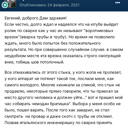
Опубликовано
24 февраля, 2021
Евгений, доброго Дам здравия!
Если честно, долго ждал и надеялся что на ютубе выйдет
ролик по сварке как у нас их называют "воротниковых
врезок"(вварка трубы в трубу). Но время не позволило
ждать, много было попыток без положительного
результата. Но при совершенно случайном случае. в самом
неудобном месте эта врезка оказалась строго смотрящей
вниз, тобишь шов потолочный.
Все отмахивались от этого стыка, у кого жопа не пролезет,
у кого аппарат не потянет такой ток, послали меня, как
самого молодого. Многие хихикали за спиной, что стык не
продавлю, некоторые прямо говорили, что ты приехал за
место другого человека и должен уйти..." вот и пришел мой
час собирать чемодан братишка". Выбора у меня особо не
было, пошел варить. После того как заварил, не стал
смотреть на провар и даже скотч с трубы не отклеил.
Позвав итальянского инженеришку по сварке принять