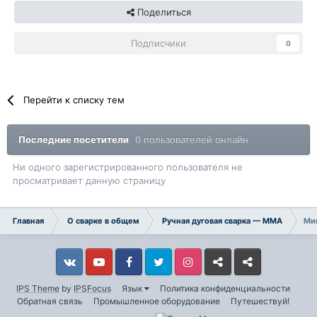
Поделиться
Подписчики
0
Перейти к списку тем
Последние посетители
0 пользователей онлайн
Ни одного зарегистрированного пользователя не
просматривает данную страницу
Главная
О сварке в общем
Ручная дуговая сварка — ММA
Мин
Vkontakte
YouTube
Facebook
Twitter
Instagram
Livejournal
Odnoklassniki
IPS Theme
by
IPSFocus
Язык
Политика конфиденциальности
Обратная связь
Промышленное оборудование
Путешествуй!