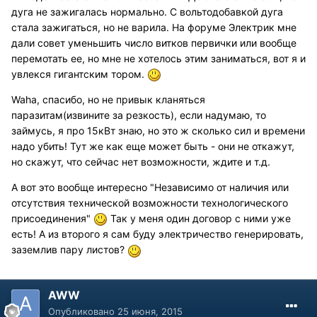
дуга не зажигалась нормально. С вольтодобавкой дуга
стала зажигаться, но не варила. На форуме Электрик мне
дали совет уменьшить число витков первички или вообще
перемотать ее, но мне не хотелось этим заниматься, вот я и
увлекся гигантским тором.
Waha, спасибо, но не привык кланяться
паразитам(извините за резкость), если надумаю, то
займусь, я про 15кВт знаю, но это ж сколько сил и времени
надо убить! Тут же как еще может быть - они не откажут,
но скажут, что сейчас нет возможности, ждите и т.д.
А вот это вообще интересно "Независимо от наличия или
отсутствия технической возможности технологического
присоединения"
Так у меня один договор с ними уже
есть! А из второго я сам буду электричество генерировать,
заземлив пару листов?
AWW
Опубликовано
25 июня, 2015