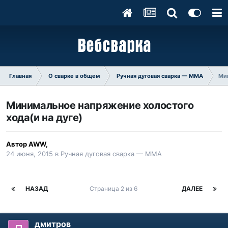
Главная
О сварке в общем
Ручная дуговая сварка — ММA
Мин
Минимальное напряжение холостого
хода(и на дуге)
Автор
AWW
,
24 июня, 2015
в
Ручная дуговая сварка — ММA
НАЗАД
Страница 2 из 6
ДАЛЕЕ
дмитров