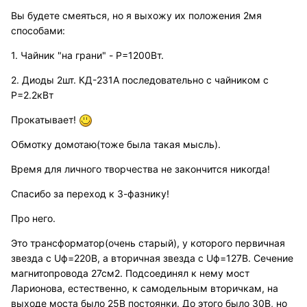
Вы будете смеяться, но я выхожу их положения 2мя
способами:
1. Чайник "на грани" - P=1200Вт.
2. Диоды 2шт. КД-231А последовательно с чайником c
P=2.2кВт
Прокатывает!
Обмотку домотаю(тоже была такая мысль).
Время для личного творчества не закончится никогда!
Спасибо за переход к 3-фазнику!
Про него.
Это трансформатор(очень старый), у которого первичная
звезда с Uф=220В, а вторичная звезда с Uф=127В. Сечение
магнитопровода 27см2. Подсоединял к нему мост
Ларионова, естественно, к самодельным вторичкам, на
выходе моста было 25В постоянки. До этого было 30В, но