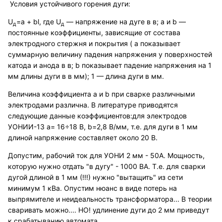
Условия устойчивого горения дуги:
U
=a + bl, где U
— напряжение на дуге в в; а и b —
д
д
постоянные коэффициенты, зависящие от состава
электродного стержня и покрытия ( а показывает
суммарную величину падения напряжения у поверхностей
катода и анода в в; b показывает падение напряжения на 1
мм длины дуги в в мм); 1 — длина дуги в мм.
Величина коэффициента а и b при сварке различными
электродами различна. В литературе приводятся
следующие данные коэффициентов:для электродов
УОНИИ-13 а= 16÷18 В, b=2,8 В/мм, т.е. для дуги в 1 мм
длиной напряжение составляет около 20 В.
Допустим, рабочий ток для УОНИ 2 мм - 50А. Мощность,
которую нужно отдать "в дугу" - 1000 ВА. Т.е. для сварки
дугой длиной в 1 мм (!!!) нужно "вытащить" из сети
минимум 1 кВа. Опустим нюанс в виде потерь на
выпрямителе и неидеальность трансформатора... В теории
сваривать можно.... НО! удлинение дуги до 2 мм приведут
к срабатыванию автомата...