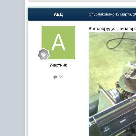
АВД
Опубликовано
12 марта, 2
Вот соорудил, типа вр
Участник
69