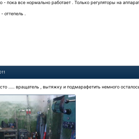
 - пока все нормально работает . Только регуляторы на аппарат
- оттепель .
011
то ..... вращатель , вытяжку и подмарафетить немного осталос