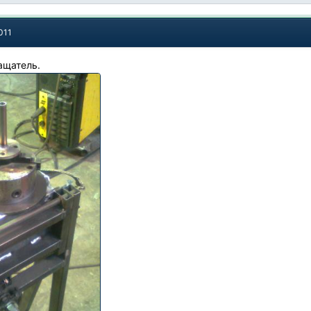
011
ащатель.