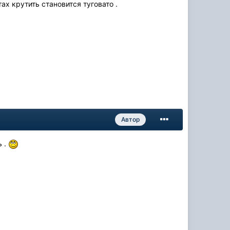
ах крутить становится туговато .
Автор
ь .