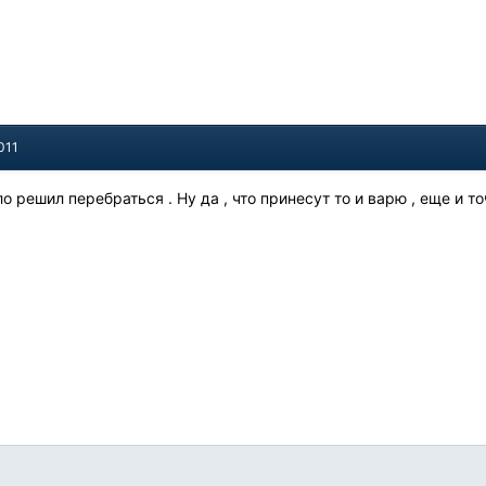
011
ло решил перебраться . Ну да , что принесут то и варю , еще и т