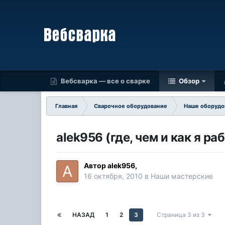
Вебсварка — все о сварке
Обзор
Главная
Сварочное оборудование
Наше оборудо
alek956 (где, чем и как я ра
Автор
alek956
,
16 октября, 2010
в
Наши мастерские
НАЗАД
1
2
3
Страница 3 из 3