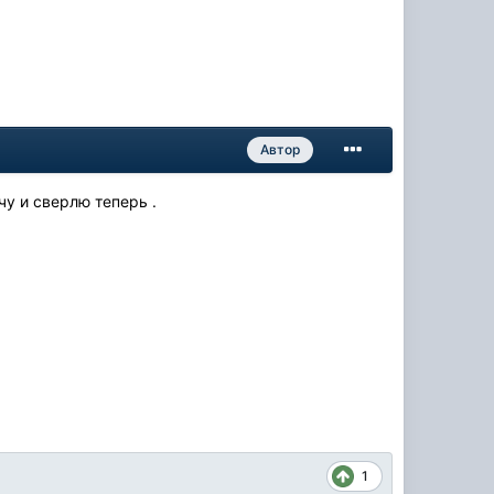
Автор
очу и сверлю теперь .
1