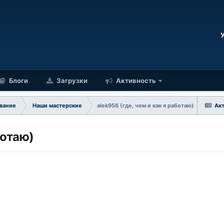
Блоги
Загрузки
Активность
вание
Наши мастерские
alek956 (где, чем и как я работаю)
Ак
ботаю)