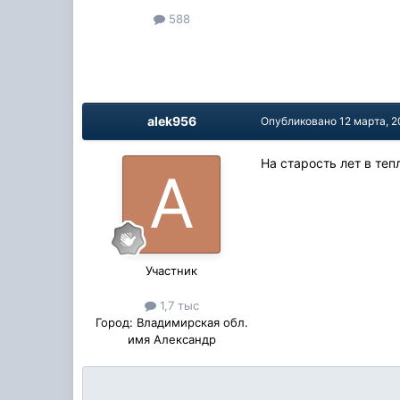
588
alek956
Опубликовано
12 марта, 2
На старость лет в теп
Участник
1,7 тыс
Город:
Владимирская обл.
имя Александр