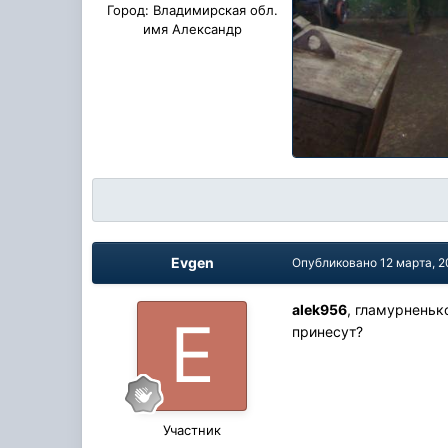
Город:
Владимирская обл.
имя Александр
Evgen
Опубликовано
12 марта, 2
alek956
, гламурнень
принесут?
Участник