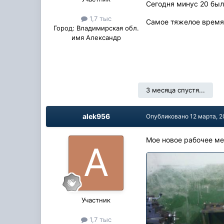
Сегодня минус 20 было
1,7 тыс
Самое тяжелое время 
Город:
Владимирская обл.
имя Александр
3 месяца спустя...
alek956
Опубликовано
12 марта, 2
Мое новое рабочее мес
Участник
1,7 тыс