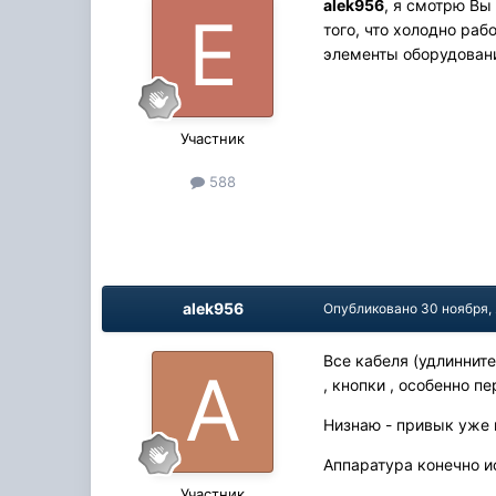
alek956
, я смотрю Вы
того, что холодно раб
элементы оборудован
Участник
588
alek956
Опубликовано
30 ноября,
Все кабеля (удлинните
, кнопки , особенно 
Низнаю - привык уже к
Аппаратура конечно 
Участник