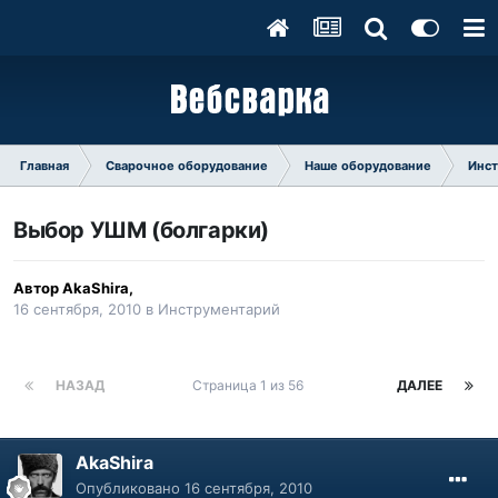
Главная
Сварочное оборудование
Наше оборудование
Инс
Выбор УШМ (болгарки)
Автор
AkaShira
,
16 сентября, 2010
в
Инструментарий
НАЗАД
Страница 1 из 56
ДАЛЕЕ
AkaShira
Опубликовано
16 сентября, 2010