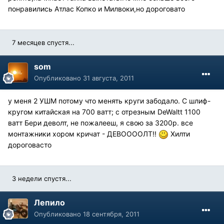
понравились Атлас Копко и Милвоки,но дороговато
7 месяцев спустя...
som
Опубликовано
31 августа, 2011
у меня 2 УШМ потому что менять круги забодало. С шлиф-
кругом китайская на 700 ватт; с отрезным DeWaltt 1100
ватт Бери деволт, не пожалееш, я свою за 3200р. все
монтажники хором кричат - ДЕВООООЛТ!!
Хилти
дороговасто
3 недели спустя...
Лепило
Опубликовано
18 сентября, 2011