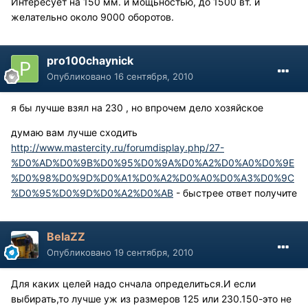
Интересует на 150 мм. и мощьностью, до 1500 вт. и
желательно около 9000 оборотов.
pro100chaynick
Опубликовано
16 сентября, 2010
я бы лучше взял на 230 , но впрочем дело хозяйское
думаю вам лучше сходить
http://www.mastercity.ru/forumdisplay.php/27-
%D0%AD%D0%9B%D0%95%D0%9A%D0%A2%D0%A0%D0%9E
%D0%98%D0%9D%D0%A1%D0%A2%D0%A0%D0%A3%D0%9C
%D0%95%D0%9D%D0%A2%D0%AB
- быстрее ответ получите
BelaZZ
Опубликовано
19 сентября, 2010
Для каких целей надо снчала определиться.И если
выбирать,то лучше уж из размеров 125 или 230.150-это не