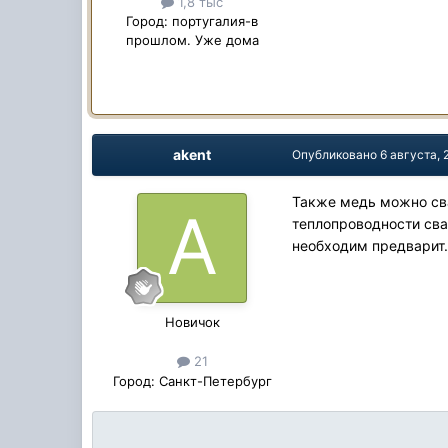
1,8 тыс
Город:
португалия-в
прошлом. Уже дома
akent
Опубликовано
6 августа, 
Также медь можно сва
теплопроводности сва
необходим предварит.
Новичок
21
Город:
Санкт-Петербург