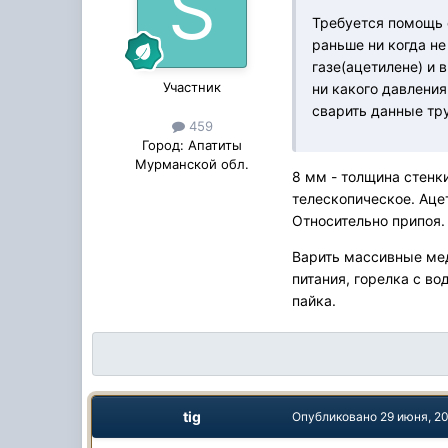
Требуется помощь 
раньше ни когда не
газе(ацетилене) и в
Участник
ни какого давления
сварить данные тр
459
Город:
Апатиты
Мурманской обл.
8 мм - толщина стенк
телескопическое. Аце
Относительно припоя.
Варить массивные мед
питания, горелка с во
пайка.
tig
Опубликовано
29 июня, 2