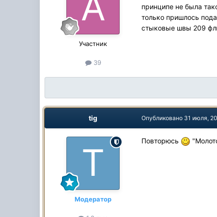
принципе не была так
только пришлось пода
стыковые швы 209 фл
Участник
39
tig
Опубликовано
31 июля, 2
Повторюсь
"Молото
Модератор