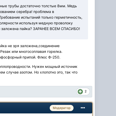
дные трубы достаточно толстые 8мм. Медь
ьзованием серебра! проблема в
я. Требование испытаний только герметичность,
 полярности используя медную проволоку
гии заложена пайка? ЗАРАНЕЕ ВСЕМ СПАСИБО!
айка не зря заложена,соединение
 Резак или многосоплавая горелка.
нофосфорный припой. Флюс Ф-250.
теплопроводности. Нужен мощный источник
м случае азотом. Но хлопотно это, так что
2
Модератор