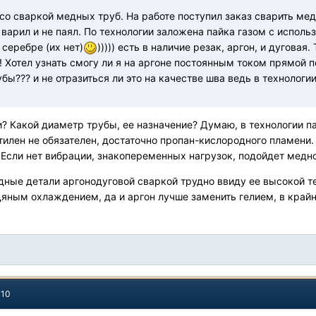
со сваркой медных труб. На работе поступил заказ сварить ме
 варил и не паял. По технологии заложена пайка газом с испол
 серебре (их нет)
))))) есть в наличие резак, аргон, и дугова
! Хотел узнать смогу ли я на аргоне постоянным током прямой
убы??? и не отразиться ли это на качестве шва ведь в техноло
и? Какой диаметр трубы, ее назначение? Думаю, в технологии п
тилен не обязателен, достаточно пропан-кислородного пламени.
 Если нет вибрации, знакопеременных нагрузок, подойдет мед
ные детали аргонодуговой сваркой трудно ввиду ее высокой 
дяным охлаждением, да и аргон лучше заменить гелием, в крайне
010