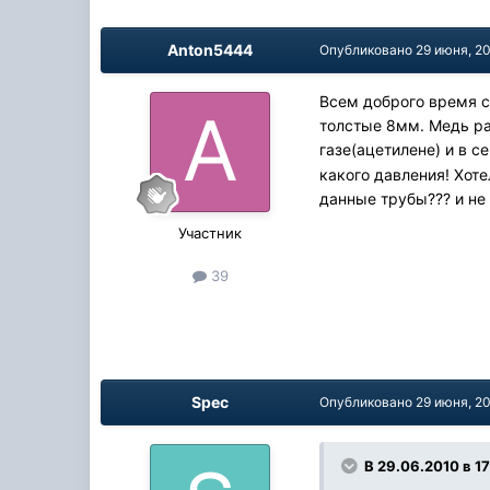
Anton5444
Опубликовано
29 июня, 2
Всем доброго время с
толстые 8мм. Медь ра
газе(ацетилене) и в се
какого давления! Хот
данные трубы??? и не
Участник
39
Spec
Опубликовано
29 июня, 2
В 29.06.2010 в 1