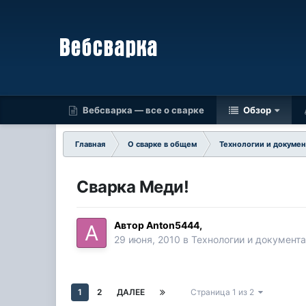
Вебсварка — все о сварке
Обзор
Главная
О сварке в общем
Технологии и докуме
Сварка Меди!
Автор
Anton5444
,
29 июня, 2010
в
Технологии и документ
1
2
ДАЛЕЕ
Страница 1 из 2