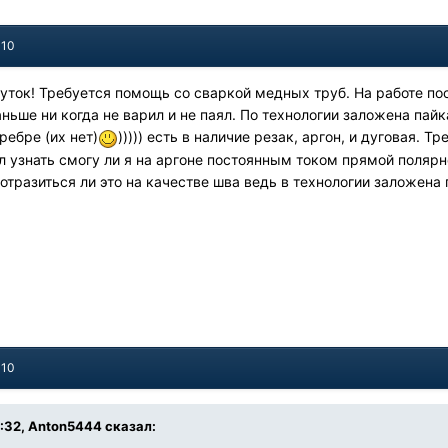
010
уток! Требуется помощь со сваркой медных труб. На работе по
ньше ни когда не варил и не паял. По технологии заложена пай
ребре (их нет)
))))) есть в наличие резак, аргон, и дуговая. 
ел узнать смогу ли я на аргоне постоянным током прямой поляр
 отразиться ли это на качестве шва ведь в технологии заложе
010
7:32, Anton5444 сказал: