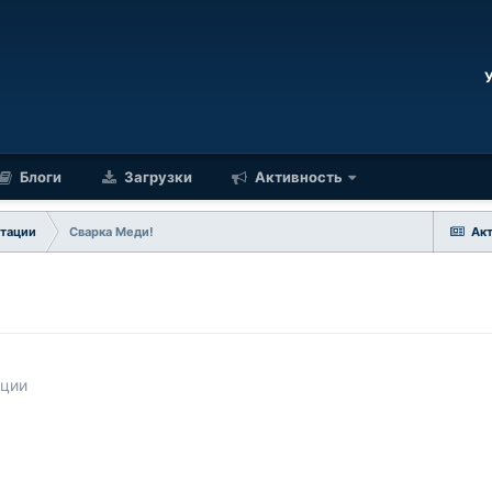
Блоги
Загрузки
Активность
нтации
Сварка Меди!
Ак
ации