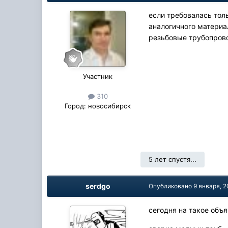
если требовалась тол
аналогичного материа
резьбовые трубопров
Участник
310
Город:
новосибирск
5 лет спустя...
serdgo
Опубликовано
9 января, 2
сегодня на такое объ