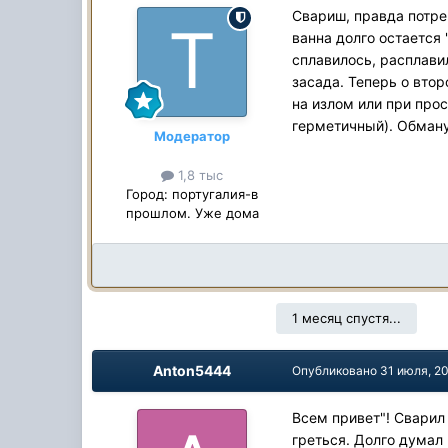
Свариш, правда потре
ванна долго остается
сплавилось, расплавил
засада. Теперь о вто
на излом или при про
герметичный). Обману
Модератор
1,8 тыс
Город:
португалия-в
прошлом. Уже дома
1 месяц спустя...
Anton5444
Опубликовано
31 июля, 2
Всем привет"! Сварил
греться. Долго думал 