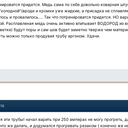
нироватся придется. Медь сама по себе довольно коварная шту
 "холодной"(вроде и кромки уже жидкие, а присадка не сплавля
ось и провалилось.... Так что потренироватся придется. НО вар
рой. Расплавленая медь очень активно впитывает ВОДОРОД из во
светке) будут поры и сам шов будет заметно тверже чем матери
ть можно только продувая трубу аргоном. Удачи.
010
 я эти трубы! начал варить при 250 амперах не могу прогреть, 
что же делать, и додумался прогревать резаком ( конечно же не