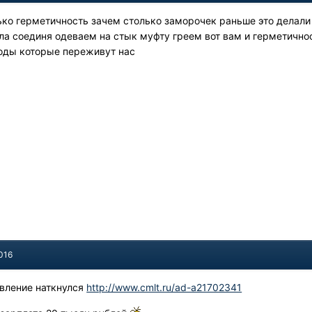
ько герметичность зачем столько заморочек раньше это делали 
ла соединя одеваем на стык муфту греем вот вам и герметично
оды которые переживут нас
016
явление наткнулся
http://www.cmlt.ru/ad-a21702341