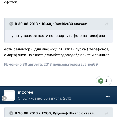
оффтоп.
В 30.08.2013 в 16:40, 19welder83 сказал:
ну нету возможности перевернуть фото на телефоне
есть редакторы для
любых
(c 2003г.выпуска ) телефонов/
смартфонов-на *яве* ,*симбе*,*дроиде*,*маке* и *винде*.
Изменено
30 августа, 2013
пользователем svarnoi69
2
mccree
Опубликовано
30 августа, 2013
В 30.08.2013 в 17:06, Рудольф Шнапс сказал: