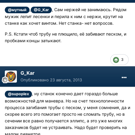
,
, Сам нержей не занимаюсь. Рядом
@мутный
@G_Kar
мужик лепит лесенки и перила к ним с нержи, крутит на
станке как хочет винтом. Нет станка- нет вопросов.
P.S. Кстати чтоб трубу не плющило, её забивают песком, и
пробками концы затыкают.
3
G_Kar
Опубликовано
23 августа, 2013
, ну станок конечно дает гораздо больше
@supoplex
возможностей для маневра. Но на счет технологичности
процесса загибания трубы с песком, у меня сомнения, да и
скорее всего это помогает просто не сломать трубу, но в
сечении все равно получается эллипс, а это уже многих
заказчиков будет не устраивать. Надо будет проверить на
малом диаметре.