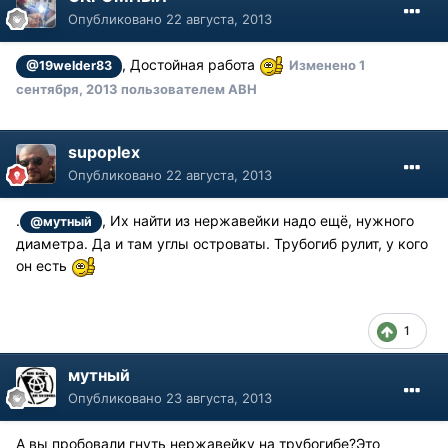
Опубликовано
22 августа, 2013
, Достойная работа
Изменено
1
@19welder83
сентября, 2013
пользователем АВН
supoplex
Опубликовано
22 августа, 2013
.
, Их найти из нержавейки надо ещё, нужного
@мутный
диаметра. Да и там углы островаты. Трубогиб рулит, у кого
он есть
1
мутный
Опубликовано
23 августа, 2013
А вы пробовали гнуть нержавейку на трубогибе?Это