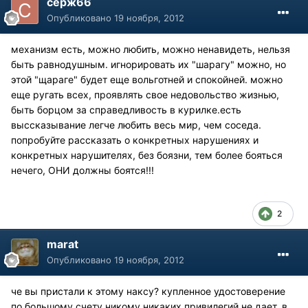
серж66
Опубликовано
19 ноября, 2012
механизм есть, можно любить, можно ненавидеть, нельзя
быть равнодушным. игнорировать их "шарагу" можно, но
этой "щараге" будет еще вольготней и спокойней. можно
еще ругать всех, проявлять свое недовольство жизнью,
быть борцом за справедливость в курилке.есть
выссказывание легче любить весь мир, чем соседа.
попробуйте рассказать о конкретных нарушениях и
конкретных нарушителях, без боязни, тем более бояться
нечего, ОНИ должны боятся!!!
2
marat
Опубликовано
19 ноября, 2012
че вы пристали к этому наксу? купленное удостоверение
по большому счету никому никаких привилегий не дает. в