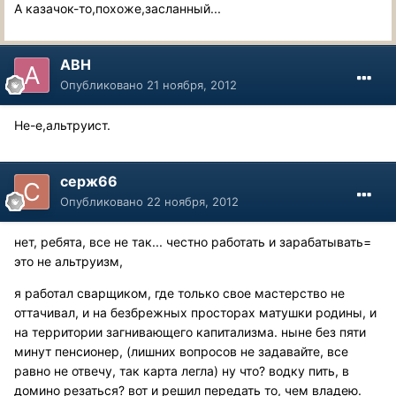
А казачок-то,похоже,засланный...
АВН
Опубликовано
21 ноября, 2012
Не-е,альтруист.
серж66
Опубликовано
22 ноября, 2012
нет, ребята, все не так... честно работать и зарабатывать=
это не альтруизм,
я работал сварщиком, где только свое мастерство не
оттачивал, и на безбрежных просторах матушки родины, и
на территории загнивающего капитализма. ныне без пяти
минут пенсионер, (лишних вопросов не задавайте, все
равно не отвечу, так карта легла) ну что? водку пить, в
домино резаться? вот и решил передать то, чем владею.