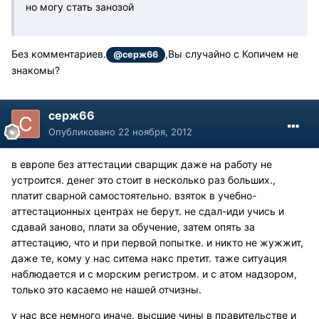
но могу стать занозой
Без комментариев.
,Вы случайно с Копичем не
@серж66
знакомы?
серж66
Опубликовано
22 ноября, 2012
в европе без аттестации сварщик даже на работу не
устроится. денег это стоит в несколько раз больших.,
платит сварной самостоятельно. взяток в учебно-
аттестационных центрах не берут. не сдал-иди учись и
сдавай заново, плати за обучение, затем опять за
аттестацию, что и при первой попытке. и никто не жужжит,
даже те, кому у нас ситема накс претит. таже ситуация
наблюдается и с морским регистром. и с атом надзором,
только это касаемо не нашей отчизны.
у нас все немного иначе. высшие чины в правительстве и