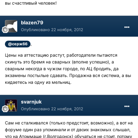
вы счастливый человек!
blazen79
Опубликовано
22 ноября, 2012
,
@серж66
Цены на аттестацию растут, работодатели пытаются
скинуть это бремя на сварных (вполне успешно), а
сварным некогда в чужом городе, по АЦ бродить, да
экзамены постылые сдавать. Продажна вся система, а вы
кидаетесь на одну из мельниц.
svarnjuk
Опубликовано
22 ноября, 2012
Сам не сталкивался (только предстоит, возможно), а вот на
форуме один раз упоминали и от двоих знакомых слышал,
что на Атоммаше (г.Волгодонск) обучаться не стоит, потому