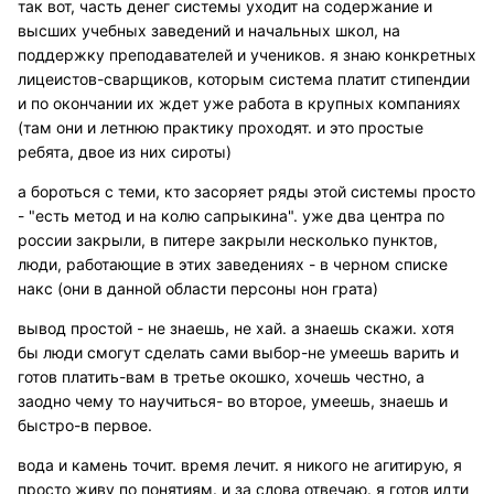
так вот, часть денег системы уходит на содержание и
высших учебных заведений и начальных школ, на
поддержку преподавателей и учеников. я знаю конкретных
лицеистов-сварщиков, которым система платит стипендии
и по окончании их ждет уже работа в крупных компаниях
(там они и летнюю практику проходят. и это простые
ребята, двое из них сироты)
а бороться с теми, кто засоряет ряды этой системы просто
- "есть метод и на колю сапрыкина". уже два центра по
россии закрыли, в питере закрыли несколько пунктов,
люди, работающие в этих заведениях - в черном списке
накс (они в данной области персоны нон грата)
вывод простой - не знаешь, не хай. а знаешь скажи. хотя
бы люди смогут сделать сами выбор-не умеешь варить и
готов платить-вам в третье окошко, хочешь честно, а
заодно чему то научиться- во второе, умеешь, знаешь и
быстро-в первое.
вода и камень точит. время лечит. я никого не агитирую, я
просто живу по понятиям. и за слова отвечаю. я готов идти