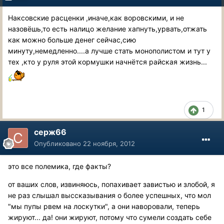
Наксовские расценки ,иначе,как воровскими, и не
назовёшь,то есть налицо желание хапнуть,урвать,отжать
как можно больше денег сейчас,сию
минуту,немедленно....а лучше стать монополистом и тут у
тех ,кто у руля этой кормушки начнётся райская жизнь...
1
серж66
Опубликовано
22 ноября, 2012
это все полемика, где факты?
от ваших слов, извиняюсь, попахивает завистью и злобой, я
не раз слышал выссказывания о более успешных, что мол
"мы пупы рвем на лоскутки", а они наворовали, теперь
жируют... да! они жируют, потому что сумели создать себе