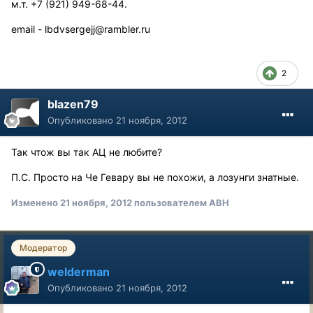
м.т. +7 (921) 949-68-44.
email - lbdvsergejj@rambler.ru
2
blazen79
Опубликовано
21 ноября, 2012
Так чтож вы так АЦ не любите?
П.С. Просто на Че Гевару вы не похожи, а лозунги знатные.
Изменено
21 ноября, 2012
пользователем АВН
Модератор
welderman
Опубликовано
21 ноября, 2012