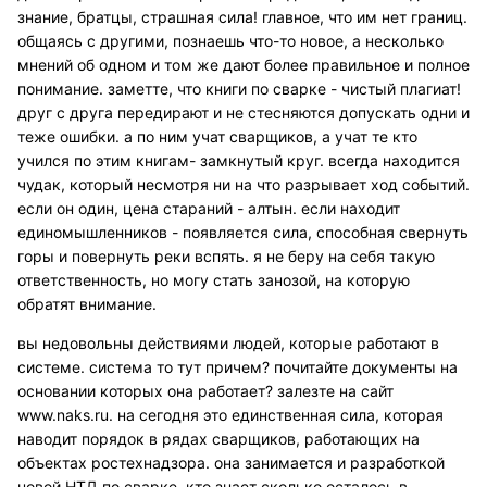
знание, братцы, страшная сила! главное, что им нет границ.
общаясь с другими, познаешь что-то новое, а несколько
мнений об одном и том же дают более правильное и полное
понимание. заметте, что книги по сварке - чистый плагиат!
друг с друга передирают и не стесняются допускать одни и
теже ошибки. а по ним учат сварщиков, а учат те кто
учился по этим книгам- замкнутый круг. всегда находится
чудак, который несмотря ни на что разрывает ход событий.
если он один, цена стараний - алтын. если находит
единомышленников - появляется сила, способная свернуть
горы и повернуть реки вспять. я не беру на себя такую
ответственность, но могу стать занозой, на которую
обратят внимание.
вы недовольны действиями людей, которые работают в
системе. система то тут причем? почитайте документы на
основании которых она работает? залезте на сайт
www.naks.ru. на сегодня это единственная сила, которая
наводит порядок в рядах сварщиков, работающих на
объектах ростехнадзора. она занимается и разработкой
новой НТД по сварке, кто знает сколько осталось в