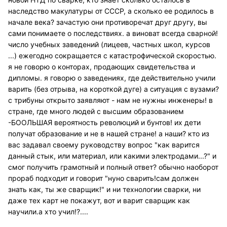
наследство макулатуры от СССР, а сколько ее родилось в
начале века? зачастую они противоречат друг другу, вы
сами понимаете о последствиях. а виноват всегда сварной!
число учебных заведений (лицеев, частных школ, курсов
...) ежегодно сокращается с катастрофической скоростью.
я не говорю о конторах, продающих свидетельства и
дипломы. я говорю о заведениях, где действительно учили
варить (без отрыва, на короткой дуге) а ситуация с вузами?
с трибуны открыто заявляют - нам не нужны инженеры! в
стране, где много людей с высшим образованием
-БООЛЬШАЯ вероятность революций и бунтов! их дети
получат образование и не в нашей стране! а наши? кто из
вас задавал своему руководству вопрос "как варится
данный стык, или материал, или какими электродами...?" и
смог получить грамотный и полный ответ? обычно наоборот
прораб подходит и говорит "нуно сварить!сам должен
знать как, ты же сварщик!" и ни технологии сварки, ни
даже тех карт не покажут, вот и варит сварщик как
научили.а хто учил!?....