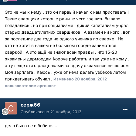
Это не мы к нему . это он первый начал к нам приставать !
Такие сварщики которые раньше чего грешить бывало
попадались . но при социализме . дикий капитализм убрал
старых двадцатилетних сварщиков . А взамен ни кого . вот
за последние два года не одного ученика по сварке . Не
кто не хотит в нашем не большом городе заниматься
сваркой . А ито ещё не знают всей правды . что 15-20
экзамены дармоедам Короче работать и так уже не кому .
а тут ещё эти с расценками за сдачу экзаменов выше чем
моя зарплата . Каюсь . уже от неча делать узбеков летом
прихватывать обучал .
Изменено
20 ноября, 2012
пользователем аргонавт
серж66
Опубликовано
21 ноября, 2012
дело было не в бобине....