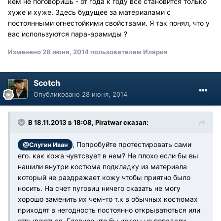
кем не поговоришь - от года к году все становится только
хуже и хуже. Здесь будущее за материалами с
постоянными огнестойкими свойствами. Я так понял, что у
вас используются пара-арамиды ?
Изменено
28 июня, 2014
пользователем Илария
Scotch
Опубликовано
28 июня, 2014
В 18.11.2013 в 18:08, Piratwar сказал:
, Попробуйте протестировать сами
@Слугин Иван
его. как кожа чувтсвует в нем? Не плохо если бы вы
нашили внутри костюма подкладку из материала
который не раздражает кожу чтобы приятно было
носить. На счет пуговиц ничего сказать не могу
хорошо заменить их чем-то т.к в обычных костюмах
приходят в негодность постоянно открыватються или
отрываються. Главное что бы искры не попадали.