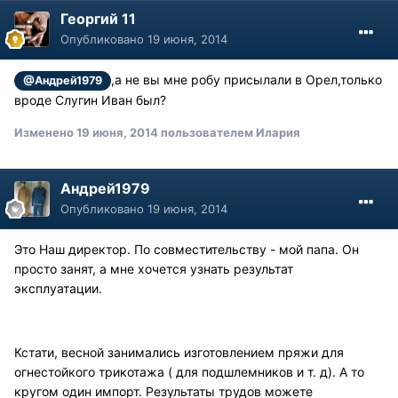
Георгий 11
Опубликовано
19 июня, 2014
,а не вы мне робу присылали в Орел,только
@Андрей1979
вроде Слугин Иван был?
Изменено
19 июня, 2014
пользователем Илария
Андрей1979
Опубликовано
19 июня, 2014
Это Наш директор. По совместительству - мой папа. Он
просто занят, а мне хочется узнать результат
эксплуатации.
Кстати, весной занимались изготовлением пряжи для
огнестойкого трикотажа ( для подшлемников и т. д). А то
кругом один импорт. Результаты трудов можете