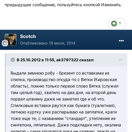
предыдущее сообщение, пользуйтесь кнопкой Изменить.
1
Scotch
Опубликовано
19 июня, 2014
В 25.10.2012 в 11:55, ak3797322 сказал:
Выдали зимнюю робу - брезент со вставками из
спилка, производство откуда-то с Вятки (Кировская
область), помню только первое слово Вятка (служил
там целый год), хватило на два дня, на второй день
порвал штанину даже не заметил где и об что.
Спилковые вставки рвутся как бумага (туалетная),
летнюю куртку уже распарываю на заплатки, краги
тоже еще те, с названием "стандарт", утепление из
синтепона, пятипалые. Даже подкладки нету, окалина
залетит - сами загорятся пока не одеваю, лежат на