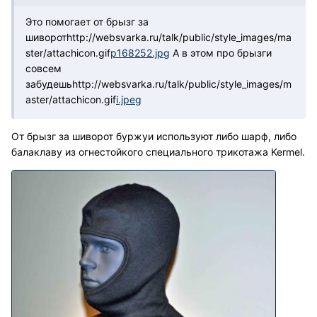
Это помогает от брызг за
шиворот
http://websvarka.ru/talk/public/style_images/ma
ster/attachicon.gif
p168252.jpg
А в этом про брызги
совсем
забудешь
http://websvarka.ru/talk/public/style_images/m
aster/attachicon.gif
i.jpeg
От брызг за шиворот буржуи используют либо шарф, либо
балаклаву из огнестойкого специального трикотажа Kermel.