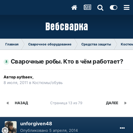
Главная
Сварочное оборудование
Средства защиты
Костю
Сварочные робы. Кто в чём работает?
Автор
aytbaev
,
8 июля, 2011
в
Костюмы/обувь
НАЗАД
Страница 13 из 79
ДАЛЕЕ
unforgiven48
Опубликовано
5 апреля, 2014