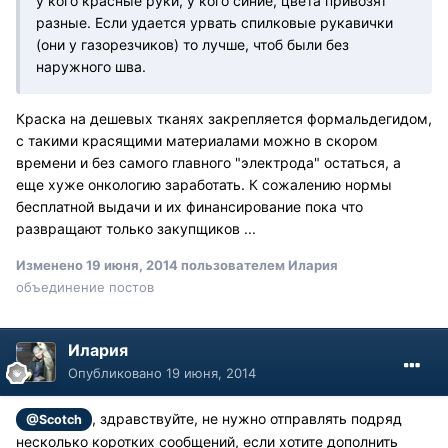
у кого красные руки, у кого синие, цвета привозят
разные. Если удается урвать спилковые рукавички
(они у газорезчиков) то лучше, чтоб были без
наружного шва.
Краска на дешевых тканях закрепляется формальдегидом,
с такими красящими материалами можно в скором
времени и без самого главного "электрода" остаться, а
еще хуже онкологию заработать. К сожалению нормы
бесплатной выдачи и их финансирование пока что
развращают только закупщиков ...
Изменено
19 июня, 2014
пользователем Илария
объединение постов
Илария
Опубликовано
19 июня, 2014
, здравствуйте, не нужно отправлять подряд
@Scotch
несколько коротких сообщений, если хотите дополнить