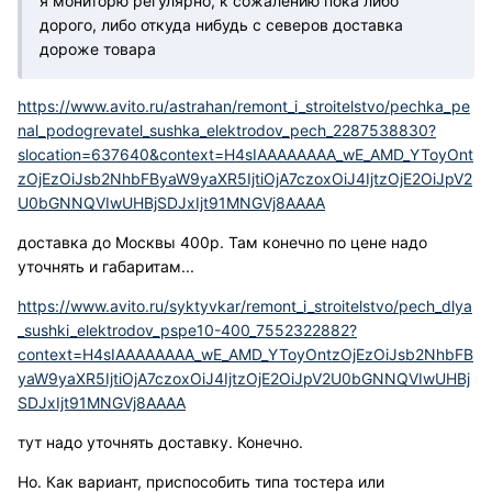
я мониторю регулярно, к сожалению пока либо
дорого, либо откуда нибудь с северов доставка
дороже товара
https://www.avito.ru/astrahan/remont_i_stroitelstvo/pechka_pe
nal_podogrevatel_sushka_elektrodov_pech_2287538830?
slocation=637640&context=H4sIAAAAAAAA_wE_AMD_YToyOnt
zOjEzOiJsb2NhbFByaW9yaXR5IjtiOjA7czoxOiJ4IjtzOjE2OiJpV2
U0bGNNQVIwUHBjSDJxIjt91MNGVj8AAAA
доставка до Москвы 400р. Там конечно по цене надо
уточнять и габаритам...
https://www.avito.ru/syktyvkar/remont_i_stroitelstvo/pech_dlya
_sushki_elektrodov_pspe10-400_7552322882?
context=H4sIAAAAAAAA_wE_AMD_YToyOntzOjEzOiJsb2NhbFB
yaW9yaXR5IjtiOjA7czoxOiJ4IjtzOjE2OiJpV2U0bGNNQVIwUHBj
SDJxIjt91MNGVj8AAAA
тут надо уточнять доставку. Конечно.
Но. Как вариант, приспособить типа тостера или