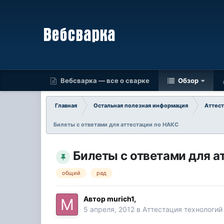
Вебсварка — все о сварке
Обзор
Главная
Остальная полезная информация
Аттест
Билеты с ответами для аттестации по НАКС
Билеты с ответами для а
общий
рад
Автор
murich1
,
5 апреля, 2012
в
Аттестация технологий