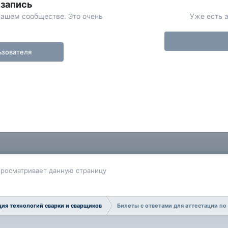
 запись
нашем сообществе. Это очень
Уже есть а
ьзователя
просматривает данную страницу
ция технологий сварки и сварщиков
Билеты с ответами для аттестации п