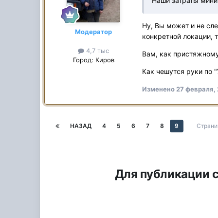
Наши затраты мини
Ну, Вы может и не сле
Модератор
конкретной локации, то
4,7 тыс
Вам, как пристяжному,
Город:
Киров
Как чешутся руки по "У
Изменено
27 февраля,
НАЗАД
4
5
6
7
8
9
Страни
Для публикации с