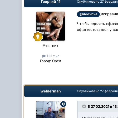
Георгий 11
Опубликовано
27 февраля
,исправил
@dedVova
Что бы сделать оф.за
оф.аттестоваться у ва
Участник
11,1 тыс
Город:
Орел
welderman
Опубликовано
27 февраля
В 27.02.2021 в 1