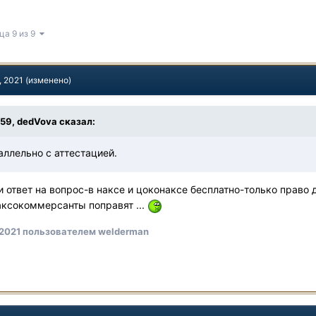
ца 9 из 9
, 2021
(изменено)
3:59, dedVova сказал:
аллельно с аттестацией.
и ответ на вопрос-в наксе и цоконаксе бесплатно-только право 
ксокоммерсанты поправят ...
 2021
пользователем welderman