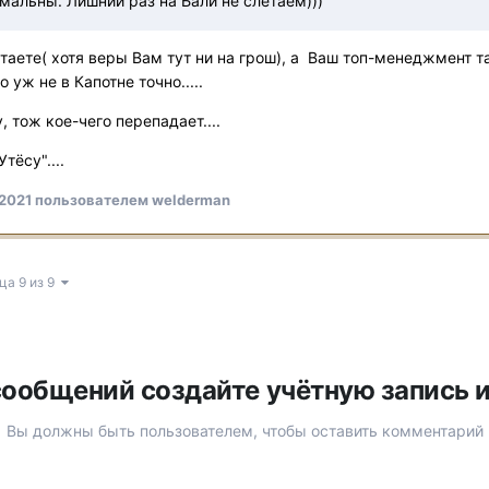
мальны. Лишний раз на Бали не слетаем)))
таете( хотя веры Вам тут ни на грош), а Ваш топ-менеджмент там
 уж не в Капотне точно.....
 тож кое-чего перепадает....
тёсу"....
 2021
пользователем welderman
ца 9 из 9
ообщений создайте учётную запись 
Вы должны быть пользователем, чтобы оставить комментарий