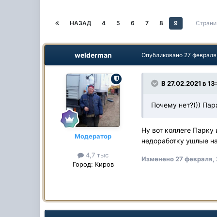
НАЗАД
4
5
6
7
8
9
Страни
welderman
Опубликовано
27 февраля
В 27.02.2021 в 1
Почему нет?))) Пар
Ну вот коллеге Парку 
Модератор
недоработку ушлые на
4,7 тыс
Изменено
27 февраля,
Город:
Киров