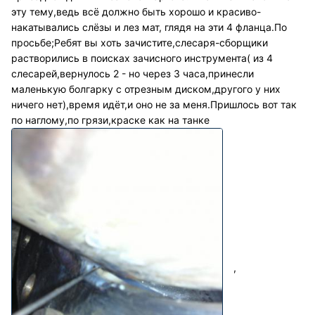
эту тему,ведь всё должно быть хорошо и красиво-
накатывались слёзы и лез мат, глядя на эти 4 фланца.По
просьбе;Ребят вы хоть зачистите,слесаря-сборщики
растворились в поисках зачисного инструмента( из 4
слесарей,вернулось 2 - но через 3 часа,принесли
маленькую болгарку с отрезным диском,другого у них
ничего нет),время идёт,и оно не за меня.Пришлось вот так
по наглому,по грязи,краске как на танке
,