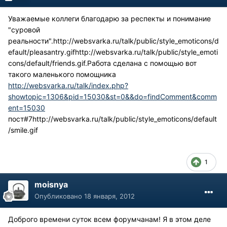
Уважаемые коллеги благодарю за респекты и понимание
"суровой
реальности".
http://websvarka.ru/talk/public/style_emoticons/d
efault/pleasantry.gif
http://websvarka.ru/talk/public/style_emoti
cons/default/friends.gif
.Работа сделана с помощью вот
такого маленького помощника
http://websvarka.ru/talk/index.php?
showtopic=1306&pid=15030&st=0&&do=findComment&comm
ent=15030
пост#7
http://websvarka.ru/talk/public/style_emoticons/default
/smile.gif
1
moisnya
Опубликовано
18 января, 2012
Доброго времени суток всем форумчанам! Я в этом деле