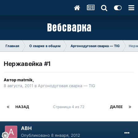
Главная
О сварке в общем
Аргонодуговая сварка — TIG
Нерж
Нержавейка #1
Автор
matrnik
,
8 августа, 2011
в
Аргонодуговая сварка — TIG
НАЗАД
Страница 4 из 72
ДАЛЕЕ
АВН
Опубликовано
8 января, 2012