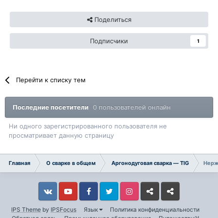
Поделиться
Подписчики
1
Перейти к списку тем
Последние посетители
0 пользователей онлайн
Ни одного зарегистрированного пользователя не
просматривает данную страницу
Главная
О сварке в общем
Аргонодуговая сварка — TIG
Нерж
Vkontakte
YouTube
Facebook
Twitter
Instagram
Livejournal
Odnoklassniki
IPS Theme
by
IPSFocus
Язык
Политика конфиденциальности