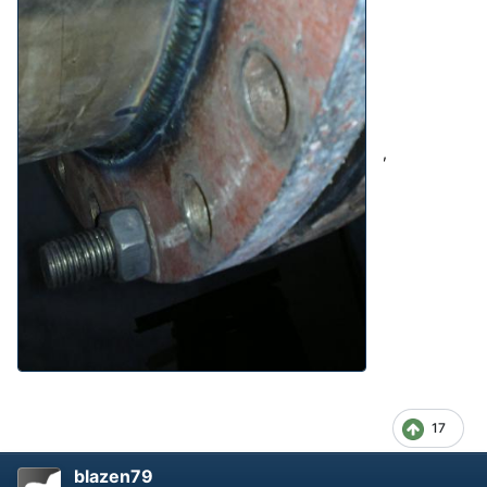
,
17
blazen79