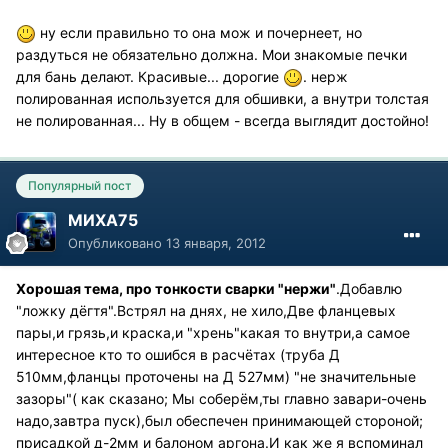
ну если правильно то она мож и почернеет, но
раздуться не обязательно должна. Мои знакомые печки
для бань делают. Красивые... дорогие
. нерж
полированная используется для обшивки, а внутри толстая
не полированная... Ну в общем - всегда выглядит достойно!
Популярный пост
МИХА75
Опубликовано
13 января, 2012
Хорошая тема, про тонкости сварки "нержи"
.Добавлю
"ложку дёгтя".Встрял на днях, не хило,Две фланцевых
пары,и грязь,и краска,и "хрень"какая то внутри,а самое
интересное кто то ошибся в расчётах (труба Д
510мм,фланцы проточены на Д 527мм) "не значительные
зазоры"( как сказано; Мы соберём,ты главно завари-очень
надо,завтра пуск),был обеспечен принимающей стороной;
присадкой д-2мм и балоном аргона.И как же я вспоминал