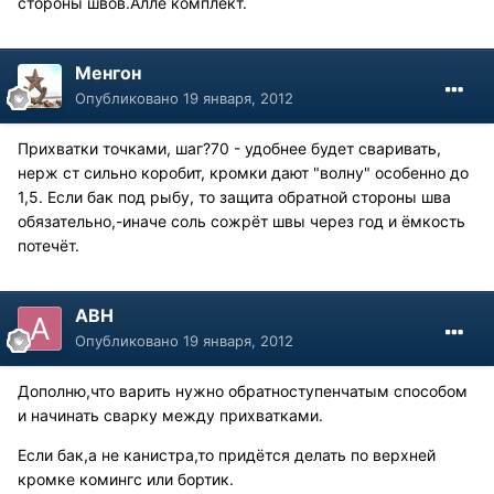
стороны швов.Алле комплект.
Менгон
Опубликовано
19 января, 2012
Прихватки точками, шаг?70 - удобнее будет сваривать,
нерж ст сильно коробит, кромки дают "волну" особенно до
1,5. Если бак под рыбу, то защита обратной стороны шва
обязательно,-иначе соль сожрёт швы через год и ёмкость
потечёт.
АВН
Опубликовано
19 января, 2012
Дополню,что варить нужно обратноступенчатым способом
и начинать сварку между прихватками.
Если бак,а не канистра,то придётся делать по верхней
кромке комингс или бортик.