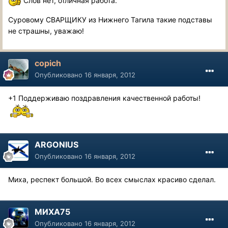
Слов нет, отличная работа.
Суровому СВАРЩИКУ из Нижнего Тагила такие подставы
не страшны, уважаю!
copich
Опубликовано
16 января, 2012
+1 Поддерживаю поздравления качественной работы!
ARGONIUS
Опубликовано
16 января, 2012
Миха, респект большой. Во всех смыслах красиво сделал.
МИХА75
Опубликовано
16 января, 2012