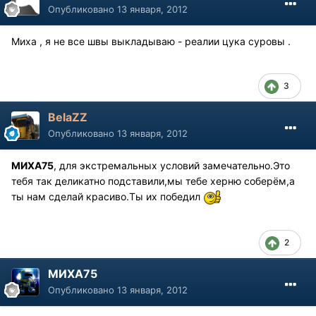
Опубликовано
13 января, 2012
Миха , я не все швы выкладываю - реалии цука суровы .
3
BelaZZ
Опубликовано
13 января, 2012
МИХА75
, для экстремальных условий замечательно.Это
тебя так деликатно подставили,мы тебе херню соберём,а
ты нам сделай красиво.Ты их победил
2
МИХА75
Опубликовано
13 января, 2012