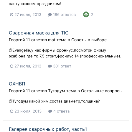
наступающим праздником!
27 июля, 2013
186 ответов
2
Сварочная маска для TIG
Георгий 11
ответил
mat
тема в
Советы в выборе
@Evangelie,у нас фирмы фрониус,посмотри фирму
эсаб,она где то 7.5 стоит,фрониус 14 (профессиональные).
27 июля, 2013
301 ответ
ОХНВП
Георгий 11
ответил
Тугодум
тема в
Остальные вопросы
@Тугодум какой хим.состав,диаметр,толщина?
23 июля, 2013
4 ответа
Галерея сварочных работ, часть1