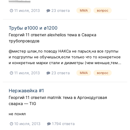
11 июля, 2013
23 ответа
MMA
вопрос
Трубы ø1000 и ø1200
Георгий 11
ответил
alexhelios
тема в
Сварка
трубопроводов
@мистер шлак,по поводу НАКСа не парься,на все группы
и подгруппы не обучишься,если только что то конкретное
и конкретные марки стали и диаметры (чем меньше,тем...
11 июля, 2013
23 ответа
MMA
вопрос
Нержавейка #1
Георгий 11
ответил
matrnik
тема в
Аргонодуговая
сварка — TIG
не понял
10 июля, 2013
1 794 ответа