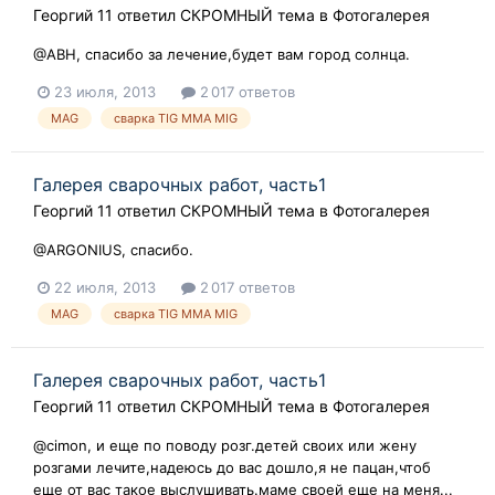
Георгий 11
ответил
СКРОМНЫЙ
тема в
Фотогалерея
@АВН, спасибо за лечение,будет вам город солнца.
23 июля, 2013
2 017 ответов
MAG
сварка TIG ММА MIG
Галерея сварочных работ, часть1
Георгий 11
ответил
СКРОМНЫЙ
тема в
Фотогалерея
@ARGONIUS, спасибо.
22 июля, 2013
2 017 ответов
MAG
сварка TIG ММА MIG
Галерея сварочных работ, часть1
Георгий 11
ответил
СКРОМНЫЙ
тема в
Фотогалерея
@cimon, и еще по поводу розг.детей своих или жену
розгами лечите,надеюсь до вас дошло,я не пацан,чтоб
еще от вас такое выслушивать.маме своей еще на меня...