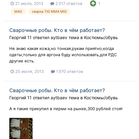
21 июля, 2013
2 017 ответов
1
MAG
сварка TIG ММА MIG
Сварочные робы. Кто в чём работает?
Георгий 11
ответил
aytbaev
тема в
Костюмы/обувь
Не знаю какая кожа,но тонкая,рукам приятно,когда
одеты,только для аргона буду использовать,для РДС
другие есть.
20 июля, 2013
1 970 ответов
Сварочные робы. Кто в чём работает?
Георгий 11
ответил
aytbaev
тема в
Костюмы/обувь
А я такие прикупил в перми на рынке,300 рублей стоят