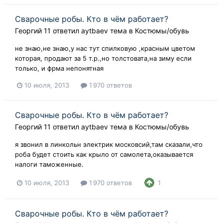
Сварочные робы. Кто в чём работает?
Георгий 11
ответил
aytbaev
тема в
Костюмы/обувь
не знаю,не знаю,у нас тут спилковую ,красным цветом
которая, продают за 5 т.р.,но толстовата,на зиму если
только, и фрма непонятная
10 июля, 2013
1 970 ответов
Сварочные робы. Кто в чём работает?
Георгий 11
ответил
aytbaev
тема в
Костюмы/обувь
я звонил в линкольн электрик московсий,там сказали,что
роба будет стоить как крыло от самолета,оказывается
налоги таможенные.
10 июля, 2013
1 970 ответов
1
Сварочные робы. Кто в чём работает?