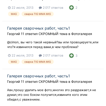
22 июля, 2013
2 017 ответов
2
MAG
сварка TIG ММА MIG
Галерея сварочных работ, часть1
Георгий 11
ответил
СКРОМНЫЙ
тема в
Фотогалерея
@cimon, вы чего такой нервный?вы или провоцируете,или
что?я извинился перед вами,в чем проблема?
22 июля, 2013
2 017 ответов
3
MAG
сварка TIG ММА MIG
Галерея сварочных работ, часть1
Георгий 11
ответил
СКРОМНЫЙ
тема в
Фотогалерея
Авн,прошу удалить мое фото,многих это раздражает,я не
думал,что оно боком получится,извините кого этим
обидел,с уважением.