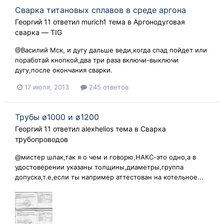
Сварка титановых сплавов в среде аргона
Георгий 11
ответил
murich1
тема в
Аргонодуговая
сварка — TIG
@Василий Мск, и дугу дальше веди,когда спад пойдет или
поработай кнопкой,два три раза включи-выключи
дугу,после окончания сварки.
17 июля, 2013
245 ответов
Трубы ø1000 и ø1200
Георгий 11
ответил
alexhelios
тема в
Сварка
трубопроводов
@мистер шлак,так я о чем и говорю,НАКС-это одно,а в
удостоверении указаны толщины,диаметры,группа
допуска,т.е,если ты например аттестован на котельное...