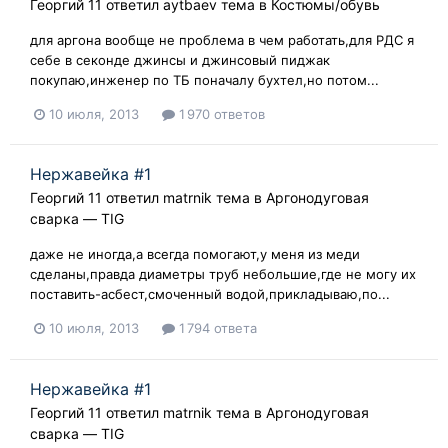
Георгий 11
ответил
aytbaev
тема в
Костюмы/обувь
для аргона вообще не проблема в чем работать,для РДС я
себе в секонде джинсы и джинсовый пиджак
покупаю,инженер по ТБ поначалу бухтел,но потом...
10 июля, 2013
1 970 ответов
Нержавейка #1
Георгий 11
ответил
matrnik
тема в
Аргонодуговая
сварка — TIG
даже не иногда,а всегда помогают,у меня из меди
сделаны,правда диаметры труб небольшие,где не могу их
поставить-асбест,смоченный водой,прикладываю,по...
10 июля, 2013
1 794 ответа
Нержавейка #1
Георгий 11
ответил
matrnik
тема в
Аргонодуговая
сварка — TIG