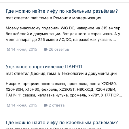
Где можно найте инфу по кабельным разъёмам?
mat
ответил
mat
тема в
Ремонт и модернизация
Моему знакомому подарили WIG DC, наверное на 315 ампер,
без кабелей и документации. Вот для него я спрашиваю. А у
меня аппарат до 225 ампер AC/DC, на разъёмах указаны...
14 июня, 2015
26 ответов
Удельное сопротивление ПАНЧ11
mat
ответил
Деонид
тема в
Технологии и документации
Нихром, прецизионные сплавы, проволока, лента Х20Н80,
Х20Н80Н, Х15Н60, фехраль, Х23Ю5Т, Н80ХЮД, Х20Н80ВИ,
ПАНЧ-11 сварка, наплавка чугуна, хромель, хн78т, ХН77ТЮР...
14 июня, 2015
2 ответа
Где можно найте инфу по кабельным разъёмам?