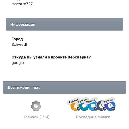
maestro727
Информация
Город
Schwedt
Oткyдa Вы узнaли o проекте Вебсварка?
google
Достижения mat
Редкий
Редкий
Редкий
Редкий
Новичок (1/14)
Последние значки