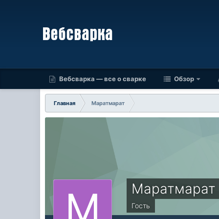
Вебсварка — все о сварке
Обзор
Главная
Маратмарат
Маратмарат
Гость