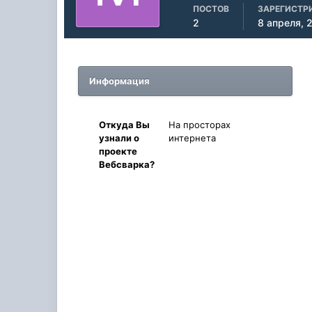
ПОСТОВ
ЗАРЕГИСТР
2
8 апреля, 
Информация
Oткyдa Вы
На просторах
узнaли o
интернета
проекте
Вебсварка?